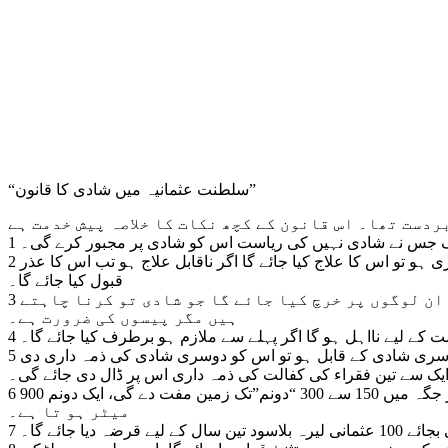
“سلطنت عثمانیہ میں شادی کا قانون”
2 ۔ جو شخص کسی بیماری کا بہانہ کر کے 25 سال کے بعد بھی شادی نہ کرے تو ریاست اس کا میڈیکل چیک اپ کرے گی اگر قابل علاج بیماری ہو تو اس کا علاج کیا جائے گا اگر ناقابل علاج ہو تب اس کا عذر
قبول کیا جائے گا۔
3 ۔ بغیر کسی عذر کے جو شخص 25 سال کی عمر کے بعد بھی شادی نہ کرے تو اس کو اپنے آمدن کا 25 ٪ ریاست کو دینا ہو گا جس کو ان لوگوں پر خرچ کیا جائے گا جو شادی تو کرنا چاہتے
ہیں مگر پیسوں کی ضرورت ہے۔
5 ۔ ہر وہ شخص جس کی عمر 50 سال سے اوپر ہو اور وہ صحتمند اور تندرست ہواور ایک ہی شادی کی ہواور مالی لحاظ سے بھی دوسری شادی کے قابل ہو تو اس کو دوسری شادی کی ذمہ داری دی
 ایک سے تین فقراء کی کفالت کی ذمہ داری اس پر ڈال دی جائے گی۔
6 ۔ جو شخص 18 سے 25 سال کی عمر کے دوران شادی کرے اور وہ مالی لحاظ سے کمزور ہو تو ریاست اس کو اس کے گھر سے قریب تر جگہ میں 150 سے 300 “دونم”تک زمین مفت دے گی، ایک دونم 900
میٹر ہو تا ہے۔
دیا جائے گا۔