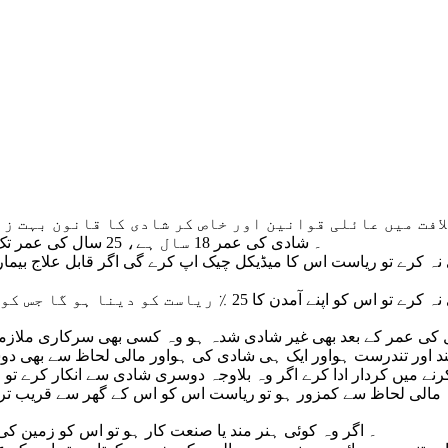
1 ۔ شادی کی عمر 18 سال ہے، 25 سال کی عمر تک جس نے شادی نہیں کی ریاست اس کو شادی پر مجبور کرے گی۔
نے میں کردار ادا کرے اگر وہ بلاوجہ دوسری شادی سے انکار کرے تو
7 ۔ اگر وہ کوئی ہنر مند یا صنعت کار ہو تو اس کو زمین کی بجائے 100 عثمانی لیرہ بلاسود تین سال کے لیے قرضہ 