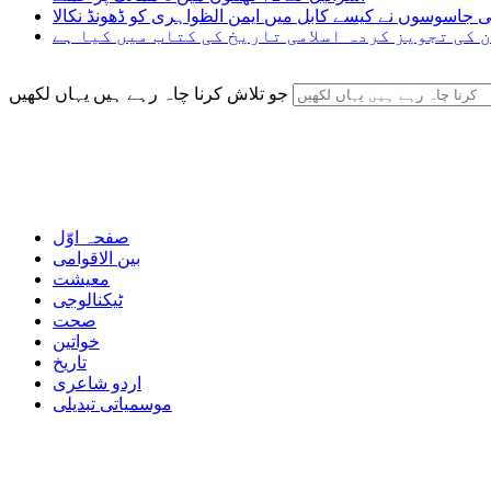
ی جاسوسوں نے کیسے کابل میں ایمن الظواہری کو ڈھونڈ نکالا
 کی تجویز کردہ اسلامی تاریخ کی کتاب میں کیا ہے
جو تلاش کرنا چاہ رہے ہیں یہاں لکھیں
صفحہ اوّل
بین الاقوامی
معیشت
ٹیکنالوجی
صحت
خواتین
تاریخ
اردو شاعری
موسمیاتی تبدیلی