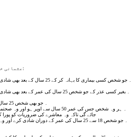
عثمانی خلافت میں عائلی قوانین اور خاص کر شادی کا قانون بہت زبردست تھا۔ اس قانون کے کچھ نکات کا خلاصہ پیش خدمت ہے:
4 ۔ جو بھی شخص 25 سال کی عمر کے بعد بھی غیر شادی شدہ ہو وہ کسی بھی سرکاری ملازمت کے لیے نااہل ہو گا اگر پہلے سے ملازم ہو برطرف کیا جائے گا۔
جائے گی تاکہ وہ معاشرے کی ضروریات کو پورا کر