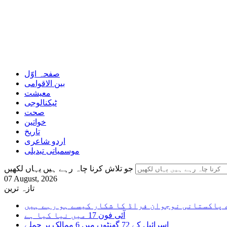
صفحہ اوّل
بین الاقوامی
معیشت
ٹیکنالوجی
صحت
خواتین
تاریخ
اردو شاعری
موسمیاتی تبدیلی
جو تلاش کرنا چاہ رہے ہیں یہاں لکھیں
07 August, 2026
تازہ ترین
 پاکستانی نوجوان فراڈ کا شکار کیسے ہو رہے ہیں
آئی فون 17 میں نیا کیا ہے
اسرائیل کے 72 گھنٹوں میں 6 ممالک پر حملے