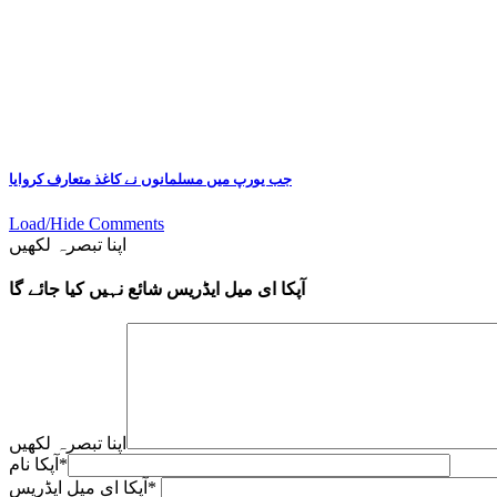
جب یورپ میں مسلمانوں نے کاغذ متعارف کروایا
Load/Hide Comments
اپنا تبصرہ لکھیں
آپکا ای میل ایڈریس شائع نہیں کیا جائے گا
اپنا تبصرہ لکھیں
*
آپکا نام
*
آپکا ای میل ایڈریس