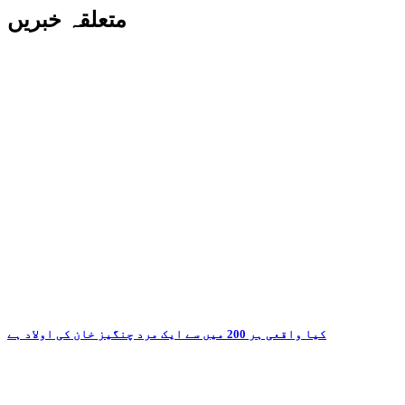
متعلقہ خبریں
کیا واقعی ہر 200 میں سے ایک مرد چنگیز خان کی اولاد ہے