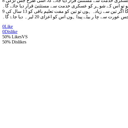
8 ۔ جو شخص 25 سال سے کم عمر میں شادی کرے اور اس کا کوئی اور تندرست بھائی بھی نہ ہو جو والدین کی خدمت کرتا ہو تو اس کو عسکری خدمت سے مستثنیٰ قرار دیا جائے گا، اسی طرح جس لڑکی
ہو تو اس کے شوہر کو عسکری خدمت سے مستثنیٰ قرار دیا جائے گا۔
9 ۔ ہر وہ شخص جو 25 سال سے کم عمر میں شادی کرے اور اس کے تین بچے بھی ہو جائیں تو ان کی تعلیم کا تمام خرچہ سرکار کا ہو گا اگر تین سے زیادہ ہوں تو تین کو مفت تعلیم باقی کو 13 سال کی
سے چا ر بیٹے پیدا ہوں اس کو اعزای 20 لیر ہ دیا جاۓ گا۔
0
Like
0
Dislike
50% Likes
VS
50% Dislikes