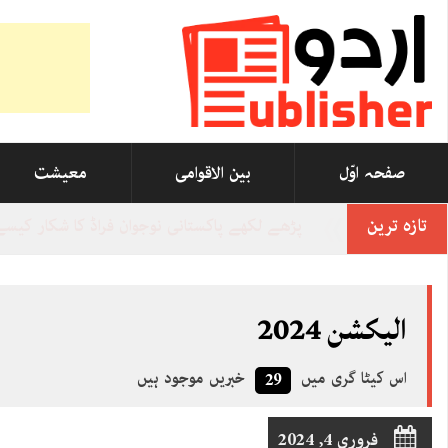
صفحہ اوّل
بین الاقوامی
معیشت
تازہ ترین
-
الیکشن 2024
اس کیٹا گری میں
خبریں موجود ہیں
29
فروری 4, 2024