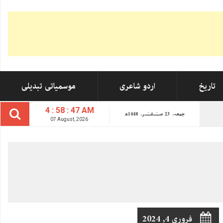
تاریخ
اردو شاعری
موسمیاتی تبدیلی
4 : 58 : 48 AM
جمعہ،
23
صــَــفــَــر،
1448ھ
07 August, 2026
فروری 4, 2024