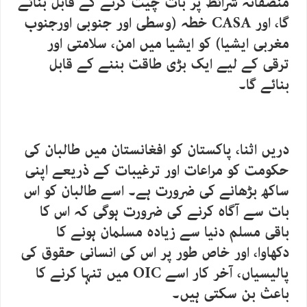
منصفانہ شرائط پر بات چیت کرنے کے قابل بنائے
گا، اور CASA خطہ (وسطی اور جنوبی اورجنوب
مغربی ایشیا) کو ایشیا میں امن، سلامتی اور
ترقی کے لیے ایک بڑی طاقت بننے کے قابل
بنائے گا۔
دریں اثنا، پاکستان کو افغانستان میں طالبان کی
حکومت کو مراعات اور ترغیبات کے ذریعے اپنی
ساکھ بڑھانے کی ضرورت ہے۔ اسے طالبان کو اس
بات سے آگاہ کرنے کی ضرورت ہوگی کہ اس کا
باقی مسلم دنیا سے زیادہ مسلمان ہونے کا
دکھاوا، اور خاص طور پر اس کی انسانی حقوق کی
پالیسیاں، آخر کار اسے OIC میں تنہا کرنے کا
باعث بن سکتی ہیں۔