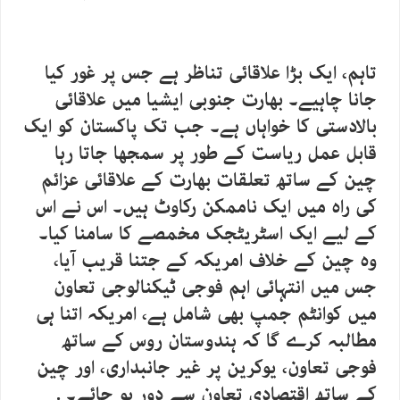
تاہم، ایک بڑا علاقائی تناظر ہے جس پر غور کیا
جانا چاہیے۔ بھارت جنوبی ایشیا میں علاقائی
بالادستی کا خواہاں ہے۔ جب تک پاکستان کو ایک
قابل عمل ریاست کے طور پر سمجھا جاتا رہا
چین کے ساتھ تعلقات بھارت کے علاقائی عزائم
کی راہ میں ایک ناممکن رکاوٹ ہیں۔ اس نے اس
کے لیے ایک اسٹریٹجک مخمصے کا سامنا کیا۔
وہ چین کے خلاف امریکہ کے جتنا قریب آیا،
جس میں انتہائی اہم فوجی ٹیکنالوجی تعاون
میں کوانٹم جمپ بھی شامل ہے، امریکہ اتنا ہی
مطالبہ کرے گا کہ ہندوستان روس کے ساتھ
فوجی تعاون، یوکرین پر غیر جانبداری، اور چین
کے ساتھ اقتصادی تعاون سے دور ہو جائے۔ .