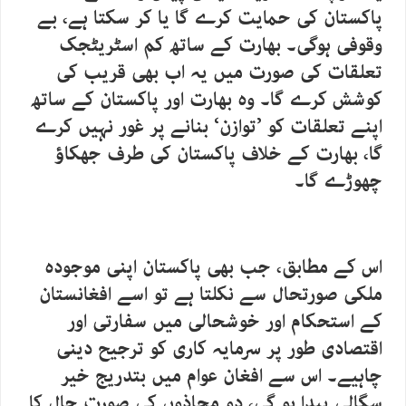
پاکستان کی حمایت کرے گا یا کر سکتا ہے، بے
وقوفی ہوگی۔ بھارت کے ساتھ کم اسٹریٹجک
تعلقات کی صورت میں یہ اب بھی قریب کی
کوشش کرے گا۔ وہ بھارت اور پاکستان کے ساتھ
اپنے تعلقات کو ’توازن‘ بنانے پر غور نہیں کرے
گا، بھارت کے خلاف پاکستان کی طرف جھکاؤ
چھوڑے گا۔
اس کے مطابق، جب بھی پاکستان اپنی موجودہ
ملکی صورتحال سے نکلتا ہے تو اسے افغانستان
کے استحکام اور خوشحالی میں سفارتی اور
اقتصادی طور پر سرمایہ کاری کو ترجیح دینی
چاہیے۔ اس سے افغان عوام میں بتدریج خیر
سگالی پیدا ہو گی، دو محاذوں کی صورت حال کا