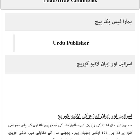
Load/Hide Comments
ہمارا فیس بک پیج
Urdu Publisher
اسرائیل اور ایران لائیو کوریج
اسرائیل اور ایران تنازع کی لائیو کوریج
سیپری کی سال 2024 کی رپورٹ کے مطابق دنیا کی نو جوہری طاقتوں کے پاس مجموعی
طور پر 12 ہزار 121 ایٹمی ہتھیار ہیں۔ پچھلے سال کے مقابلے میں عالمی جوہری
ہتھیاروں کی تعداد میں تقریبا 390 وار ہیذز کی کمی آئی ہے۔