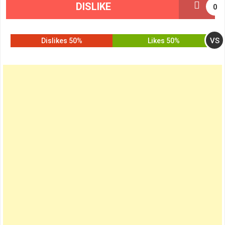
DISLIKE
0
VS
50% Dislikes
50% Likes