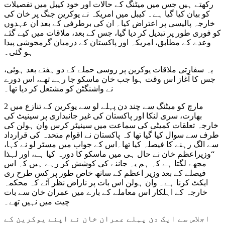
رکھتے ہیں جس میں میٹنگ کے حالات اور خود کیبل میں تفصیلات
کو بیان کیا گیا ہے۔ کیبل میں امریکہ نے یوکرین جنگ پر خان کی
خارجہ پالیسی پر اعتراض کیا۔ ان کی برطرفی کے بعد ان عہدوں
کو فوری طور پر تبدیل کر دیا گیا، جس کے بعد، ملاقات میں کیے گئے
وعدے کے مطابق، امریکہ اور پاکستان کے درمیان گرمجوشی پیدا
ہو گئی۔
یہ سفارتی ملاقات یوکرین پر روسی حملے کے دو ہفتے بعد ہوئی،
جس کا آغاز اس وقت ہوا جب خان ماسکو جا رہے تھے، اس دورے
نے واشنگٹن کو مشتعل کر دیا تھا۔
2 مارچ کو میٹنگ سے چند دن پہلے لو سے یوکرین کے تنازع میں
بھارت، سری لنکا اور پاکستان کی غیر جانبداری پر سینیٹ کی
خارجہ تعلقات کمیٹی کی سماعت میں سینیٹر کرس وان ہولن کی
طرف سے سوال کیا گیا تھا کہ پاکستان نے اقوام متحدہ کی قرارداد
سے الگ رہنے کا فیصلہ کیا تھا۔اس کے جواب میں مسٹر لو نے کہا،
“وزیراعظم خان نے حال ہی میں ماسکو کا دورہ کیا ہے، اور لہذا
مجھے لگتا ہے کہ ہم یہ جاننے کی کوشش کر رہے ہیں کہ اس
فیصلے کے بعد وزیر اعظم کے ساتھ خاص طور پر کس طرح ری
ایکٹ کرنا ہے۔ وان ہولن اس بات پر ناراض نظر آئے کہ محکمہ
خارجہ کے اہلکار اس معاملے کے بارے میں عمران خان سے بات
چیت میں نہیں تھے۔
اجلاس سے ایک دن پہلے عمران خان نے اپنے یوکرین کے