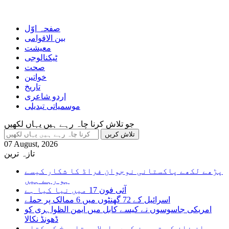
صفحہ اوّل
بین الاقوامی
معیشت
ٹیکنالوجی
صحت
خواتین
تاریخ
اردو شاعری
موسمیاتی تبدیلی
جو تلاش کرنا چاہ رہے ہیں یہاں لکھیں
07 August, 2026
تازہ ترین
پڑھے لکھے پاکستانی نوجوان فراڈ کا شکار کیسے
ہو رہے ہیں
آئی فون 17 میں نیا کیا ہے
اسرائیل کے 72 گھنٹوں میں 6 ممالک پر حملے
امریکی جاسوسوں نے کیسے کابل میں ایمن الظواہری کو
ڈھونڈ نکالا
عمران خان کی تجویز کردہ اسلامی تاریخ کی کتاب