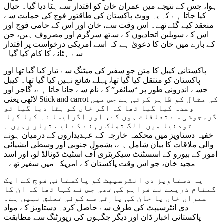
ہوا، جس کے نتیجے میں عمران خان کو اقتدار سے ہٹا دیا گیا۔ خیال
کیا جاتا ہے کہ یہ ووٹ پاکستان کی طاقتور فوج کی حمایت سے
منعقد کیے گئے تھے۔ اس وقت سے، خان اور اس کے حامی فوج اور
اس کے سویلین اتحادیوں کے ساتھ سرگرم اور مصروف ہیں، جن
کے بارے میں خان کا دعویٰ ہے کہ اسے امریکی درخواست پر اقتدار
سے ہٹانے کا کام کیا گیا۔
پاکستانی کیبل کا متن جو سفیر کی میٹنگ سے تیار کیا گیا تھا اور
پاکستان کو منتقل کیا گیا تھا، پہلے شائع نہیں کیا گیا تھا۔ کیبل
جسے اندرونی طور پر “سائفر” کے نام سے جانا جاتا ہے، گاجر اور
لاٹھی یعنی Stick and carrot کی مثال کو ظاہر کرتی ہے جس میں
وعدہ کیا گیا تھا کہ اگر خان کو ہٹا دیا گیا تو
گرمجوشی سے تعلقات ہوں گے، اور اگرایسا نہ کیا گیا
تودنیا میں الگ تھلگ رہنے کے لیے تیار رہیں ۔
خفیہ دستاویز میں محکمہ خارجہ کے عہدیداروں کے درمیان ہونے
والی ملاقات کا بیان شامل ہے، بشمول جنوبی اور وسطی ایشیائی
امور کے بیورو کے اسسٹنٹ سیکریٹری آف اسٹیٹ ڈونالڈ لو، اور اسد
مجید خان، جو اس وقت پاکستان کے امریکہ میں سفیر تھے۔
یہ دستاویز دی انٹرسیپٹ کو پاکستانی فوج کے ایک
گمنام ذریعے نے فراہم کی تھی جس نے کہا تھا کہ ان کا
عمران خان یا خان کی پارٹی سے کوئی تعلق نہیں ہے۔
دی انٹرسیپٹ کی طرف سے حاصل کردہ دستاویز کے مواد
پاکستانی اخبار ڈان اور دیگر جگہوں کی رپورٹنگ سے مطابقت