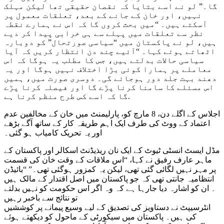
گا۔” لو نے اسے بتایا کہ نقصان حقیقی تھا لیکن مہلک
نہیں، اور خان کے جانے کے بعد، تعلقات معمول پر
آسکتے ہیں۔ “میں بحث کروں گا کہ اس نے ہمارے نقطہ
نظر سے تعلقات میں پہلے سے ہی خرابی پیدا کر دیے
ہیں، لو نے پاکستان میں “سیاسی صورتحال” کو دوبارہ
اٹھاتے ہوئے کہا۔ “آئیے چند دن انتظار کریں کہ آیا
سیاسی حالات بدلتے ہیں، جس کا مطلب یہ ہوگا کہ اس
معاملے پر ہمارا کوئی بڑا اختلاف نہیں ہوگا اور یہ
دھند بہت جلد دور ہوجائے گی۔ دوسری صورت میں، ہمیں
اس مسئلے کا سامنا کرنا پڑے گا اور فیصلہ کرنا پڑے
گا کہ اسے کس طرح منظم کرنا ہے.
اجلاس کے اگلے دن، 8 مارچ کو، پارلیمنٹ میں خان کے مخالفین عدم
اعتماد کے ووٹ کی طرف ایک اہم طریقہ کار کے ساتھ آگے بڑھے
اور یہ تحریک کامیاب ہو گئی۔
مڈل ایسٹ انسٹی ٹیوٹ کے ایک نان ریذیڈنٹ اسکالر اور پاکستان کے
ماہر عارف رفیق نے کہا، “اس ملاقات کے وقت خان کی قسمت
پر مہر نہیں لگائی گئی تھی، لیکن یہ کمزور ہوگئی تھی۔” “بائیڈن
انتظامیہ جانتی تھی کہ جو پاکستان میں اصل اقتدار کے مالک ہیں
۔ ان کو اشارہ دیا جارہا ہے کہ وہ اگر اس حکومت کو نہیں بدلتے
تو نتائج سے باخبر رہیں
انٹرسیپٹ نے دستاویز کی تصدیق کے لیے وسیع پیمانے پر کوششیں
کی ہیں۔ پاکستان میں سیکورٹی کے ماحول کو دیکھتے ہوئے