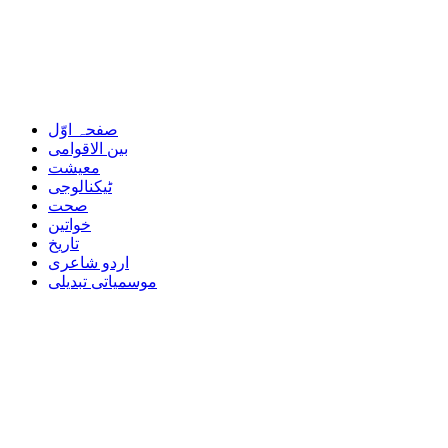
صفحہ اوّل
بین الاقوامی
معیشت
ٹیکنالوجی
صحت
خواتین
تاریخ
اردو شاعری
موسمیاتی تبدیلی