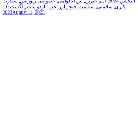
الیکشن 2024
,
اہم خبریں
,
بین الاقوامی
,
خصوصی رپورٹس
,
سفارت
کاری
,
سلامتی
,
سیاست
,
فیچر اور تجزیے
اردو پبلشر
اگست 10,
2023
August 11, 2023