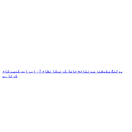
پولنگ سٹیشنز سے نتائج حاصل کرنےکا نظام آر ایم ایس کیسے کام
کرتا ہے