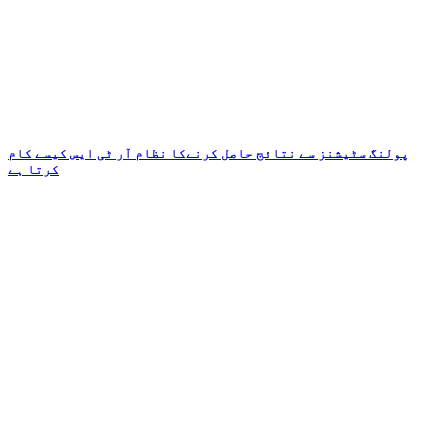
پولنگ سٹیشنز سے نتائج حاصل کرنےکا نظام آر ٹی ایس کیسے کام
کرتا ہے