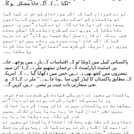
لگتا ہے کہ آگے جانا مشکل ہو گا۔”
لو نے خبردار کیا کہ اگر صورتحال کو حل نہ کیا گیا
تو پاکستان کو اس کے مغربی اتحادیوں کے ہاتھوں
پسماندہ کر دیا جائے گا۔ لو نے کہا، “میں یہ نہیں
بتا سکتا کہ یورپ اسے کس طرح دیکھے گا لیکن مجھے
شبہ ہے کہ ان کا ردعمل ایک جیسا ہو گا،” لو نے مزید
کہا کہ اگر خان اپنے عہدے پر رہتے ہیں تو انہیں
یورپ اور امریکہ کی طرف سے “تنہائی” کا سامنا کرنا
پڑ سکتا ہے۔
پاکستانی کیبل میں ڈونلڈ لو کے اقتباسات کے بارے میں پوچھے جانے
پر، اسٹیٹ ڈپارٹمنٹ کے ترجمان میتھیو ملر نے کہا “ان مبینہ
تبصروں میں کچھ بھی یہ نہیں جس میں دکھایا گیا ہے کہ امریکہ
کے مطابق پاکستان کا لیڈر کون سا ہونا چاہیے۔” ملر نے کہا کہ وہ
نجی سفارتی بات چیت پر تبصرہ نہیں کریں گے۔
پاکستانی سفیر نے امریکی قیادت کی طرف سے عدم توجہ
پر مایوسی کا اظہار کرتے ہوئے جواب دیا: “اس
ہچکچاہٹ نے پاکستان میں یہ تاثر پیدا کر دیا تھا کہ
ہمیں نظر انداز کیا جا رہا ہے یا یہاں تک کہ ہمیں
قدر کی نگاہ سے دیکھا جا رہا ہے
دستاویز کے مطابق، بحث کا اختتام پاکستانی سفیر نے
اس امید کا اظہار کرتے ہوئے کیا کہ روس-یوکرین جنگ
کا مسئلہ “ہمارے دو طرفہ تعلقات کو متاثر نہیں کرے