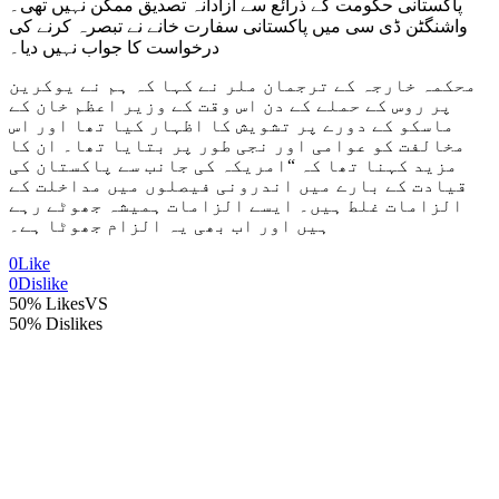
پاکستانی حکومت کے ذرائع سے آزادانہ تصدیق ممکن نہیں تھی۔
واشنگٹن ڈی سی میں پاکستانی سفارت خانے نے تبصرہ کرنے کی
درخواست کا جواب نہیں دیا۔
محکمہ خارجہ کے ترجمان ملر نے کہا کہ ہم نے یوکرین
پر روس کے حملے کے دن اس وقت کے وزیر اعظم خان کے
ماسکو کے دورے پر تشویش کا اظہار کیا تھا اور اس
مخالفت کو عوامی اور نجی طور پر بتایا تھا۔ ان کا
مزید کہنا تھا کہ “امریکہ کی جانب سے پاکستان کی
قیادت کے بارے میں اندرونی فیصلوں میں مداخلت کے
الزامات غلط ہیں۔ ایسے الزامات ہمیشہ جھوٹے رہے
ہیں اور اب بھی یہ الزام جھوٹا ہے۔
0
Like
0
Dislike
50% Likes
VS
50% Dislikes