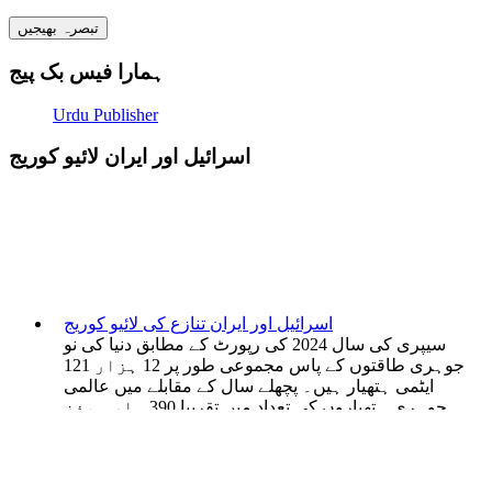
ہمارا فیس بک پیج
Urdu Publisher
اسرائیل اور ایران لائیو کوریج
اسرائیل اور ایران تنازع کی لائیو کوریج
سیپری کی سال 2024 کی رپورٹ کے مطابق دنیا کی نو
جوہری طاقتوں کے پاس مجموعی طور پر 12 ہزار 121
ایٹمی ہتھیار ہیں۔ پچھلے سال کے مقابلے میں عالمی
جوہری ہتھیاروں کی تعداد میں تقریبا 390 وار ہیذز
کی کمی آئی ہے۔