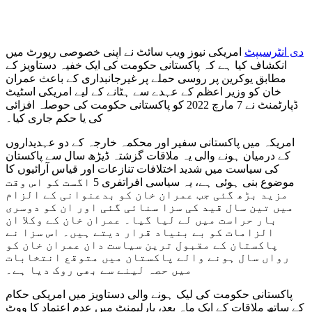
دی انٹرسیپٹ
امریکی نیوز ویب سائٹ نے اپنی خصوصی رپورٹ میں
انکشاف کیا ہے کہ پاکستانی حکومت کی ایک خفیہ دستاویز کے
مطابق یوکرین پر روسی حملے پر غیرجانبداری کے باعث عمران
خان کو وزیر اعظم کے عہدے سے ہٹانے کے لیے امریکی اسٹیٹ
ڈپارٹمنٹ نے 7 مارچ 2022 کو پاکستانی حکومت کی حوصلہ افزائی
کی یا حکم جاری کیا۔
امریکہ میں پاکستانی سفیر اور محکمہ خارجہ کے دو عہدیداروں
کے درمیان ہونے والی یہ ملاقات گزشتہ ڈیڑھ سال سے پاکستان
کی سیاست میں شدید اختلافات تنازعات اور قیاس آرائیوں کا
موضوع بنی ہوئی ہے، یہ سیاسی افراتفری 5 اگست کو اس وقت
مزید بڑھ گئی جب عمران خان کو بدعنوانی کے الزام
میں تین سال قید کی سزا سنائی گئی اور ان کو دوسری
بار حراست میں لے لیا گیا۔ عمران خان کے وکلا ان
الزامات کو بے بنیاد قرار دیتے ہیں۔ اس سزا نے
پاکستان کے مقبول ترین سیاست دان عمران خان کو
رواں سال ہونے والے پاکستان میں متوقع انتخابات
میں حصہ لینے سے بھی روک دیا ہے۔
پاکستانی حکومت کی لیک ہونے والی دستاویز میں امریکی حکام
کے ساتھ ملاقات کے ایک ماہ بعد، پارلیمنٹ میں عدم اعتماد کا ووٹ