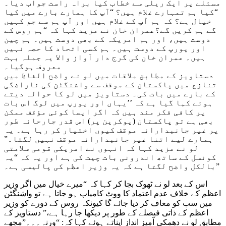
مسئلے پر ایک ریلی سے خطاب کیا براہ راست جواب دیا۔
“کیا ہم تمہارے غلام ہیں؟ “آپ کا ہمارے بارے میں کیا
خیال ہے؟ کہ ہم آپ کے غلام ہیں اور آپ ہم سے جو کہیں
گے ہم کریں گے؟عمران خان نے مزید کہا کہ “ہم روس کے
دوست ہیں، اور ہم امریکہ کے بھی دوست ہیں۔ ہم چین
اور یورپ کے دوست ہیں۔ ہم کسی اتحاد کا حصہ نہیں
ہیں۔ عمران خان کی گرج دار آواز والا یہ جملہ بہت
معروف ہوگیا۔
دستاویز کے مطابق ملاقات میں لو نے واضح الفاظ میں
تنازع میں پاکستان کے موقف سے واشنگٹن کی ناراضگی
کے بارے میں بات کی۔ دستاویز میں لو کا حوالہ دیتے
ہوئے کہا گیا ہے کہ ’’یہاں اور یورپ میں لوگ اس بات
پر کافی فکر مند ہیں کہ اگر ایسا کوئی مؤقف ممکن
بھی ہے تو پاکستان (یوکرین پر) اس قدر جارحانہ طور
پر غیر جانبدارانہ موقف کیوں اختیار کر رہا ہے۔ یہ
ہمارے لیے اتنا غیر جانبدارانہ موقف نہیں لگتا۔”
لو نے مزید کہا کہ انہوں نے امریکی قومی سلامتی
کونسل کے ساتھ اندرونی بات چیت کی ہے اور یہ کہ “یہ
بالکل واضح لگتا ہے کہ یہ وزیر اعظم کی پالیسی ہے۔”
اس کے بعد لو نے ٹھوک بجا کر کہا کہ “میرے خیال میں اگر وزیر
اعظم کے خلاف عدم اعتماد کا ووٹ کامیاب ہو جاتا ہے تو واشنگٹن
میں سب کو معاف کر دیا جائے گا کیونکہ روس کے دورے کو وزیر
اعظم کے ذاتی فیصلے کے طور پر دیکھا جا رہا ہے،” دستاویز کے
مطابق لو نے دھمکی آمیز انداز اپناتے ہوئے کہا کہ: “ورنہ۔۔۔”مجھے