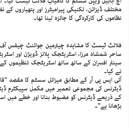
آج ابابیل ویپن سسٹم کا کامیاب فلائٹ ٹیسٹ کیا۔ آز
مختلف ڈیزائن، تکنیکی پیرامیٹرز اور ہتھیاروں کے 
نظاموں کی کارکردگی کا جائزہ لینا تھا۔
فلائٹ ٹیسٹ کا مشاہدہ چیئرمین جوائنٹ چیفس آف 
ساحر شمشاد مرزا، اسٹریٹجک پلانز ڈویژن اور اسٹر
سینئر افسران کے ساتھ ساتھ اسٹریٹجک تنظیموں کے س
نے کیا۔
آئی ایس پی آر کے مطابق میزائل سسٹم کا مقصد “قا
ڈیٹرنس کی مجموعی تعمیر میں مکمل سپیکٹرم ڈیٹر
کے ذریعے ڈیٹرنس کو مضبوط بنانا اور خطے میں اس
بڑھانا ہے”۔