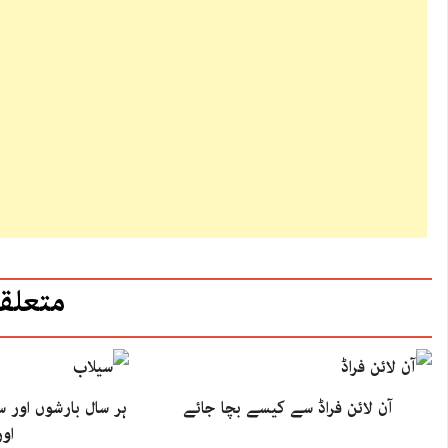
متعلق
آن لائن فراڈ سے کیسے بچا جائے
ہر سال بارشوں اور س
اور