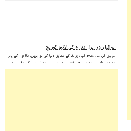
اسرائیل اور ایران تنازع کی لائیو کوریج
سیپری کی سال 2024 کی رپورٹ کے مطابق دنیا کی نو جوہری طاقتوں کے پاس
مجموعی طور پر 12 ہزار 121 ایٹمی ہتھیار ہیں۔ پچھلے سال کے مقابلے میں
عالمی جوہری ہتھیاروں کی تعداد میں تقریبا 390 وار ہیذز کی کمی آئی ہے۔