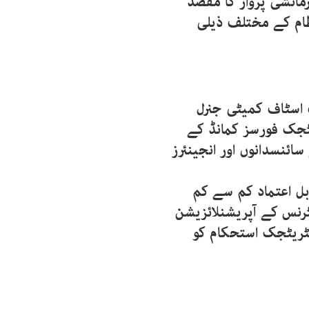
مائشی پرواز کا مقصد
نظام کے مختلف ذیلی
اسٹاف کمیٹی جنرل
یٹجک فورسز کمانڈ کے
ائنسدانوں اور انجینئرز
بل اعتماد کم سے کم
نس کے آپریشنلائزیشن
ٹریٹجک استحکام کو