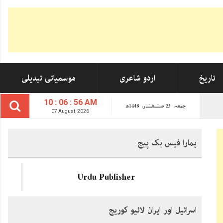
تاریخ
اردو شاعری
موسمیاتی تبدیلی
10 : 06 : 57 AM
جمعہ،
23
صــَــفــَــر،
1448ھ
07 August, 2026
ہمارا فیس بک پیج
Urdu Publisher
اسرائیل اور ایران لائیو کوریج