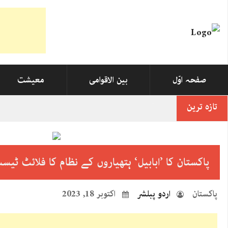
صفحہ اوّل
بین الاقوامی
معیشت
تازہ ترین
آئی
_
پاکستان کا ’ابابیل‘ ہتھیاروں کے نظام کا فلائٹ ٹیس
پاکستان
اردو پبلشر
اکتوبر 18, 2023