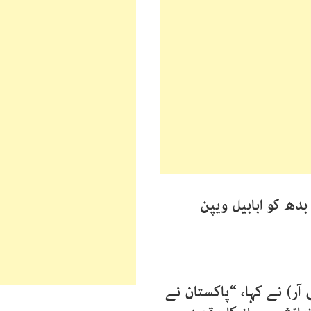
دھ کو ابابیل ویپن
آر) نے کہا، “پاکستان نے