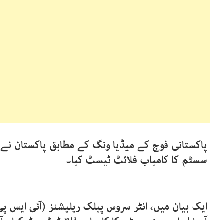
پاکستانی فوج کے میڈیا ونگ کے مطابق پاکستان نے ب
سسٹم کا کامیاب فلائٹ ٹیسٹ کیا۔
ایک بیان میں، انٹر سروس پبلک ریلیشنز (آئی ایس پی 