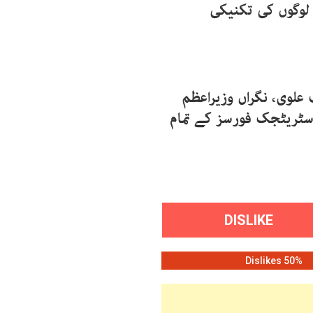
وقع پر، CJCSC نے ان تمام لوگوں کی تکنیکی
علوی، نگراں وزیراعظم
 سٹریٹجک فورسز کے تمام
DISLIKE
50% Dislikes