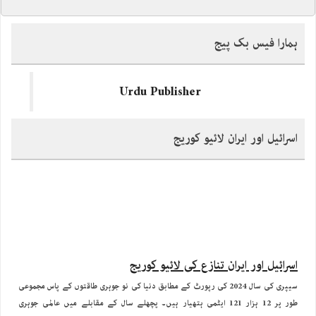
ہمارا فیس بک پیج
Urdu Publisher
اسرائیل اور ایران لائیو کوریج
اسرائیل اور ایران تنازع کی لائیو کوریج
سیپری کی سال 2024 کی رپورٹ کے مطابق دنیا کی نو جوہری طاقتوں کے پاس مجموعی
طور پر 12 ہزار 121 ایٹمی ہتھیار ہیں۔ پچھلے سال کے مقابلے میں عالمی جوہری
ہتھیاروں کی تعداد میں تقریبا 390 وار ہیذز کی کمی آئی ہے۔