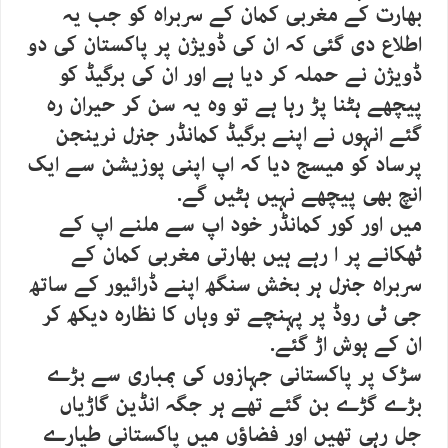
بھارت کے مغربی کمان کے سربراہ کو جب یہ
اطلاع دی گئی کہ ان کی ڈویژن پر پاکستان کی دو
ڈویژن نے حملہ کر دیا ہے اور ان کی برگیڈ کو
پیچھے ہٹنا پڑ رہا ہے تو وہ یہ سن کر حیران رہ
گئے انہوں نے اپنے برگیڈ کمانڈر جنرل نرینجن
پرساد کو میسج دیا کہ اپ اپنی پوزیشن سے ایک
انچ بھی پیچھے نہیں ہٹیں گے.
میں اور کور کمانڈر خود اپ سے ملنے اپ کے
ٹھکانے پر ا رہے ہیں بھارتی مغربی کمان کے
سربراہ جنرل ہر بخش سنگھ اپنے ڈرائیور کے ساتھ
جی ٹی روڈ پر پہنچے تو وہاں کا نظارہ دیکھ کر
ان کے ہوش اڑ گئے.
سڑک پر پاکستانی جہازوں کی بمباری سے بڑے
بڑے گڑے بن گئے تھے ہر جگہ انڈین گاڑیاں
جل رہی تھیں اور فضاؤں میں پاکستانی طیارے