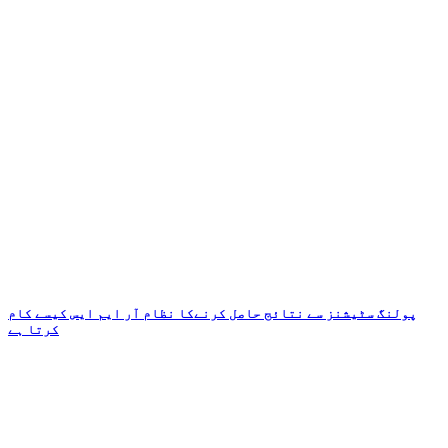
پولنگ سٹیشنز سے نتائج حاصل کرنےکا نظام آر ایم ایس کیسے کام
کرتا ہے