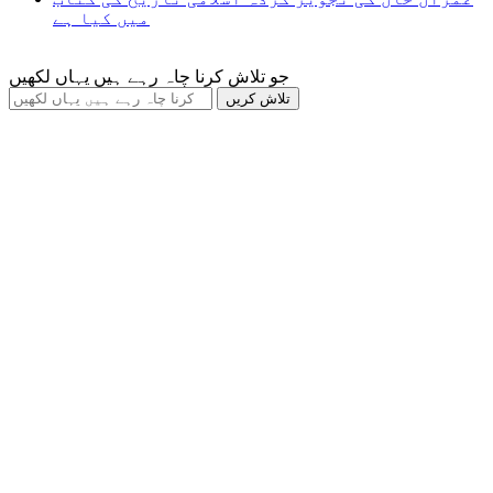
میں کیا ہے
جو تلاش کرنا چاہ رہے ہیں یہاں لکھیں