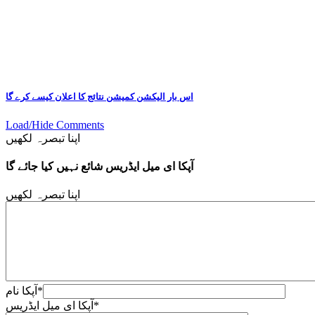
اس بار الیکشن کمیشن نتائج کا اعلان کیسے کرے گا
Load/Hide Comments
اپنا تبصرہ لکھیں
آپکا ای میل ایڈریس شائع نہیں کیا جائے گا
اپنا تبصرہ لکھیں
*
آپکا نام
*
آپکا ای میل ایڈریس