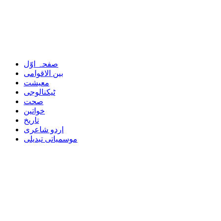
صفحہ اوّل
بین الاقوامی
معیشت
ٹیکنالوجی
صحت
خواتین
تاریخ
اردو شاعری
موسمیاتی تبدیلی