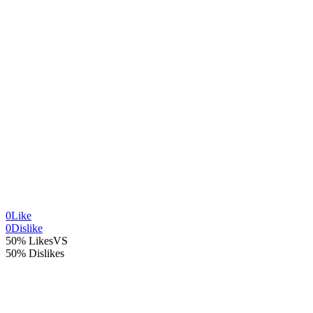
0
Like
0
Dislike
50% Likes
VS
50% Dislikes