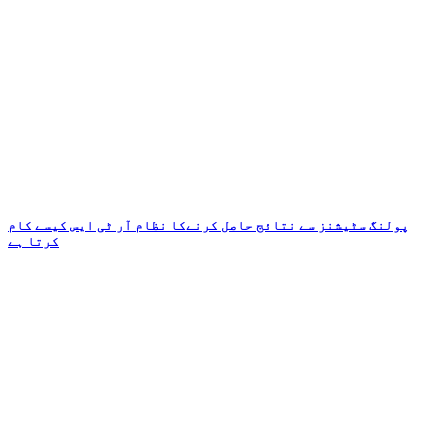
پولنگ سٹیشنز سے نتائج حاصل کرنےکا نظام آر ٹی ایس کیسے کام
کرتا ہے