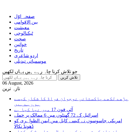
صفحہ اوّل
بین الاقوامی
معیشت
ٹیکنالوجی
صحت
خواتین
تاریخ
اردو شاعری
موسمیاتی تبدیلی
جو تلاش کرنا چاہ رہے ہیں یہاں لکھیں
06 August, 2026
تازہ ترین
پڑھے لکھے پاکستانی نوجوان فراڈ کا شکار کیسے
ہو رہے ہیں
آئی فون 17 میں نیا کیا ہے
اسرائیل کے 72 گھنٹوں میں 6 ممالک پر حملے
امریکی جاسوسوں نے کیسے کابل میں ایمن الظواہری کو
ڈھونڈ نکالا
عمران خان کی تجویز کردہ اسلامی تاریخ کی کتاب