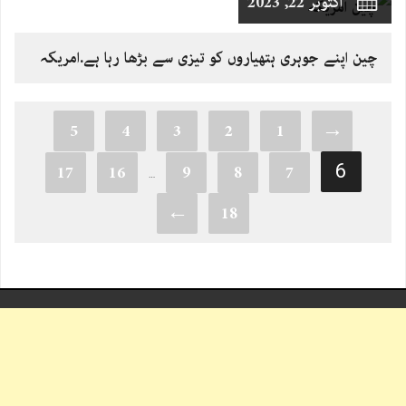
اکتوبر 22, 2023
چین اپنے جوہری ہتھیاروں کو تیزی سے بڑھا رہا ہے.امریکہ
5
4
3
2
1
→
6
17
16
9
8
7
…
←
18