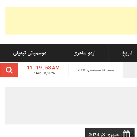
تاریخ
اردو شاعری
موسمیاتی تبدیلی
11 : 19 : 59 AM
جمعہ،
23
صــَــفــَــر،
1448ھ
07 August, 2026
جنوري 8, 2024