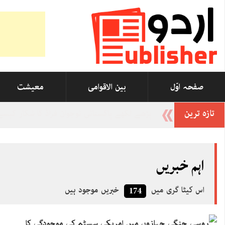
صفحہ اوّل
بین الاقوامی
معیشت
تازہ ترین
-
اہم خبریں
اس کیٹا گری میں
خبریں موجود ہیں
174