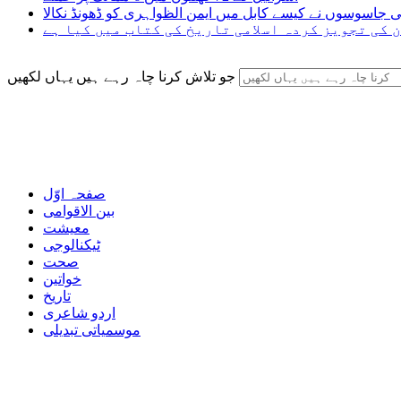
ی جاسوسوں نے کیسے کابل میں ایمن الظواہری کو ڈھونڈ نکالا
 کی تجویز کردہ اسلامی تاریخ کی کتاب میں کیا ہے
جو تلاش کرنا چاہ رہے ہیں یہاں لکھیں
صفحہ اوّل
بین الاقوامی
معیشت
ٹیکنالوجی
صحت
خواتین
تاریخ
اردو شاعری
موسمیاتی تبدیلی