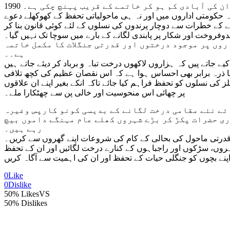
ہ حکومتی اداروں میں اور نہ ہی ماحولیاتی تحفظ کے کھوکھلے دعوے
ے کے خطرات سے دوچار پرندوں کی نسلوں کے لئے کوئی قانون بنا کر
وفروخت اور شکار پر پابندی لگانے کے بارے میں سوچا تک نہیں گیا۔
روں پر موجود درختوں اور قدرتی جنگلات کا مکمل خاتمہ
ہے۔۔
ے جاتے پیں کہ ہزاروں لاکھوں درخت تباہ و برباد کر دیئے جاتے ہیں
کا ذرہ برابر بھی احساس ہوا ہے کہ اس نقصان عظیم کی کچھ تلافی
کی نسلوں کو تحفظ فراہم کیا جائے تاکہ انکے بغیر اپنے ان علاقوں
پر چھائی اس منحوسیت اور خالی پن سے چھٹکارا ملے۔
ائے نئے مقامی درخت لگانے کے بدیسی کونو کارپس وغیرہ
ری حضرات پکڑ کر بڑے شہروں کھلے عام مہنگے داموں بیچ
رہے ہیں۔
 قدرتی ماحول کی بحالی کے کام کی شروعات اپنے گھروں سے کریں۔
روں، سڑکوں اور راجباہوں کے کنارے درخت لگائیں اور ان کے تحفظ
0
Like
0
Dislike
50% Likes
VS
50% Dislikes