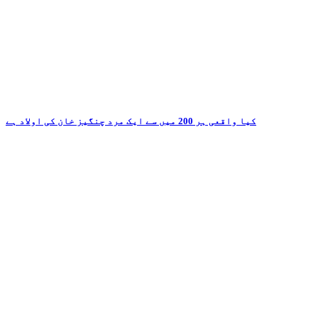
کیا واقعی ہر 200 میں سے ایک مرد چنگیز خان کی اولاد ہے