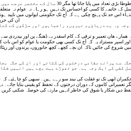
ں پایا جاتا تھا مگر 30 سال کے مختصر عرصے میں ان کی آبادی کم ہو کر خاتمے کے قریب پہنچ چکی ہے۔
 نسل کے خاتمے کا کسی کو احساس تک نہیں ہو رہا۔ نہ عوام نہ متعلق
ہاء اس حد تک پہنچ چکی ہے کہ آج تک حکومتی ایوانوں میں ناپید ہون
ان کی خرید
 وجہ وہ ہے دریاؤں، نہروں، راجباہوں اور سڑکوں کے کنا
مارے ھاں تعمیر و ترقی کے کام اسقدر بے ڈھنگے پن اور بیدردی سے کی
اور اسپر مستزاد یہ کہ آج تک کسی بھی حکومت یا عوام کو اس بات 
شروع کی جائیں تاکہ ان بچے کچھے کچھ جانوروں، پرندوں اور رپٹائلز 
جگہ سے پرانے مقامی درختوں کی کٹائی اور ان کی جگہ بج
ل کشی کی ایک وجہ ہے۔ جو تھوڑے بہت بچے ہیں انہیں شکا
حکمران ابھی تک تو غفلت کی نیند سو رہے ہیں۔ سبھی کو چاہئیے کہ
عمیراتی کاموں کے دوران درختوں کے تحفظ کو یقینی بنایا جائے۔ نہ