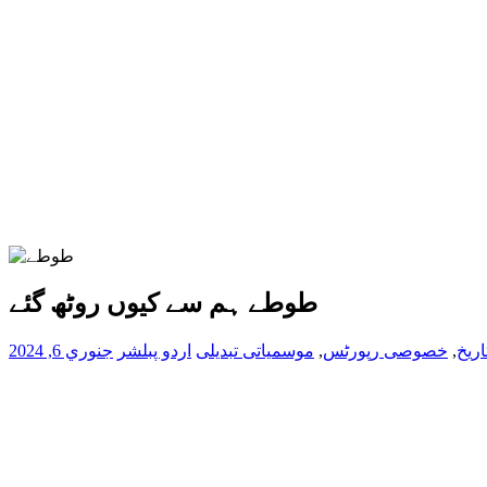
طوطے ہم سے کیوں روٹھ گئے
اریخ
,
خصوصی رپورٹس
,
موسمیاتی تبدیلی
اردو پبلشر
جنوري 6, 2024