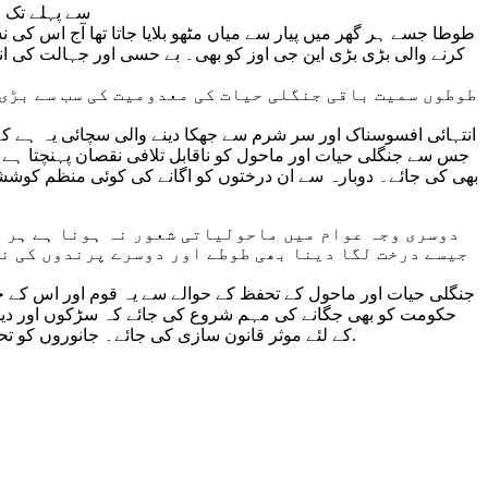
1990 سے پہلے تک طوطا بڑی تعداد می
طوطا جسے ہر گھر میں پیار سے میاں مٹھو بلایا جاتا تھا آج اس کی
کرنے والی بڑی بڑی این جی اوز کو بھی۔ بے حسی اور جہالت کی انت
طوطوں سمیت باقی جنگلی حیات کی معدومیت کی سب سے بڑی
انتہائی افسوسناک اور سر شرم سے جھکا دینے والی سچائی یہ ہے کہ ھ
جس سے جنگلی حیات اور ماحول کو ناقابل تلافی نقصان پہنچتا ہے 
بھی کی جائے۔ دوبارہ سے ان درختوں کو اگانے کی کوئی منظم کوششیں 
دوسری وجہ عوام میں ماحولیاتی شعور نہ ہونا ہے ہر 
جیسے درخت لگا دینا بھی طوطے اور دوسرے پرندوں کی نس
جنگلی حیات اور ماحول کے تحفظ کے حوالے سے یہ قوم اور اس کے 
حکومت کو بھی جگانے کی مہم شروع کی جائے کہ سڑکوں اور دیگر ت
کے لئے موثر قانون سازی کی جائے۔ جانوروں کو تحفظ دیں شکار یا شوق کی خاطر انہیں مارنے کی حوصلہ شکنی کریں اپنے بچوں کو جنگلی حیات کے تحفظ اور ان کی اہمیت سے آگاہ کریں.