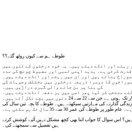
طوطے ہم سے کیوں روٹھ گئے؟؟
 رہتے اور انڈے دیتے ہیں۔ یہ خود درختوں کے تنوں میں
ور قدرت کرتی ہے۔ ہدہد اپنی لمبی اور مضبوط چونچ کی مدد
سوراخ بناتے ہیں اور ان میں رہتے اور انڈے دیتے ہیں۔
سوراخوں کا دوسرا ذریعہ درختوں میں مختلف وجوہات کی
کی بنا پر بن جانے والی گہری دراڑیں ہیں۔
ئے منتخب کر لیا پھر اسی میں ہر دفعہ انڈے دیتے ہیں۔
24 دنوں میں بچے نکل آتے ہیں۔
ور زندگی گذارنے کی مہارتیں سیکھتے ہیں۔ طوطے کا بچہ تین سال کی
ر پر طوطے کی عمر 30 سے 35 سال تک ہو سکتی ہے۔
 ہیں؟ اس سوال کا جواب اتنا بھی کچھ مشکل نہیں آئیے کوشش کرتے
ہیں تفصیل سے سمجھنے کی۔