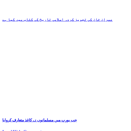
عمران خان کی تجویز کردہ اسلامی تاریخ کی کتاب میں کیا ہے
جب یورپ میں مسلمانوں نے کاغذ متعارف کروایا