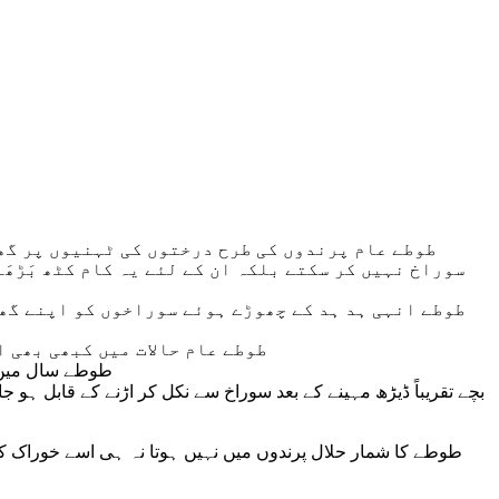
طوطے عام پرندوں کی طرح درختوں کی ٹہنیوں پر گھ
سوراخ نہیں کر سکتے بلکہ ان کے لئے یہ کام کٹھ بَڑھَئی
طوطے انہی ہد ہد کے چھوڑے ہوئے سوراخوں کو اپنے گھ
طوطے عام حالات میں کبھی بھی 
طوطے سال میں ایک یا
بچے تقریباً ڈیڑھ مہینے کے بعد سوراخ سے نکل کر اڑنے کے قابل ہو
طوطے کا شمار حلال پرندوں میں نہیں ہوتا نہ ہی اسے خوراک کے