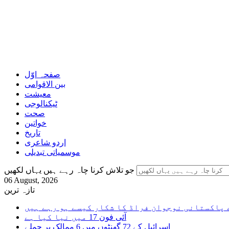
صفحہ اوّل
بین الاقوامی
معیشت
ٹیکنالوجی
صحت
خواتین
تاریخ
اردو شاعری
موسمیاتی تبدیلی
جو تلاش کرنا چاہ رہے ہیں یہاں لکھیں
06 August, 2026
تازہ ترین
 پاکستانی نوجوان فراڈ کا شکار کیسے ہو رہے ہیں
آئی فون 17 میں نیا کیا ہے
اسرائیل کے 72 گھنٹوں میں 6 ممالک پر حملے