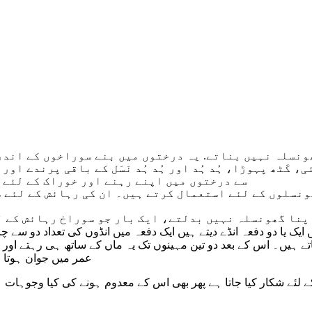
ونسلہ نہیں بناتے. یہ درختوں میں بنے سوراخوں کے اندر
، کَٹھ پہوڑا، ہُد ہُد اور ہُد ہُد نَسَل کے باقی پرندے ا
سے درختوں میں اپنے رہنے اور خوراک کے لئے 
ونسلوں کے لئے استعمال کرتے ہیں۔ ان کی رہائش کے لئے 
اپنا گھونسلہ نہیں بدلتے، ایک بار جو سوراخ رہائش کے ل
 دو دفعہ انڈے دیتے ہیں ایک دفعہ میں انڈوں کی تعداد دو سے چار تک ہوتی ہے جن سے 22 سے 
 جاتے ہیں۔ اس کے بعد دو تین مہینوں تک یہ ماں کے ساتھ ہی رہتے ا
عمر میں جوان ہوتا ہے۔ عام طو
 لئے شکار کیا جاتا ہے پھر بھی اس کے معدوم ہونے کی کیا وجوہات