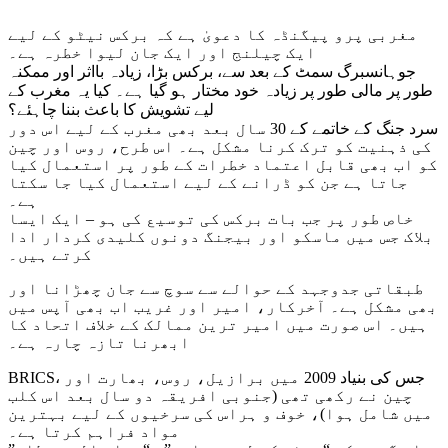
مغربی پرو پیگنڈہ کا دعویٰ ہے کہ برکس نیٹو کے لیے
ایک چیلنج اور ایک جان لیوا خطرہ ہے۔
جوہانسبرگ سمٹ کے بعد سے، برکس بڑا، زیادہ بااثر اور ممکنہ
طور پر مالی طور پر زیادہ خود مختار ہو گیا ہے۔ کیا یہ مغرب کے
لیے تشویش کا باعث بننا چاہئے؟
سرد جنگ کے خاتمے کے 30 سال بعد بھی مغرب کے لیے اس دور
کی ذہنیت کو ترک کرنا مشکل ہے۔ اس طرح، روس اور چین
کو اب بھی قابل اعتماد خطرات کے طور پر استعمال کیا
جاتا ہے جن کو ڈرانے کے لیے استعمال کیا جا سکتا
ہے۔
خاص طور پر جب بات برکس کی توسیع کی ہو – ایک ایسا
بلاک جس میں ماسکو اور بیجنگ دونوں کلیدی کردار ادا
کرتے ہیں۔
طبقاتی جدوجہد کے حوالے سے سوچ سے جان چھڑانا اور
بھی مشکل ہے۔ آخرکار، امیر اور غریب اب بھی آپس میں
ہیں۔ اس صورت میں امیر ترین ممالک کے خلاف اتحاد کا
ابھرنا تازہ چارہ ہے۔
BRICS، جس کی بنیاد 2009 میں برازیل، روس، بھارت اور
چین نے رکھی تھی (جنوبی افریقہ دو سال بعد اس کلب
میں شامل ہوا)، خوف و ہراس کی سرخیوں کے لیے بہترین
مواد فراہم کرتا ہے۔