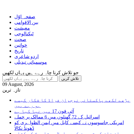
صفحہ اوّل
بین الاقوامی
معیشت
ٹیکنالوجی
صحت
خواتین
تاریخ
اردو شاعری
موسمیاتی تبدیلی
جو تلاش کرنا چاہ رہے ہیں یہاں لکھیں
09 August, 2026
تازہ ترین
پڑھے لکھے پاکستانی نوجوان فراڈ کا شکار کیسے
ہو رہے ہیں
آئی فون 17 میں نیا کیا ہے
اسرائیل کے 72 گھنٹوں میں 6 ممالک پر حملے
امریکی جاسوسوں نے کیسے کابل میں ایمن الظواہری کو
ڈھونڈ نکالا
عمران خان کی تجویز کردہ اسلامی تاریخ کی کتاب