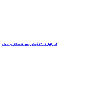
اسرائیل کے 72 گھنٹوں میں 6 ممالک پر حملے