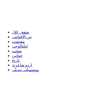
صفحہ اوّل
بین الاقوامی
معیشت
ٹیکنالوجی
صحت
خواتین
تاریخ
اردو شاعری
موسمیاتی تبدیلی