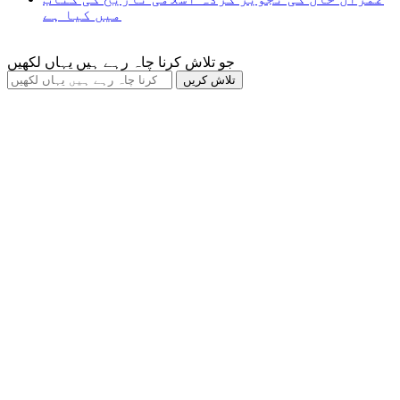
میں کیا ہے
جو تلاش کرنا چاہ رہے ہیں یہاں لکھیں