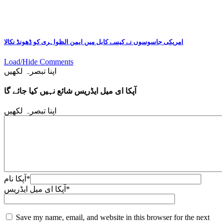
امریکی جاسوسوں نے کیسے کابل میں ایمن الظواہری کو ڈھونڈ نکالا
Load/Hide Comments
اپنا تبصرہ لکھیں
آپکا ای میل ایڈریس شائع نہیں کیا جائے گا
اپنا تبصرہ لکھیں
*
آپکا نام
*
آپکا ای میل ایڈریس
Save my name, email, and website in this browser for the next