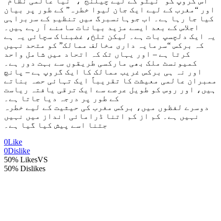
اس گروپ کو “نیٹو کے لیے چیلنج”، “نیا عالمی نظام”
اور “مغرب کے لیے ایک جان لیوا خطرہ” کے طور پر بیان
کیا جا رہا ہے۔ اب جوہانسبرگ میں تنظیم کے سربراہی
اجلاس کے بعد ایسے مزید بیانات سامنے آ رہے ہیں۔
یہ ایک دلچسپ بات ہے۔ لیکن تلخ، غضبناک سچائی یہ ہے
کہ برکس “سرمایہ داری مخالف ممالک” کو متحد نہیں
کرتا ہے – اور یہاں تک کہ اتحاد میں شامل واحد
کمیونسٹ ملک بھی مارکسی طریقوں سے بہت دور ہے۔
اور نہ ہی برکس غریب ممالک کا ایک گروپ ہے – پانچ
ممبران عالمی معیشت کا تقریباً ایک تہائی حصہ بناتے
ہیں، اور روس کو طویل عرصے سے ایک ترقی یافتہ ریاست
کے طور پر درجہ دیا جاتا ہے۔
دوسرے لفظوں میں، برکس مغرب کی حیثیت کے لیے خطرہ
نہیں ہے۔ کم از کم اتنا ڈرامائی انداز میں نہیں
جتنا اسے پیش کیا گیا ہے۔
0
Like
0
Dislike
50% Likes
VS
50% Dislikes