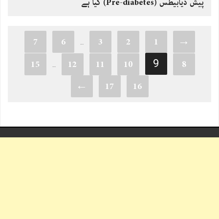
پیش ذیابیطس (Pre-diabetes) کیا ہے
7
6
3
2
1
→
…
9
15
12
11
10
8
…
←
17
16