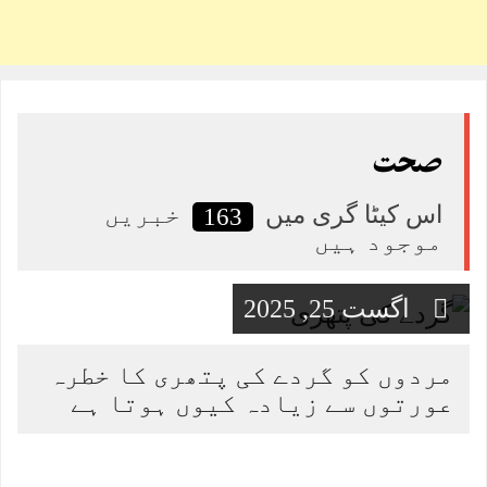
صحت
اس کیٹا گری میں
خبریں
163
موجود ہیں
اگست 25, 2025
مردوں کو گردے کی پتھری کا خطرہ
عورتوں سے زیادہ کیوں ہوتا ہے