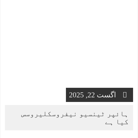
اگست 22, 2025
ہائپر ٹینسیو نیفروسکلیروسس
کیا ہے