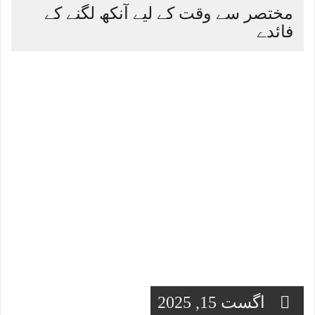
مختصر سے وقت کے لیے آنکھ لگنے کے
فائدے
اگست 15, 2025