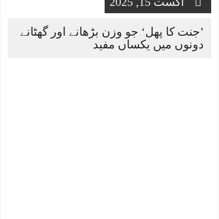
اگست 15, 2025
’جنت کا پھل‘ جو وزن بڑھانے اور گھٹانے
دونوں میں یکساں مفید