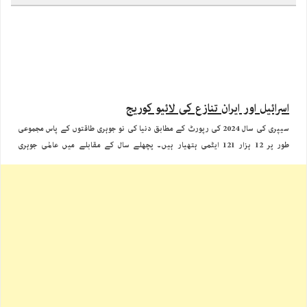
اسرائیل اور ایران تنازع کی لائیو کوریج
سیپری کی سال 2024 کی رپورٹ کے مطابق دنیا کی نو جوہری طاقتوں کے پاس مجموعی
طور پر 12 ہزار 121 ایٹمی ہتھیار ہیں۔ پچھلے سال کے مقابلے میں عالمی جوہری
ہتھیاروں کی تعداد میں تقریبا 390 وار ہیذز کی کمی آئی ہے۔