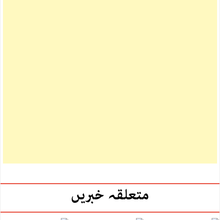
متعلقہ خبریں