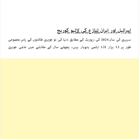
اسرائیل اور ایران تنازع کی لائیو کوریج
سیپری کی سال 2024 کی رپورٹ کے مطابق دنیا کی نو جوہری طاقتوں کے پاس مجموعی
طور پر 12 ہزار 121 ایٹمی ہتھیار ہیں۔ پچھلے سال کے مقابلے میں عالمی جوہری
ہتھیاروں کی تعداد میں تقریبا 390 وار ہیذز کی کمی آئی ہے۔