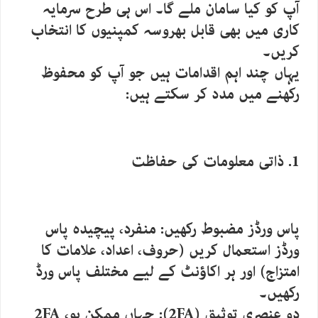
آپ کو کیا سامان ملے گا۔ اس ہی طرح سرمایہ
کاری میں بھی قابل بھروسہ کمپنیوں کا انتخاب
کریں۔
یہاں چند اہم اقدامات ہیں جو آپ کو محفوظ
رکھنے میں مدد کر سکتے ہیں:
1. ذاتی معلومات کی حفاظت
پاس ورڈز مضبوط رکھیں: منفرد، پیچیدہ پاس
ورڈز استعمال کریں (حروف، اعداد، علامات کا
امتزاج) اور ہر اکاؤنٹ کے لیے مختلف پاس ورڈ
رکھیں۔
دو عنصری توثیق (2FA): جہاں ممکن ہو، 2FA