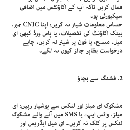
فعال کریں تاکہ آپ کے اکاؤنٹس میں اضافی
سیکیورٹی ہو۔
حساس معلومات شیئر نہ کریں: اپنا CNIC نمبر،
بینک اکاؤنٹ کی تفصیلات، یا پاس ورڈ کبھی ای
میل، میسج، یا فون پر شیئر نہ کریں، چاہے
درخواست بظاہر جائز کیوں نہ لگے۔
2. فشنگ سے بچاؤ
مشکوک ای میلز اور لنکس سے ہوشیار رہیں: ای
میلز، واٹس ایپ، یا SMS میں آنے والے مشکوک
لنکس پر کلک نہ کریں۔ ای میل ایڈریس اور