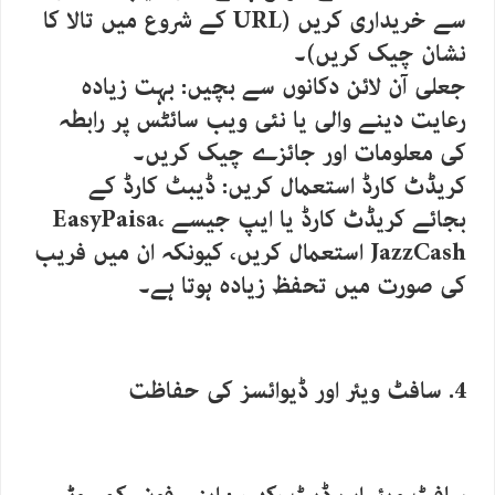
سے خریداری کریں (URL کے شروع میں تالا کا
نشان چیک کریں)۔
جعلی آن لائن دکانوں سے بچیں: بہت زیادہ
رعایت دینے والی یا نئی ویب سائٹس پر رابطہ
کی معلومات اور جائزے چیک کریں۔
کریڈٹ کارڈ استعمال کریں: ڈیبٹ کارڈ کے
بجائے کریڈٹ کارڈ یا ایپ جیسے EasyPaisa،
JazzCash استعمال کریں، کیونکہ ان میں فریب
کی صورت میں تحفظ زیادہ ہوتا ہے۔
4. سافٹ ویئر اور ڈیوائسز کی حفاظت