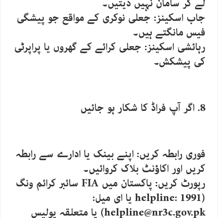
لے کر سامان نہیں دیتیں۔
جاب اسکینز: جعلی نوکری کے مواقع جو پیشگی
فیس مانگتے ہیں۔
رہائشی اسکینز: جعلی کرائے کے گھروں یا پراپرٹی
کی پیشکش۔
8. اگر آپ فراڈ کا شکار ہو جائیں
فوری رابطہ کریں: اپنے بینک یا ادارے سے رابطہ
کریں اور اکاؤنٹ بلاک کروائیں۔
رپورٹ کریں: پاکستان میں FIA سائبر کرائم ونگ
(helpline: 1991 یا ای میل:
helpline@nr3c.gov.pk) یا متعلقہ پولیس