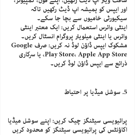
سافٹ ویئر اپ ڈیٹ رکھیں: اپنے فون، کمپیوٹر،
اور ایپس کو ہمیشہ اپ ڈیٹ رکھیں تاکہ
سیکیورٹی خامیوں سے بچا جا سکے۔
اینٹی وائرس استعمال کریں: ایک معتبر اینٹی
وائرس یا اینٹی میلویئر پروگرام انسٹال کریں۔
مشکوک ایپس ڈاؤن لوڈ نہ کریں: صرف Google
Play Store، Apple App Store، یا سرکاری
ذرائع سے ایپس ڈاؤن لوڈ کریں۔
5. سوشل میڈیا پر احتیاط
پرائیویسی سیٹنگز چیک کریں: اپنے سوشل میڈیا
اکاؤنٹس کی پرائیویسی سیٹنگز کو محدود کریں