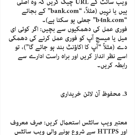
ویب سائٹ کے URL چیک کریں کہ وہ اصلی
ہیں یا نہیں (مثلاً، “bank.com” کے بجائے
“b4nk.com” جعلی ہو سکتا ہے)۔
فوری عمل کی دھمکیوں سے بچیں: اگر کوئی ای
میل یا میسج آپ کو فوری عمل کرنے کی دھمکی
دے (مثلاً “آپ کا اکاؤنٹ بند ہو جائے گا”)، تو
اسے نظر انداز کریں اور براہ راست ادارے سے
رابطہ کریں۔
3. محفوظ آن لائن خریداری
معتبر ویب سائٹس استعمال کریں: صرف معروف
اور HTTPS سے شروع ہونے والی ویب سائٹس