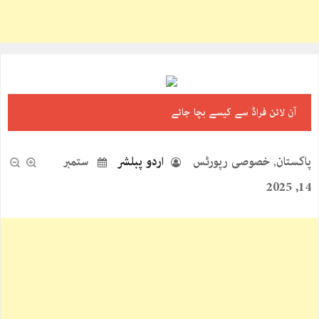
آن لائن فراڈ سے کیسے بچا جائے
پاکستان
خصوصی رپورٹس
اردو پبلشر
ستمبر
,
14, 2025