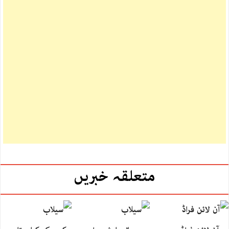
متعلقہ خبریں