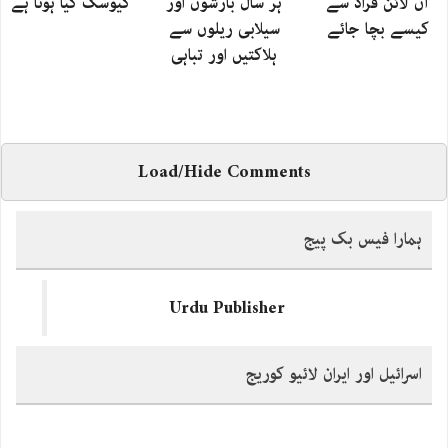
آن لائن فراڈ سے
ہر سال بارشوں اور
کیوسک کیا ہوتا ہے
کیسے بچا جائے
سیلابی ریلوں سے
ہلاکتیں اور تباہی
Load/Hide Comments
ہمارا فیس بک پیج
Urdu Publisher
اسرائیل اور ایران لائیو کوریج