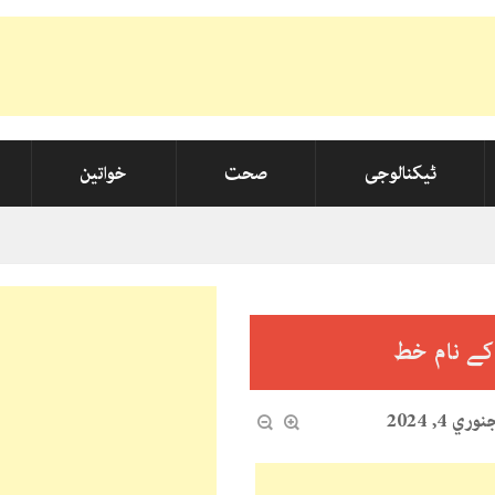
ٹیکنالوجی
صحت
خواتین
ے نام خط
وري 4, 2024