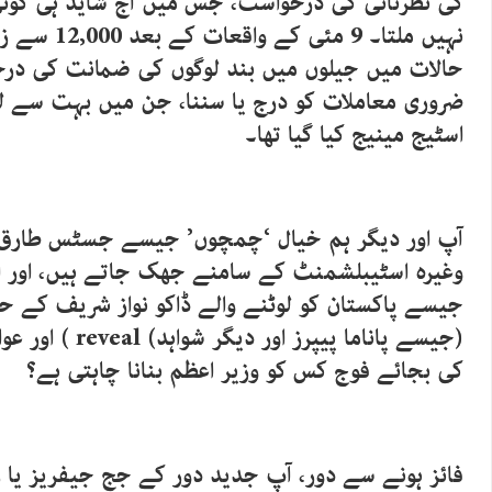
کی نظرثانی کی درخواست، جس میں آج شاید ہی کوئی
نہیں ملتا۔ 9 م
حالات میں جیلوں میں بند لوگوں کی ضمانت کی درخ
ضروری معاملات کو درج یا سننا، جن میں بہت سے لو
اسٹیج مینیج کیا گیا تھا۔
آپ اور دیگر ہم خیال ‘چمچوں’ جیسے جسٹس طارق 
وغیرہ اسٹیبلشمنٹ کے سامنے جھک جاتے ہیں، اور اس
جیسے پاکستان کو لوٹنے والے ڈاکو نواز شریف کے ح
(جیسے پاناما پیپرز ا
کی بجائے فوج کس کو وزیر اعظم بنانا چاہتی ہے؟
فائز ہونے سے دور، آپ جدید دور کے جج جیفریز یا ر