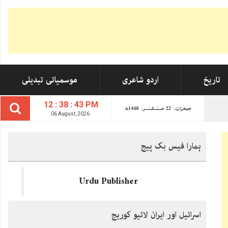
تاریخ
اردو شاعری
موسمیاتی تبدیلی
12 : 38 : 44 PM
جمعرات،
22
صــَــفــَــر،
1448ھ
06 August, 2026
ہمارا فیس بک پیج
Urdu Publisher
اسرائیل اور ایران لائیو کوریج