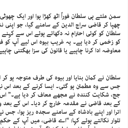
سمن ملتے ہی سلطان فوراً اٹھ کھڑا ہوا اور ایک چھوٹی
چھپا کر قاضی سراج الدین کے سامنے گیا، جو اپنی ن
سلطان کو کوئی احترام نہ دکھاتے ہوئے اس سے کہنے ل
کو زخمی کر دیا ہے۔ یہ غریب بیوہ اس لیے آپ کو ف
معاوضہ ادا کرنا چاہیے یا قانون کی سزا بھگتنی چاہیے
سلطان نے کمان بنایا اور بیوہ کی طرف متوجہ ہو کر
جس سے وہ مطمئن ہو گئی۔ ایسا کرنے کے بعد اس نے
جج، شکایت کنندہ نے مجھے معاف کر دیا ہے۔” اس
کے بعد قاضی نے مقدمہ خارج کر دیا۔ اس کے بعد 
اترا اور اپنے بادشاہ کے سامنے سجدہ ریز ہوا، جس 
تلوار نکالتے ہوئے کہا: “اے قاضی، میں آپ کے حک