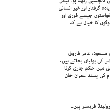
 دلچسپی رکھتا ہو، لیکن
ئی کے واقعات کے بعد 12,000 سے زیادہ گرفتار اور غیر انسانی
واستوں جیسے فوری اور
گوں کا خیال ہے کہ
مسعود، عامر فاروق
 کی بولیاں بجاتے ہیں،
ق میں حکم جاری کرنا
ور دیگر شواہد) reveal ) اور عوام کی پسند عمران خان
ولینڈ فریسلر ہیں۔