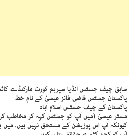
سابق چیف جسٹس انڈیا سپریم کورٹ مارکنڈے کا
پاکستان جسٹس قاضی فائز عیسیٰ کے نام خط
پاکستان کے چیف جسٹس اسلام آباد
مسٹر عیسیٰ (میں آپ کو جسٹس کہہ کر مخاطب کرنے 
کیونکہ آپ اس پوزیشن کے مستحق نہیں ہیں. میں یہ 
آپ کو کچھ کڑوے حقائق بتا سکوں۔