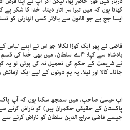
دربار میں فوراً حاضر ہوا، لیکن اگر آپ نے اپنا فرض اد
کھاتا ہوں کہ میں تیرا سر اتار دیتا۔ خدا کا شکر ہے 
ایسا جج ہے جو قانون سے بالاتر کسی اتھارٹی کو تسلی
قاضی نے پھر ایک کوڑا نکالا جو اس نے اپنے لباس کے 
بادشاہ سے کہا: “اے سلطان، میں بھی خدا کی قسم کھ
نے شریعت کے حکم کی تعمیل نہ کی ہوتی تو یہ کوڑ
جاتا۔ کالا اور نیلا. یہ ہم دونوں کے لیے ایک آزمائش 
اب عیسیٰ صاحب، میں سمجھ سکتا ہوں کہ آپ پاکست
پاکستان کے حقیقی حکمران ہیں) کو ناراض کرنے سے
جیسے قاضی سراج الدین سلطان کو ناراض کرنے سے 