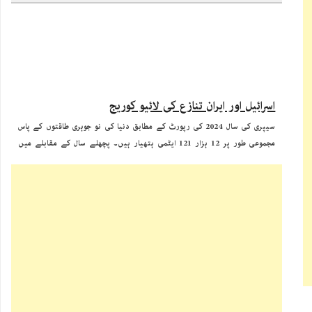
اسرائیل اور ایران تنازع کی لائیو کوریج
سیپری کی سال 2024 کی رپورٹ کے مطابق دنیا کی نو جوہری طاقتوں کے پاس
مجموعی طور پر 12 ہزار 121 ایٹمی ہتھیار ہیں۔ پچھلے سال کے مقابلے میں
عالمی جوہری ہتھیاروں کی تعداد میں تقریبا 390 وار ہیذز کی کمی آئی ہے۔