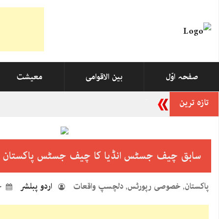
صفحہ اوّل
بین الاقوامی
معیشت
تازہ ترین
آئی فون 17 میں نیا کیا ہے
سابق چیف جسٹس انڈیا کا چیف جسٹس پاکستان ک
پاکستان
خصوصی رپورٹس
دلچسپ واقعات
اردو پبلشر
جن
,
,