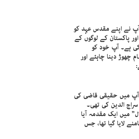
 آپ نے اپنے مقدس عہد کو
اور پاکستان کے لوگوں کے
کی ہے۔ آپ خود کو
 چھوڑ دینا چاہئے اور
:
ہ آپ میں حقیقی قاضی کی
راج الدین کی تھی۔
” میں ایک مقدمہ آیا
 سامنے لایا گیا تھا، جس