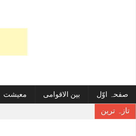
صفحہ اوّل
بین الاقوامی
معیشت
تازہ ترین
پڑھے لکھے پاکستانی نوجوان فرا
آئی فون 17 میں نیا کیا ہے