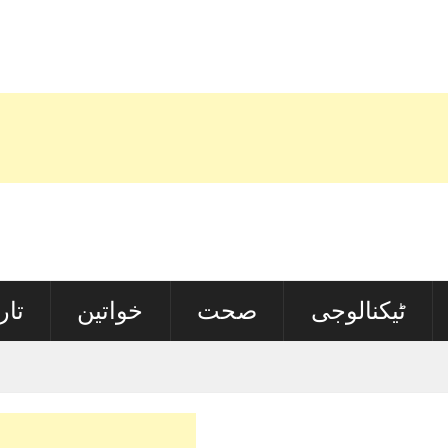
ٹیکنالوجی
صحت
خواتین
تار
ڈ کا شکار کیسے ہو رہے ہیں