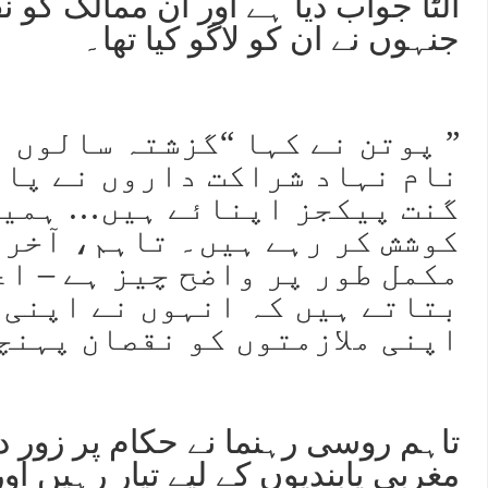
الٹا جواب دیا ہے اور ان ممالک کو ن
جنہوں نے ان کو لاگو کیا تھا۔
” پوتن نے کہا “گزشتہ سالوں 
نام نہاد شراکت داروں نے پاب
گنت پیکجز اپنائے ہیں… ہمیں
کوشش کر رہے ہیں۔ تاہم، آخر م
مکمل طور پر واضح چیز ہے – اع
بتاتے ہیں کہ انہوں نے اپنی
اپنی ملازمتوں کو نقصان پہنچ
تاہم روسی رہنما نے حکام پر زور دی
مغربی پابندیوں کے لیے تیار رہیں او