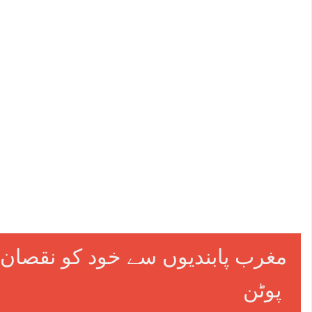
اسرائیل کے 72 گھنٹوں میں 6 ممالک پر حملے
امریکی جاسوسوں نے کیسے کابل میں ای
عمران خان کی تجویز کردہ اسلامی
مغرب پابندیوں سے خود کو نقصان پ
پوٹن