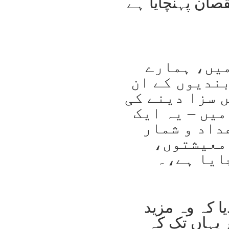
قصان پہنچایا ہے
میں، ہمارے
ندیوں کے ان
 سزا دینے کی
یں – یہ ایک
داد و شمار
 معیشتوں،
ایا ہے،۔
ا کہ وہ مزید
ر یہاں تک کہ