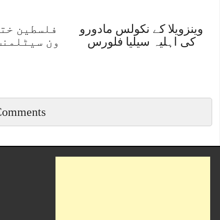
وینزویلا کے نکولس مادورو
فلسطین ختم
کی اہلیہ سیلیا فلورس
ون سیٹلمنٹ
Comments