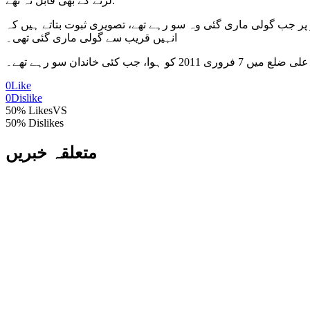
لڑنے کے بھی قابل نہ تھے.
 پر جب گولی ماری گئی وہ سو رہے تھے، تصویری ثبوت بتاتے ہیں کہ
انہیں قریب سے گولی ماری گئی تھی۔
ئی خاندان سو رہے تھے۔
0
Like
0
Dislike
50% Likes
VS
50% Dislikes
متعلقہ خبریں