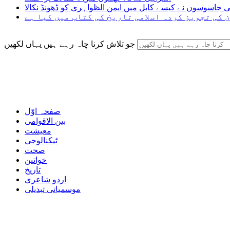
ی جاسوسوں نے کیسے کابل میں ایمن الظواہری کو ڈھونڈ نکالا
 کی تجویز کردہ اسلامی تاریخ کی کتاب میں کیا ہے
جو تلاش کرنا چاہ رہے ہیں یہاں لکھیں
صفحہ اوّل
بین الاقوامی
معیشت
ٹیکنالوجی
صحت
خواتین
تاریخ
اردو شاعری
موسمیاتی تبدیلی