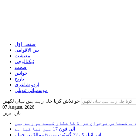
صفحہ اوّل
بین الاقوامی
معیشت
ٹیکنالوجی
صحت
خواتین
تاریخ
اردو شاعری
موسمیاتی تبدیلی
جو تلاش کرنا چاہ رہے ہیں یہاں لکھیں
07 August, 2026
تازہ ترین
 پاکستانی نوجوان فراڈ کا شکار کیسے ہو رہے ہیں
آئی فون 17 میں نیا کیا ہے
اسرائیل کے 72 گھنٹوں میں 6 ممالک پر حملے