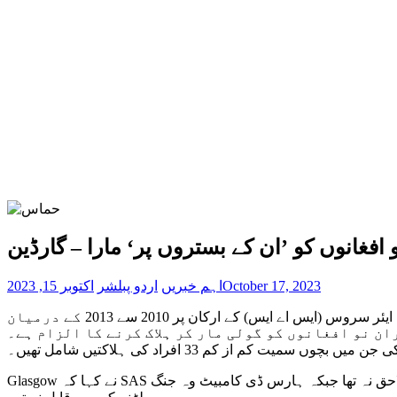
افغانوں کو ’ان کے بستروں پر‘ مارا – گارڈین
October 17, 2023
اہم خبریں
اردو پبلشر
اکتوبر 15, 2023
ہلمند میں برطانیہ کی کارروائیوں کے دوران 80 شہریوں کی ہلاکت کی عوامی انکوائری شروع کر دی گئی ہے۔برطانیہ کی اسپیشل ایئر سروس (ایس اے ایس) کے ارکان پر 2010 سے 2013 کے درمیان
ن نو افغانوں کو گولی مار کر ہلاک کرنے کا الزام ہے۔
از کم 33 افراد کی ہلاکتیں شامل تھیں۔
Glasgow نے کہا کہ SAS نے “لڑائی کی عمر کے افغان مردوں کو ایسے حالات میں پھانسی دینے کی پالیسی اپنائی جہاں انہیں فوری طور پر ان سے کوئی خطرہ لاحق نہ تھا جبکہ ہارس ڈی کامبیٹ وہ جنگ