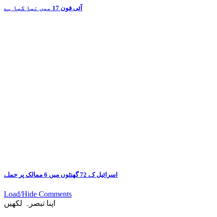
آئی فون 17 میں نیا کیا ہے
اسرائیل کے 72 گھنٹوں میں 6 ممالک پر حملے
Load/Hide Comments
اپنا تبصرہ لکھیں