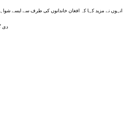
انہوں نے مزید کہا کہ افغان خاندانوں کی طرف سے ایسے شواہد 
دی گار