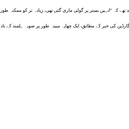
تھے کہ “انہیں بستر پر گولی ماری گئی تھی، زیادہ تر کو ممکنہ طور
ڈین کی خبر کے مطابق، ایک چھاپہ مبینہ طور پر صوبہ ہلمند کے ناد علی ضلع میں 7 فروری 2011 کو ہوا، جب ک