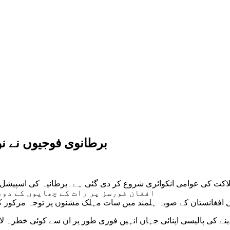
برطانوی فوجیوں نے نو 
افغان فورسز پر رات کے چھاپوں کے دورا
تان کے صوبہ ہلمند میں سات مہلک مشنوں پر توجہ مرکوز کی جن میں بچوں سمیت کم 