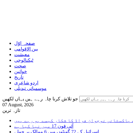
صفحہ اوّل
بین الاقوامی
معیشت
ٹیکنالوجی
صحت
خواتین
تاریخ
اردو شاعری
موسمیاتی تبدیلی
جو تلاش کرنا چاہ رہے ہیں یہاں لکھیں
07 August, 2026
تازہ ترین
 پاکستانی نوجوان فراڈ کا شکار کیسے ہو رہے ہیں
آئی فون 17 میں نیا کیا ہے
اسرائیل کے 72 گھنٹوں میں 6 ممالک پر حملے