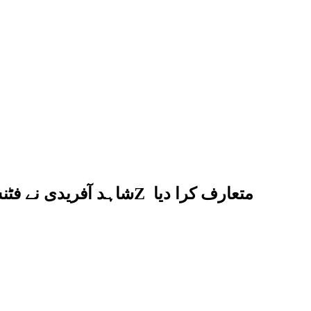
شاہد آفریدی نے فٹنس کے شوقین افراد کے لیے اسپورٹس ڈرنک 10Z متعارف کرا دیا