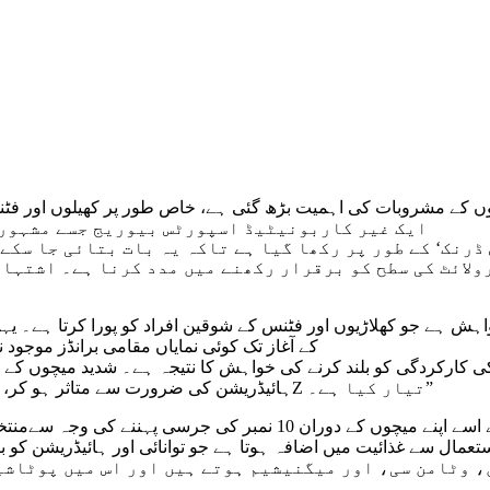
ں کے مشروبات کی اہمیت بڑھ گئی ہے، خاص طور پر کھیلوں اور فٹن
ہونے والا 10Z ایک غیر کاربونیٹیڈ اسپورٹس بیوریج جسے
لائٹ کی سطح کو برقرار رکھنے میں مدد کرنا ہے۔ اشتہار 
جیسے کھیلوں کے مشروبات کی موجودگی کے باوجود، 10Z کے آغاز تک کوئی نمایاں مقامی برانڈ
ہائیڈریشن کی ضرورت سے متاثر ہو کر، ہم نے ساتھی کھلاڑیوں اور شائقین کو اپنی فٹنس کو بڑھانے کے لیے10Z تیار کیا ہے۔”
ائی اجزاء جیسے پروٹین، وٹامن سی، اور میگنیشیم ہوتے ہیں اور اس میں 