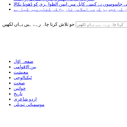
ی جاسوسوں نے کیسے کابل میں ایمن الظواہری کو ڈھونڈ نکالا
 کی تجویز کردہ اسلامی تاریخ کی کتاب میں کیا ہے
جو تلاش کرنا چاہ رہے ہیں یہاں لکھیں
صفحہ اوّل
بین الاقوامی
معیشت
ٹیکنالوجی
صحت
خواتین
تاریخ
اردو شاعری
موسمیاتی تبدیلی