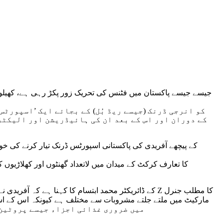
جیسے جیسے پاکستان میں فٹنس کی تحریک زور پکڑ رہی ہے، کھیلو
کے دوران اور اس کے بعد ان کی ہائیڈریشن اور الیکٹرو
ہیں، حریف برانڈز کے برعکس، 10Z میں ضروری غذ