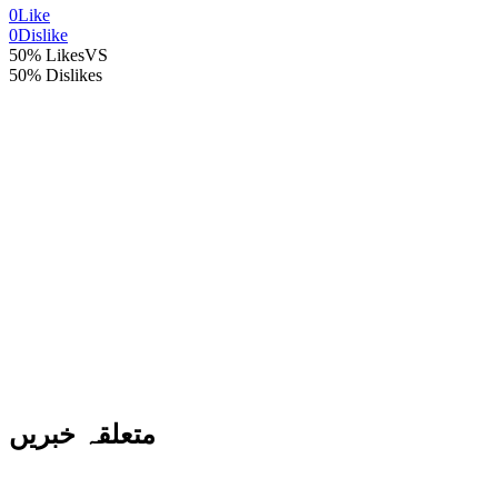
0
Like
0
Dislike
50% Likes
VS
50% Dislikes
متعلقہ خبریں