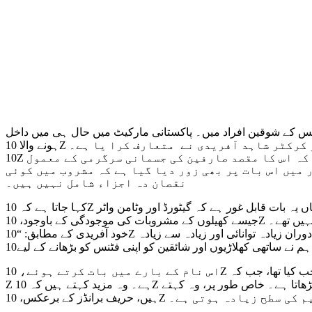
س کے شوقین افراد میں۔ پاکستانی مارکیٹ میں حال ہی میں داخل
 مشہور کرکٹر شاہد آفریدی نے متعارف کرا یا ہے۔
10Z کو انرجی ڈرنک (جیسے ریڈ بُل) کے بجائے ایک ’اسپورٹس ڈرنک‘ کے طور پر رکھا گیا ہے تاکہ یہ بات بتائی جا سکے کہ اس کا مقصد صارفین کی جسمانی سرگرمی کے معمول
میں اس بات پر بھی زور دیا گیا ہے کہ مشروب میں کوئی
نقصان دہ اجزاء شامل نہیں ہیں۔
کہا جاتا ہے کہ 10Z کے پیچھے آفریدی کی پاکستانی اسپورٹس ڈرنک تیار کرنے کی خواہش ہے جو کھلاڑیوں اور فٹنس کے شوقین افراد کو پورا کرتا ہے۔ یہاں یہ بات قابل غور ہے کہ گیٹورڈ اور وٹامن واٹر
ز موجود نہیں تھے۔
خود آفریدی کے مطابق: “10Z کا تعارف کرکٹ کے میدان میں لاتعداد گھنٹوں اور کھلاڑیوں کی کارکردگی کو بلند کرنے کی خواہش کا نتیجہ ہے۔ شدید میچوں کے دوران زیادہ توانائی اور زیادہ سے زیادہ
اس نام کے بارے میں بات کرتے ہوئے، 10Z کے ڈائریکٹر محمد ابتسام کا کہنا ہے کہ آفریدی نے اسے اپنے میچوں کے دوران 10 نمبر کی جرسی پہننے کی وجہ سےمنتخب کیا تھا، جب کہ Z کا مطلب جنرل
Z ہے۔ وہ مزید کہتے ہیں کہ 10Z مارکیٹ میں ملتے جلتے مشروبات سے مختلف ہے کیونکہ اس کے استعمال سے غذائیت میں اضافہ ہوتا ہے جو توانائی اور ہائیڈریشن کو بڑھاتا ہے۔ خاص طور پر، وہ کہتے
پوٹاشیم کی سطح زیادہ ہوتی ہے۔