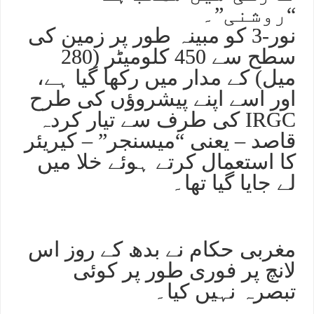
“روشنی”۔
نور-3 کو مبینہ طور پر زمین کی
سطح سے 450 کلومیٹر (280
میل) کے مدار میں رکھا گیا ہے،
اور اسے اپنے پیشروؤں کی طرح
IRGC کی طرف سے تیار کردہ
قاصد – یعنی “میسنجر” – کیریئر
کا استعمال کرتے ہوئے خلا میں
لے جایا گیا تھا۔
مغربی حکام نے بدھ کے روز اس
لانچ پر فوری طور پر کوئی
تبصرہ نہیں کیا۔