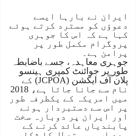
ایران نے بارہا ایسے
دعوؤں کو مسترد کرتے ہوئے
کہا ہے کہ اس کا جوہری
پروگرام مکمل طور پر
پرامن ہے۔
جوہری معاہدہ، جسے باضابطہ
طور پر جوائنٹ کمپری ہینسو
پلان آف ایکشن (JCPOA) کے
نام سے جانا جاتا ہے، 2018
میں امریکہ کے یکطرفہ طور
پر اس سے دستبردار ہونے
اور ایران پر دوبارہ سخت
پابندیاں عائد کرنے کے
بعد اب بھی تعطل کا شکار