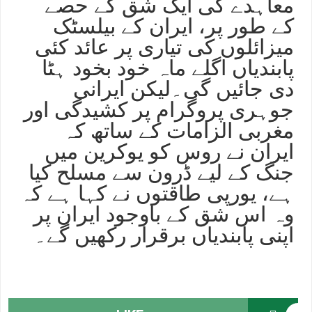
معاہدے کی ایک شق کے حصے
کے طور پر، ایران کے بیلسٹک
میزائلوں کی تیاری پر عائد کئی
پابندیاں اگلے ماہ خود بخود ہٹا
دی جائیں گی۔لیکن ایرانی
جوہری پروگرام پر کشیدگی اور
مغربی الزامات کے ساتھ کہ
ایران نے روس کو یوکرین میں
جنگ کے لیے ڈرون سے مسلح کیا
ہے، یورپی طاقتوں نے کہا ہے کہ
وہ اس شق کے باوجود ایران پر
اپنی پابندیاں برقرار رکھیں گے۔