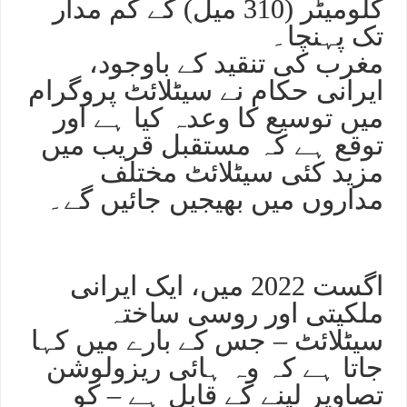
کلومیٹر (310 میل) کے کم مدار
تک پہنچا۔
مغرب کی تنقید کے باوجود،
ایرانی حکام نے سیٹلائٹ پروگرام
میں توسیع کا وعدہ کیا ہے اور
توقع ہے کہ مستقبل قریب میں
مزید کئی سیٹلائٹ مختلف
مداروں میں بھیجیں جائیں گے۔
اگست 2022 میں، ایک ایرانی
ملکیتی اور روسی ساختہ
سیٹلائٹ – جس کے بارے میں کہا
جاتا ہے کہ وہ ہائی ریزولوشن
تصاویر لینے کے قابل ہے – کو