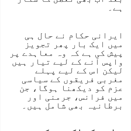
ہے۔
ایرانی حکام نے حال ہی
میں ایک بار پھر تجویز
پیش کی ہے کہ وہ معاہدے پر
واپس آنے کے لیے تیار ہیں
لیکن اس کے لیے پہلے
مغربی فریقوں کے سیاسی
عزم کو دیکھنا ہوگا، جن
میں فرانس، جرمنی اور
برطانیہ بھی شامل ہیں۔