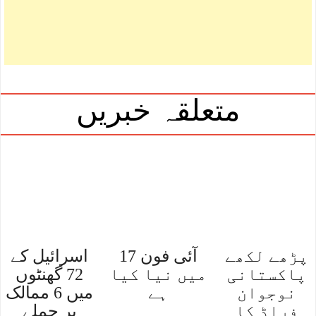
متعلقہ خبریں
پڑھے لکھے
آئی فون 17
اسرائیل کے
پاکستانی
میں نیا کیا
72 گھنٹوں
نوجوان
ہے
میں 6 ممالک
فراڈ کا
پر حملے