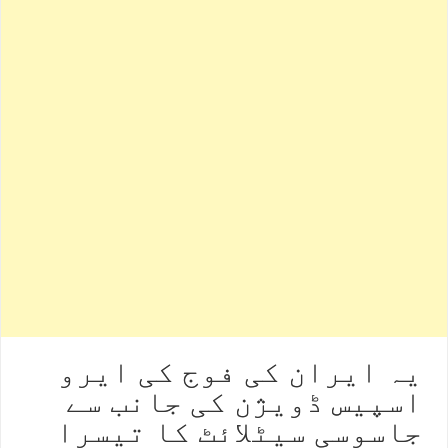
یہ ایران کی فوج کی ایرو
اسپیس ڈویژن کی جانب سے
جاسوسی سیٹلائٹ کا تیسرا