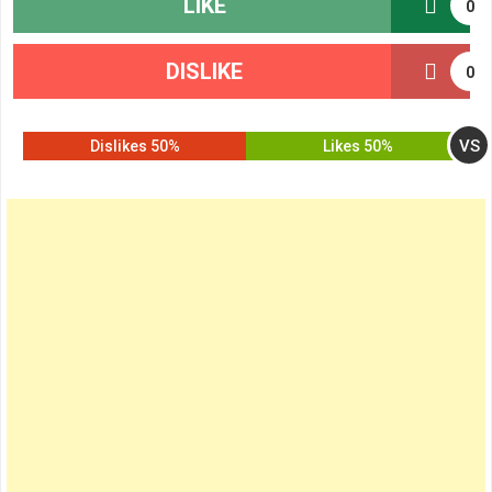
LIKE
0
DISLIKE
0
VS
50% Dislikes
50% Likes