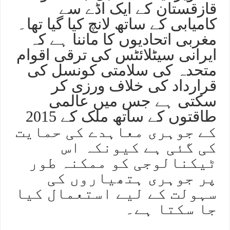
قازقستان کے ایک اڈے سے
کامیابی کے ساتھ لانچ کیا گیا تھا۔
مغربی اتحادیوں کا ماننا ہے کہ
ایرانی سیٹلائٹس کی ترقی اقوام
متحدہ کی سلامتی کونسل کی
قرارداد کی خلاف ورزی کر
سکتی ہے جس میں عالمی
طاقتوں کے ساتھ ملک کے 2015
کے جوہری معاہدے کی حمایت
کی گئی ہے کیونکہ اس
ٹیکنالوجی کو ممکنہ طور
پر جوہری ہتھیاروں کی
سہولت کے لیے استعمال کیا
جا سکتا ہے۔