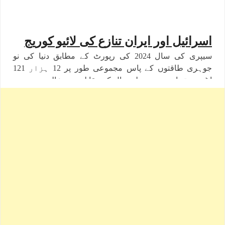
اسرائیل اور ایران تنازع کی لائیو کوریج
سیپری کی سال 2024 کی رپورٹ کے مطابق دنیا کی نو
جوہری طاقتوں کے پاس مجموعی طور پر 12 ہزار 121
ایٹمی ہتھیار ہیں۔ پچھلے سال کے مقابلے میں عالمی جوہری
ہتھیاروں کی تعداد میں تقریبا 390 وار ہیذز کی کمی آئی
ہے۔