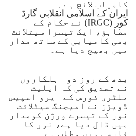
کامیاب لانچ ہے۔
ایران کے اسلامی انقلابی گارڈ
کور (IRGC) نے حکام کے
مطابق، ایک تیسرا سیٹلائٹ
بھی کامیابی کے ساتھ مدار
میں بھیج دیا ہے۔
بدھ کے روز دو اہلکاروں
نے تصدیق کی کہ ایلیٹ
ملٹری فورس کے ایرو اسپیس
ڈویژن نے امیجنگ سیٹلائٹ
نور کے تیسرے ورژن کومدار
میں ڈال دیا ہے، نور کا
فارسی میں مطلب ہے