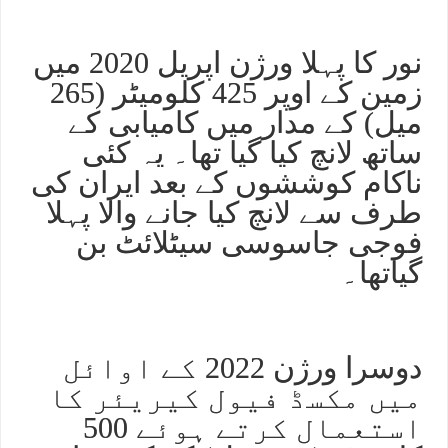
نور کا پہلا ورژن اپریل 2020 میں
زمین کے اوپر 425 کلومیٹر (265
میل) کے مدار میں کامیابی کے
ساتھ لانچ کیا گیا تھا۔ یہ کئی
ناکام کوششوں کے بعد ایران کی
طرف سے لانچ کیا جانے والا پہلا
فوجی جاسوسی سیٹلائٹ بن
گیاتھا۔
دوسرا ورژن 2022 کے اوائل
میں مکسڈ فیول کیریئر کا
استعمال کرتے ہوئے 500