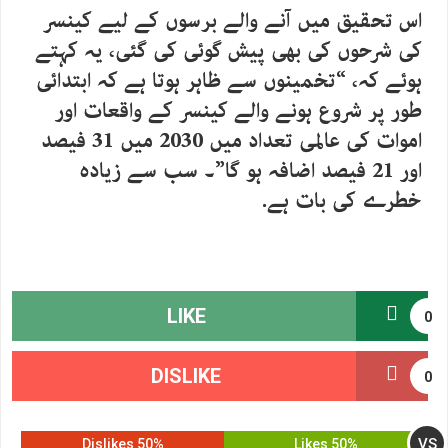
اس تحقیق میں آنے والے برسوں کے لیے کینسر
کی شرحوں کی بھی پیش گوئی کی گئی، یہ کہتے
ہوئے کہ، “تخمینوں سے ظاہر ہوتا ہے کہ ابتدائی
طور پر شروع ہونے والے کینسر کے واقعات اور
اموات کی عالمی تعداد میں 2030 میں 31 فیصد
اور 21 فیصد اضافہ ہو گا”۔ سب سے زیادہ
خطرے کی بات ہے.
LIKE
0
DISLIKE
0
VS
50% Dislikes
50% Likes