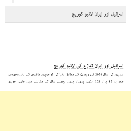
اسرائیل اور ایران لائیو کوریج
اسرائیل اور ایران تنازع کی لائیو کوریج
سیپری کی سال 2024 کی رپورٹ کے مطابق دنیا کی نو جوہری طاقتوں کے پاس مجموعی
طور پر 12 ہزار 121 ایٹمی ہتھیار ہیں۔ پچھلے سال کے مقابلے میں عالمی جوہری
ہتھیاروں کی تعداد میں تقریبا 390 وار ہیذز کی کمی آئی ہے۔