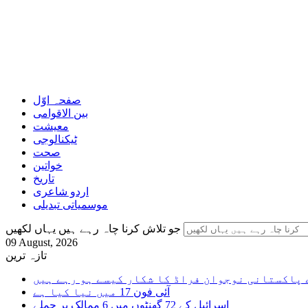
صفحہ اوّل
بین الاقوامی
معیشت
ٹیکنالوجی
صحت
خواتین
تاریخ
اردو شاعری
موسمیاتی تبدیلی
جو تلاش کرنا چاہ رہے ہیں یہاں لکھیں
09 August, 2026
تازہ ترین
 پاکستانی نوجوان فراڈ کا شکار کیسے ہو رہے ہیں
آئی فون 17 میں نیا کیا ہے
اسرائیل کے 72 گھنٹوں میں 6 ممالک پر حملے