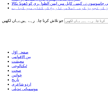
ی جاسوسوں نے کیسے کابل میں ایمن الظواہری کو ڈھونڈ نکالا
 کی تجویز کردہ اسلامی تاریخ کی کتاب میں کیا ہے
جو تلاش کرنا چاہ رہے ہیں یہاں لکھیں
صفحہ اوّل
بین الاقوامی
معیشت
ٹیکنالوجی
صحت
خواتین
تاریخ
اردو شاعری
موسمیاتی تبدیلی