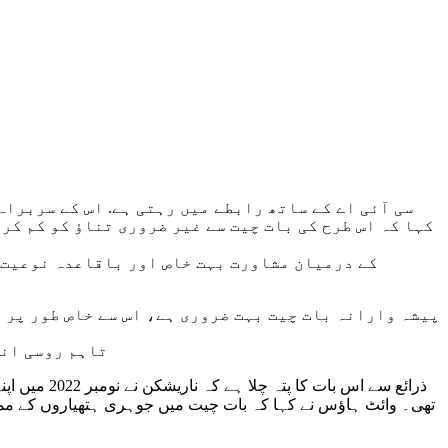
کہا کہ اس طرح کی بات چیت سے غیر ضروری تناؤ کو کم کر
پیشہ وارانہ بات چیت بہت ضروری ہے، اس سے خاص طور پر 
تاہم روسی انٹ
ذرائع سے ا
تھی۔ وائٹ ہاؤس نے کہا کہ بات چیت میں جوہری ہتھیاروں کے ممک