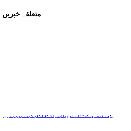
متعلقہ خبریں
پڑھے لکھے پاکستانی نوجوان فراڈ کا شکار کیسے ہو رہے ہیں