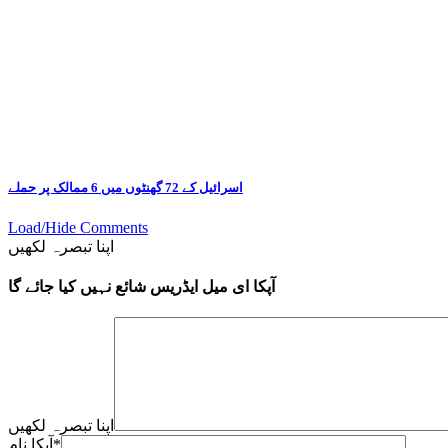
اسرائیل کے 72 گھنٹوں میں 6 ممالک پر حملے
Load/Hide Comments
اپنا تبصرہ لکھیں
آپکا ای میل ایڈریس شائع نہیں کیا جائے گا
اپنا تبصرہ لکھیں
*
آپکا نام