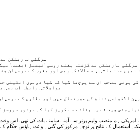
سرگئی ناریشکن نے 
نے میں مدد ملتی ہے. حالانکہ روس اور مغرب کے درمیان ج
مواصلاتی رابطہ اب بھی م
بین الاقوامی تناؤ کی صورتحال میں اور ملکوں کے درمیان
یلیجنس چیف نے یہ بتانے سے گریز کیا کہ دونوں سروسز ک
س بات کا پتہ چلا ہے کہ ناریشکن نے نومبر 2022 میں اپنے امریکی ہم منصب ولیم برنز سے آمنے 
نہ استعمال کے نتائج پر توجہ مرکوز کی گئی۔ وائٹ ہاؤس حکام کے