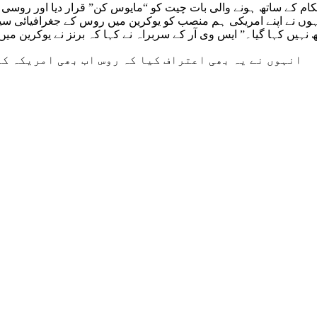
م کے ساتھ ہونے والی بات چیت کو “مایوس کن” قرار دیا اور روسی انٹ
یں کہا گیا۔” ایس وی آر کے سربراہ نے کہا کہ برنز نے یوکرین می
انہوں نے یہ بھی اعتراف کیا کہ روس اب بھی امریکہ ک