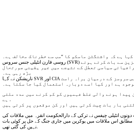
کہا ہے کہ واشنگٹن ماسکو کا “سب سے خطرناک مخالف ہے۔
روسی فارن انٹیلی جنس سروس (SVR) سی آئی اے کے ساتھ رابطے میں رہتی ہے. اس کے سربراہ سرگئی ناریشکن نے گزشتہ ہفتے روسی ‘نیشنل ڈیفنس’ میگزین سے بات کرتے ہوئے
غرافیائی سیاسی تعطل کے نتیجے میں غیر یقینی صورتحال
بڑھ رہی ہے۔
ناریشکن نے کہا SVR اور CIA کے درمیان مشاورت بہت خاص اور باقاعدہ نوعیت کی ہوتی ہے.جب ان سے پوچھا گیا کہ کیا دونوں انٹیلی جنس سروسز کے درمیان براہ راست
وجود ہے اور کیا اسے دوبارہ استعمال کیا جا سکتا ہے۔
 پیدا ہونے والی غلط فہمیوں کو کم کرنے میں مدد ملتی
ہے .
تنی بار بات چیت کرتی ہیں اور کن موقعوں پر کرتی ہیں
سامنے بات کی تھی، اس وقت دونوں انٹیلی چیفس نے ترکی کے دارالحکومت انقرہ میں ملاقات کی
 مطابق اس ملاقات میں یوکرین میں جاری جنگ کے حل پر کوئی بات
نہیں کی گئی تھی.