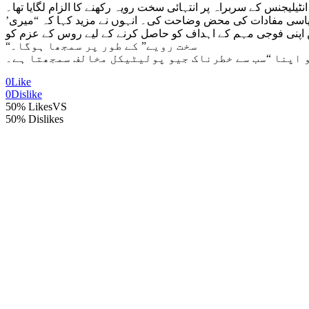
یلیجنس کے سربراہ پر انتہائی سخت رویہ رکھنے کا الزام لگایا تھا۔
’نیشنل ڈیفنس‘ میگزین کو انٹرویو دیتے ہوئے ناریشکن نے کہا کہ انہوں نے اپنے امریکی ہم منصب کو یوکرین میں روس کے جغرافیائی سیاسی مفادات کی محض وضاحت کی۔ انہوں نے مزید کہا کہ “میری
ں اپنی فوجی مہم کے اہداف کو حاصل کرنے کے لیے روس کے عزم کو
“سخت رویے” کے طور پر سمجھا ہوگا۔
و اپنا “سب سے خطرناک جیو پولیٹیکل مخالف سمجھتا ہے۔
0
Like
0
Dislike
50% Likes
VS
50% Dislikes