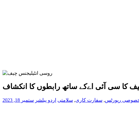
ف کا سی آئی اےکے ساتھ رابطوں کا انکشاف
صوصی رپورٹس
,
سفارت کاری
,
سلامتی
اردو پبلشر
ستمبر 18, 2023