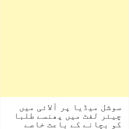
سوشل میڈیا پر آلائی میں
چیئر لفٹ میں پھنسے طلبا
کو بچانے کے باعث خاصے