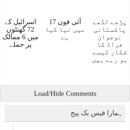
پڑھے لکھے
آئی فون 17
اسرائیل کے
پاکستانی
میں نیا کیا
72 گھنٹوں
نوجوان
ہے
میں 6 ممالک
فراڈ کا
پر حملے
شکار کیسے
ہو رہے ہیں
Load/Hide Comments
ہمارا فیس بک پیج