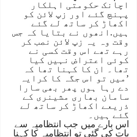
اچانک حکومتی اہلکار
پہنچ گئے اور زپ لائن کو
اکھاڑ کر ساتھ لے گئے
ہیں.انھوں نے بتایا کہ جس
وقت وہ یہ زپ لائن نصب کر
رہے تھے اس وقت کسی نے
کوئی اعتراض نہیں کیا
تھا۔ ان کا کہنا تھا کہ
’میں تو اس جگہ کا کرایہ
دے رہا ہوں پھر بھی سارا
سامان بھاری مشینری کے
ذریعے اکھاڑ کر ساتھ لے
گئے ہیں۔
اس بارے میں جب انتظامیہ سے
بات کی گئی تو انتظامیہ کا کہنا