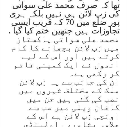
تھا کہ صرف محمد علی سواتی
کی زپ لائن ہی نہیں بلکہ ہری
پور ضلع میں 70 کے قریب ایسی
تجاوزات ہیں جنھیں ختم کیا گیا .
محمد علی سواتی پاکستان
میں زپ لائن بچھانے کا کام
کرتے ہیں اور اس کے لیے
انھوں نے ایک کمپنی قائم
کر رکھی ہے۔
ان کی جانب سے یہ زپ لائن
ملک کے مختلف شہروں میں
نصب کی گئی ہیں جن میں
کاغان ویلی میں سب سے
اونچی زپ لائن ہے اس کے
علاوہ پشاور، راولپنڈی