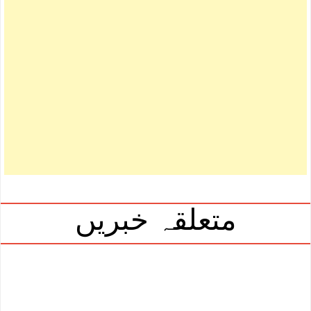
متعلقہ خبریں