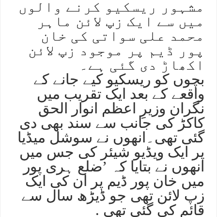
مشہور ریسکیو کرنے والوں
میں سے ایک زپ لائن ماہر
محمد علی سواتی کی خان
پور ڈیم پر موجود زپ لائن
اکھاڑ دی گئی ہے۔
بچوں کو ریسکیو کیے جانے کے
واقعے کے بعد ایک تقریب میں
نگران وزیرِ اعظم انوار الحق
کاکڑ کی جانب سے سند بھی دی
گئی تھی۔انھوں نے سوشل میڈیا
پر ایک ویڈیو شیئر کی جس میں
انھوں نے بتایا کہ ’ضلع ہری پور
میں خان پور ڈیم پر ان کی ایک
زپ لائن تھی جو ڈیڑھ سال سے
قائم کی گئی تھی .