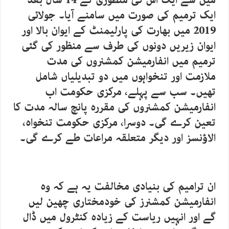
میں سے ایک اس کی منظوری کے 14 سال بعد
ایک ترمیم کی صورت میں سامنے آیا۔ جولائی
2019 میں بھارت کی پارلیمنٹ کے ایوان بالا اور
ایوان زیریں دونوں کی طرف سے منظور کی گئی
ترمیم میں انفارمیشن کمشنروں کی مدت
ملازمت اور تنخواہوں میں دو تبدیلیاں شامل
تھیں۔ سب سے پہلے، مرکزی حکومت اب
انفارمیشن کمشنروں کی مقررہ پانچ سالہ مدت کا
تعین کرے گی۔ دوسرا، مرکزی حکومت تنخواہ،
الاؤنسز اور دیگر متعلقہ مراعات طے کرے گی۔
ان ترامیم کی بنیادی مخالفت یہ ہے کہ وہ
انفارمیشن کمشنرز کی خودمختاری چھین لیں
گے اور انہیں ریاست کے زیادہ کنٹرول میں ڈال