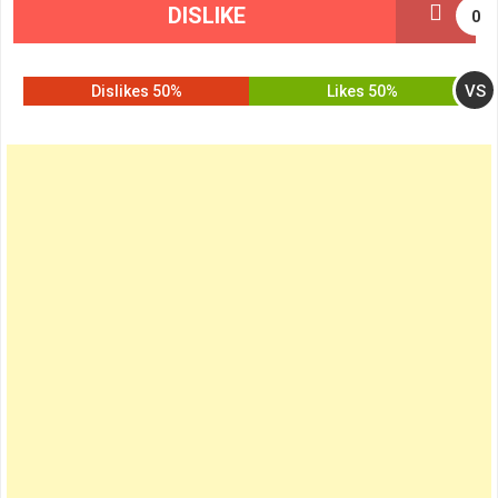
DISLIKE
0
VS
50% Dislikes
50% Likes