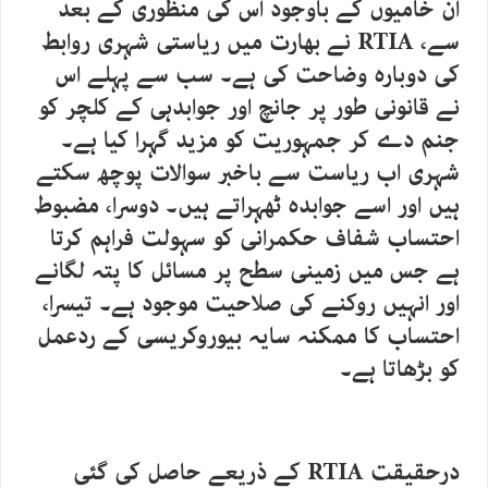
ان خامیوں کے باوجود اس کی منظوری کے بعد
سے، RTIA نے بھارت میں ریاستی شہری روابط
کی دوبارہ وضاحت کی ہے۔ سب سے پہلے اس
نے قانونی طور پر جانچ اور جوابدہی کے کلچر کو
جنم دے کر جمہوریت کو مزید گہرا کیا ہے۔
شہری اب ریاست سے باخبر سوالات پوچھ سکتے
ہیں اور اسے جوابدہ ٹھہراتے ہیں۔ دوسرا، مضبوط
احتساب شفاف حکمرانی کو سہولت فراہم کرتا
ہے جس میں زمینی سطح پر مسائل کا پتہ لگانے
اور انہیں روکنے کی صلاحیت موجود ہے۔ تیسرا،
احتساب کا ممکنہ سایہ بیوروکریسی کے ردعمل
کو بڑھاتا ہے۔
درحقیقت RTIA کے ذریعے حاصل کی گئی