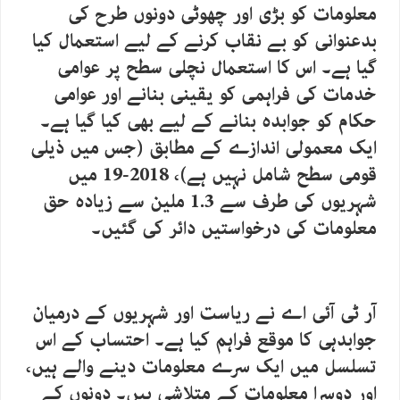
معلومات کو بڑی اور چھوٹی دونوں طرح کی
بدعنوانی کو بے نقاب کرنے کے لیے استعمال کیا
گیا ہے۔ اس کا استعمال نچلی سطح پر عوامی
خدمات کی فراہمی کو یقینی بنانے اور عوامی
حکام کو جوابدہ بنانے کے لیے بھی کیا گیا ہے۔
ایک معمولی اندازے کے مطابق (جس میں ذیلی
قومی سطح شامل نہیں ہے)، 2018-19 میں
شہریوں کی طرف سے 1.3 ملین سے زیادہ حق
معلومات کی درخواستیں دائر کی گئیں۔
آر ٹی آئی اے نے ریاست اور شہریوں کے درمیان
جوابدہی کا موقع فراہم کیا ہے۔ احتساب کے اس
تسلسل میں ایک سرے معلومات دینے والے ہیں،
اور دوسرا معلومات کے متلاشی ہیں۔ دونوں کے