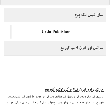
ہمارا فیس بک پیج
Urdu Publisher
اسرائیل اور ایران لائیو کوریج
اسرائیل اور ایران تنازع کی لائیو کوریج
سیپری کی سال 2024 کی رپورٹ کے مطابق دنیا کی نو جوہری طاقتوں کے پاس مجموعی
طور پر 12 ہزار 121 ایٹمی ہتھیار ہیں۔ پچھلے سال کے مقابلے میں عالمی جوہری
ہتھیاروں کی تعداد میں تقریبا 390 وار ہیذز کی کمی آئی ہے۔