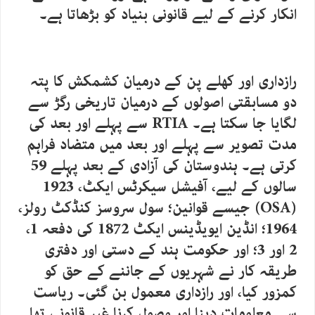
انکار کرنے کے لیے قانونی بنیاد کو بڑھاتا ہے۔
رازداری اور کھلے پن کے درمیان کشمکش کا پتہ
دو مسابقتی اصولوں کے درمیان تاریخی رگڑ سے
لگایا جا سکتا ہے۔ RTIA سے پہلے اور بعد کی
مدت تصویر سے پہلے اور بعد میں متضاد فراہم
کرتی ہے۔ ہندوستان کی آزادی کے بعد پہلے 59
سالوں کے لیے، آفیشل سیکرٹس ایکٹ، 1923
(OSA) جیسے قوانین؛ سول سروسز کنڈکٹ رولز،
1964؛ انڈین ایویڈینس ایکٹ 1872 کی دفعہ 1،
2 اور 3؛ اور حکومت ہند کے دستی اور دفتری
طریقہ کار نے شہریوں کے جاننے کے حق کو
کمزور کیا، اور رازداری معمول بن گئی۔ ریاست
سے معلومات دینا اور وصول کرنا غیر قانونی تھا۔