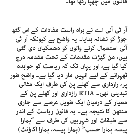
فائلوں میں چھپا رکھا تھا۔
آر ٹی آئی اے نے براہ راست مفادات کے اس گٹھ
جوڑ کو نشانہ بنایا۔ یہ واضح ہے کیونکہ آر ٹی
آئی استعمال کرنے والوں کو دھمکیاں دی گئی
ہیں، من گھڑت مقدمات کے تحت مقدمہ درج
کیا گیا ہے، اور یہاں تک کہ ریاست کو جوابدہ
ٹھہرانے کے لیے انہیں مار دیا گیا ہے۔ واضح طور
پر، رازداری سے کھلے پن کی طرف ایک مثالی
تبدیلی تھی۔ RTIA رازداری اور کھلے پن کے
معیار کے درمیان ایک طویل عرصے سے جاری
منتھن کا نتیجہ ہے۔ یہ قانون ریاست کے اندر
سے طبقات اور شہریوں کی طرف سے “ہمارا
پیسہ ہمارا حسب” (ہمارا پیسہ، ہمارا اکاؤنٹ)