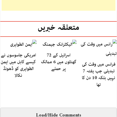
متعلقہ خبریں
اسرائیل کے 72
امریکی جاسوسوں نے
گھنٹوں میں 6 ممالک
کیسے کابل میں ایمن
فرانس میں وقت کی
پر حملے
الظواہری کو ڈھونڈ
تبدیلی جب ہفتہ 7
نکالا
نہیں بلکہ 10 دن کا
تھا
Load/Hide Comments