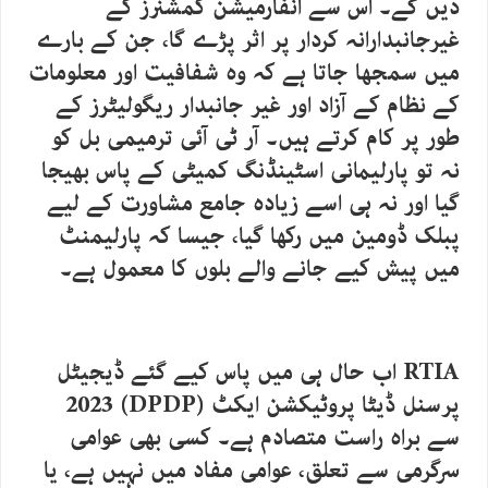
دیں گے۔ اس سے انفارمیشن کمشنرز کے
غیرجانبدارانہ کردار پر اثر پڑے گا، جن کے بارے
میں سمجھا جاتا ہے کہ وہ شفافیت اور معلومات
کے نظام کے آزاد اور غیر جانبدار ریگولیٹرز کے
طور پر کام کرتے ہیں۔ آر ٹی آئی ترمیمی بل کو
نہ تو پارلیمانی اسٹینڈنگ کمیٹی کے پاس بھیجا
گیا اور نہ ہی اسے زیادہ جامع مشاورت کے لیے
پبلک ڈومین میں رکھا گیا، جیسا کہ پارلیمنٹ
میں پیش کیے جانے والے بلوں کا معمول ہے۔
RTIA اب حال ہی میں پاس کیے گئے ڈیجیٹل
پرسنل ڈیٹا پروٹیکشن ایکٹ (DPDP) 2023
سے براہ راست متصادم ہے۔ کسی بھی عوامی
سرگرمی سے تعلق، عوامی مفاد میں نہیں ہے، یا