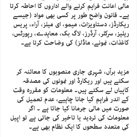
مالی اعانت فراہم کرنے والے اداروں کا احاطہ کرتا
ہے۔ قانون واضح طور پر کسی بھی مواد (جیسے
ریکارڈز، دستاویزات، میمو، ای میلز، آراء، پریس
ریلیز، سرکلر، آرڈرز، لاگ بک، معاہدے، رپورٹس،
کاغذات، نمونے، ماڈلز) کی وضاحت کرتا ہے۔
مزید برآں، شہری جاری منصوبوں کا معائنہ کر
سکتے ہیں اور ریکارڈ اور نمونوں کی مصدقہ
کاپیاں لے سکتے ہیں۔ معلومات کو مقررہ وقت
کے اندر فراہم کیا جانا چاہیے، عدم تعمیل کی
صورت میں مالی جرمانا کیا جاتا ہے ۔ اگر
معلومات کی تردید یا تاخیر کی جاتی ہے تو اپیل
کی متعدد سطحوں کا ایک نظام بھی ہے۔