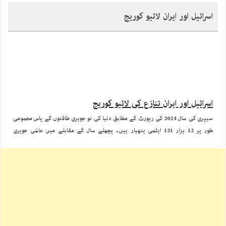
اسرائیل اور ایران لائیو کوریج
اسرائیل اور ایران تنازع کی لائیو کوریج
سیپری کی سال 2024 کی رپورٹ کے مطابق دنیا کی نو جوہری طاقتوں کے پاس مجموعی
طور پر 12 ہزار 121 ایٹمی ہتھیار ہیں۔ پچھلے سال کے مقابلے میں عالمی جوہری
ہتھیاروں کی تعداد میں تقریبا 390 وار ہیذز کی کمی آئی ہے۔