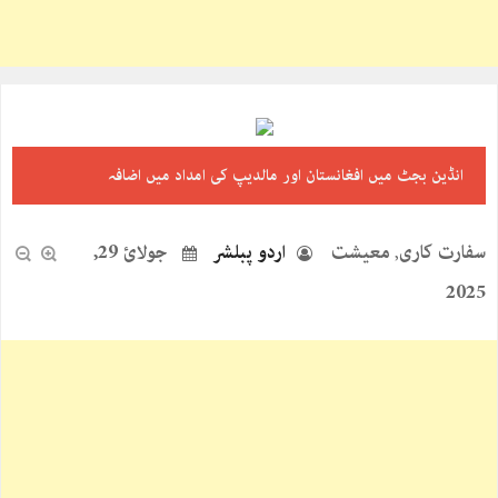
انڈین بجٹ میں افغانستان اور مالدیپ کی امداد میں اضافہ
سفارت کاری
معیشت
اردو پبلشر
جولائ 29,
,
2025