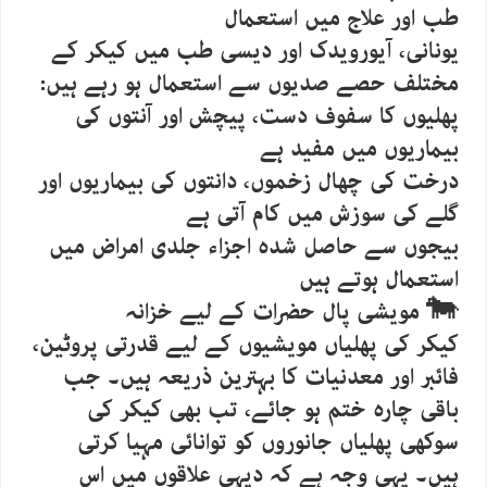
طب اور علاج میں استعمال
یونانی، آیورویدک اور دیسی طب میں کیکر کے
مختلف حصے صدیوں سے استعمال ہو رہے ہیں:
پھلیوں کا سفوف دست، پیچش اور آنتوں کی
بیماریوں میں مفید ہے
درخت کی چھال زخموں، دانتوں کی بیماریوں اور
گلے کی سوزش میں کام آتی ہے
بیجوں سے حاصل شدہ اجزاء جلدی امراض میں
استعمال ہوتے ہیں
🐄 مویشی پال حضرات کے لیے خزانہ
کیکر کی پھلیاں مویشیوں کے لیے قدرتی پروٹین،
فائبر اور معدنیات کا بہترین ذریعہ ہیں۔ جب
باقی چارہ ختم ہو جائے، تب بھی کیکر کی
سوکھی پھلیاں جانوروں کو توانائی مہیا کرتی
ہیں۔ یہی وجہ ہے کہ دیہی علاقوں میں اس