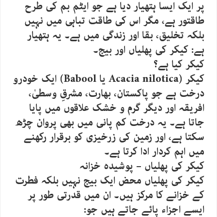
پر ایک ایسا ہتھیار دیا ہے جو ایٹم بم کی طرح
طاقتور ہے، مگر اس کی طاقت تباہی میں نہیں
بلکہ تخلیق، بقا اور زندگی میں ہے۔ یہ ہتھیار
ہے: کیکر کی پھلیاں اور بیج۔
کیکر کیا ہے؟
کیکر (Acacia nilotica یا Babool) ایک خودرو
درخت ہے جو پاکستان، بھارت، مشرقِ وسطیٰ،
افریقہ اور دیگر گرم و خشک علاقوں میں پایا
جاتا ہے۔ یہ درخت کم پانی میں بھی پروان چڑھ
سکتا ہے، اور زمین کی زرخیزی کو برقرار رکھنے
میں اہم کردار ادا کرتا ہے۔
کیکر کی پھلیاں – پوشیدہ خزانہ
کیکر کی پھلیاں محض ایک بیج نہیں بلکہ فطرت
کے خزانے کا مرکز ہیں۔ ان میں قدرتی طور پر
ایسے اجزاء پائے جاتے ہیں جو: