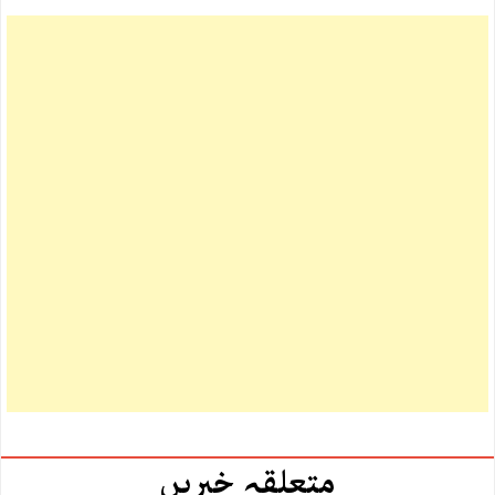
متعلقہ خبریں