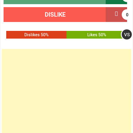
DISLIKE
0
VS
50% Dislikes
50% Likes