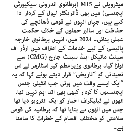
میٹرویلی نے MI5 (برطانوی اندرونی سیکیورٹی
ایجنسی) میں بھی ڈائریکٹر لیول کے کردار ادا
کیے ہیں، جہاں انہوں نے قومی ڈھانچے کی
حفاظت اور سائبر حملوں کے خلاف حکمت
عملی بنائی۔ 2024 میں، انہیں برطانوی خارجہ
پالیسی کے لیے خدمات کے اعتراف میں آرڈر آف
سینٹ مائیکل اینڈ سینٹ جارج (CMG) سے
نوازا گیا۔ برطانوی وزیراعظم کیر اسٹارمر نے اس
تعیناتی کو “تاریخی” قرار دیتے ہوئے کہا کہ یہ
“ایک ایسے وقت میں ہوئی جب انٹیلی جنس
ایجنسیوں کا کردار کبھی بھی اتنا اہم نہیں تھا.
انھوں نے ٹیلیگراف اخبار کو ایک انٹرویو دیا تھا
جس میں انھوں نے بتایا تھا کہ برطانیہ کی قومی
سلامتی کو مختلف اقسام کے خطرات کا سامنا
ہے۔