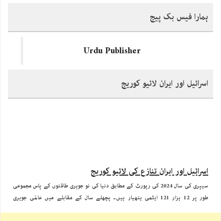
ہمارا فیس بک پیج
Urdu Publisher
اسرائیل اور ایران لائیو کوریج
اسرائیل اور ایران تنازع کی لائیو کوریج
سیپری کی سال 2024 کی رپورٹ کے مطابق دنیا کی نو جوہری طاقتوں کے پاس مجموعی
طور پر 12 ہزار 121 ایٹمی ہتھیار ہیں۔ پچھلے سال کے مقابلے میں عالمی جوہری
ہتھیاروں کی تعداد میں تقریبا 390 وار ہیذز کی کمی آئی ہے۔