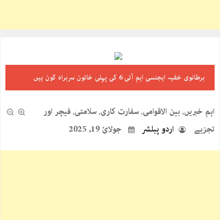
برطانوی خفیہ ایجنسی ایم آئی 6 کی پہلی خاتون سربراہ کون ہیں
اہم خبریں
بین الاقوامی
سفارت کاری
سلامتی
فیچر اور
,
,
,
,
تجزیے
اردو پبلشر
جولائ 19, 2025