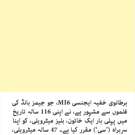
برطانوی خفیہ ایجنسی MI6، جو جیمز بانڈ کی
فلموں سے مشہور ہے، نے اپنی 116 سالہ تاریخ
میں پہلی بار ایک خاتون، بلیز میٹرویلی، کو اپنا
سربراہ (’سی‘) مقرر کیا ہے۔ 47 سالہ میٹرویلی،