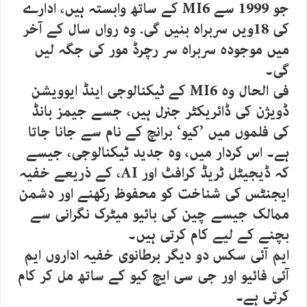
جو 1999 سے MI6 کے ساتھ وابستہ ہیں، ادارے
کی 18ویں سربراہ بنیں گی. وہ رواں سال کے آخر
میں موجودہ سربراہ سر رچرڈ مور کی جگہ لیں
گی۔
فی الحال وہ MI6 کے ٹیکنالوجی اینڈ ایوویشن
ڈویژن کی ڈائریکٹر جنرل ہیں، جسے جیمز بانڈ
کی فلموں میں ’کیو‘ برانچ کے نام سے جانا جاتا
ہے۔ اس کردار میں، وہ جدید ٹیکنالوجی، جیسے
کہ ڈیجیٹل ٹریڈ کرافٹ اور AI، کے ذریعے خفیہ
ایجنٹس کی شناخت کو محفوظ رکھنے اور دشمن
ممالک جیسے چین کی بائیو میٹرک نگرانی سے
بچنے کے لیے کام کرتی ہیں۔
ایم آئی سکس دو دیگر برطانوی خفیہ اداروں ایم
آئی فائیو اور جی سی ایچ کیو کے ساتھ مل کر کام
کرتی ہے۔