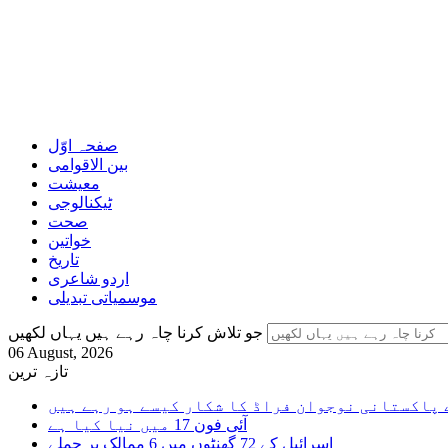
صفحہ اوّل
بین الاقوامی
معیشت
ٹیکنالوجی
صحت
خواتین
تاریخ
اردو شاعری
موسمیاتی تبدیلی
جو تلاش کرنا چاہ رہے ہیں یہاں لکھیں
06 August, 2026
تازہ ترین
 پاکستانی نوجوان فراڈ کا شکار کیسے ہو رہے ہیں
آئی فون 17 میں نیا کیا ہے
اسرائیل کے 72 گھنٹوں میں 6 ممالک پر حملے