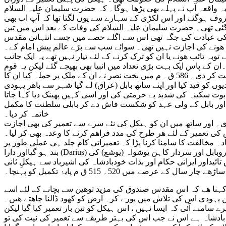
واقعہ آپ نے پہلے بھی پڑھا ہوگا۔ کہ حضرت سلیمان علیہ السلام
وف ہوگئے اور اس لکڑی کے سہارے سے یوں لگتا تھا کہ آپ اب بھی
گئی تھی۔ حضرت سلیمان علیہ السلام کی وفات کے بعد اس میں تین
ان کی عبادت کی جگہ تھی اس سے اگلے حصے میں جسے انتہائی مقدس
ل ھونے کی اجازت نہیں تھی۔ سوائے سب سے بڑے عالم پیش امام کے۔
بہ تائب ھونے یا ان کو ترک کرنے کے لئے تیار نہیں تھے یہ ایک جانب
کے پاس ایک بہت بڑی تعداد میں انبیا بھی بھیجے گئے لیکن یہ قوم
سدھرنے کو تیار نہ تھی حتی کہ ان کی شکلیں تبدیل کرکے بندر اور سؤر تک بنائی گئیں لیکن یہ گناھوں سے باز نہ آئے تب اللہ نے ان پر لعنت کر دی۔ 586 ق۔ م میں بخت نصر نے ان کے ملک پر حملہ کیا ان کا
یوں کو قید کیا اور اپنے ساتھ بابل (عراق) لے گیا شہر سے باھر یہودی
۔ دوسری طرف بخت نصر نے تابوت سکینہ کی شدید بے حرمتی کی اور اسی کہیں پھینک دیا کہا جاتا
نے بابل ( عراق) پر حملہ کر دیا اور بابل کے ولی عہد کو شکست فاش دے کر بابلی سلطنت کا مکمل
خاتمہ کر دیا۔
دی۔ اور ساتھ میں ان کو ہیکل کی نئے سرے سے تعمیر کی بھی اجازت
کی تعمیر کے لئے ھر طرح کی مدد فراھم کرنے کا وعدہ بھی کر لیا۔
 کی اتنی زیادہ مخالفت کا سامنا کرنا پڑا کہ تعمیراتی کام جلد ہی عملی طور پر
بند ہو گیااور دارا (Darius) اوّل کے دورِ حکومت تک مداخلت ہی کا شکار رہا۔ اُس کی حکمرانی کے دوسرے سال میں حضرت زکریا علیہ السلام نے وہاں کے گورنر زروبابل اور سردار کاہن یوشواہ (یوشع) کی
یداور ایرانی حکام اور بذات خودبادشاہ کی اشیرباد سے ہیکلِ ثانی
ے عرصے میں 520۔ 515 ق م پایۂ تکمیل کو پہنچا۔
 کہنا ھے کہ اس مقدس صندوق کی مزید توھین سے بچانے کے لئے اسے
 یہودی اس کی تلاش میں پورے کرہ ارض کو کھود ڈالنا چاھتے ھیں۔
 سامنے آئی کہ ایسا نہیں ، اس ہیکل کو تین بار تعمیر کیا گیا لیکن
بادشاہ ہے اس نے جب اس کی بہتر طریقے سے تعمیر کی نیت کی تو