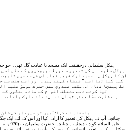
ہیکل سلیمانی درحقیقت ایک مسجد یا عبادت گاہ تھی۔ جو حض
ہیکل سلیمانی کی تعمیر سے پہلے یہودیوں کے ھاں کسی ب
ان کا ہیکل یا معبد ایک خیمہ تھا۔ اس خیمے میں تابوت 
کیا گیا تھا اسے ” شمشاد کہتے ہیں۔ اور اسے جنت سے حض
تک پہنچا تھا، اس مقدس صندوق میں حضرت موسیٰ علیہ الس
لیا کرتے تھے مختلف اقوام کے ساتھ جنگوں کے د
بادشاہت عطا ھوئی تو آپ نے اپنے لئے ایک باقاعدہ م
” بادشاہ نے کہا: ’میں تو دیودار کی شان دار
چنانچہ آپ نے ہیکل کی تعمیر کا ارادہ کیا اور اس کے لئے ایک ج
سکتا ہے کہ یہ تعمیر انسانوں کے بس کی بات نہیں تھی اتنے بھاری