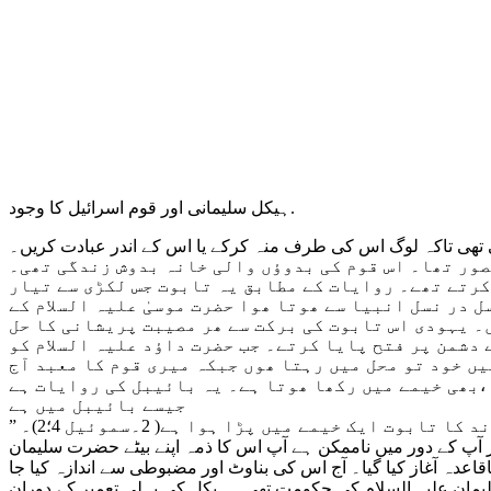
ہیکل سلیمانی اور قوم اسرائیل کا وجود.
 تھی تاکہ لوگ اس کی طرف منہ کرکے یا اس کے اندر عبادت کریں۔
صور تھا۔ اس قوم کی بدوؤں والی خانہ بدوش زندگی تھی۔
کرتے تھے۔ روایات کے مطابق یہ تابوت جس لکڑی سے تیار
 در نسل انبیا سے ھوتا ھوا حضرت موسیٰ علیہ السلام کے
ں۔ یہودی اس تابوت کی برکت سے ھر مصیبت پریشانی کا حل
 دشمن پر فتح پایا کرتے۔ جب حضرت داؤد علیہ السلام کو
ں خود تو محل میں رہتا ھوں جبکہ میری قوم کا معبد آج
بھی خیمے میں رکھا ھوتا ہے۔ یہ بائیبل کی روایات ہے،
جیسے بائیبل میں ہے
ت ایک خیمے میں پڑا ہوا ہے( 2۔سموئیل 4؛2)۔
یر آپ کے دور میں ناممکن ہے آپ اس کا ذمہ اپنے بیٹے حضرت سلیمان
 چوتھے سال میں اس کی تعمیر کا باقاعدہ آغاز کیا گیا۔ آج اس کی بناوٹ اور مضبوطی سے اندازہ کیا جا
سلیمان علیہ السلام کی حکومت تھی۔ ہیکل کی پہلی تعمیر کے دوران