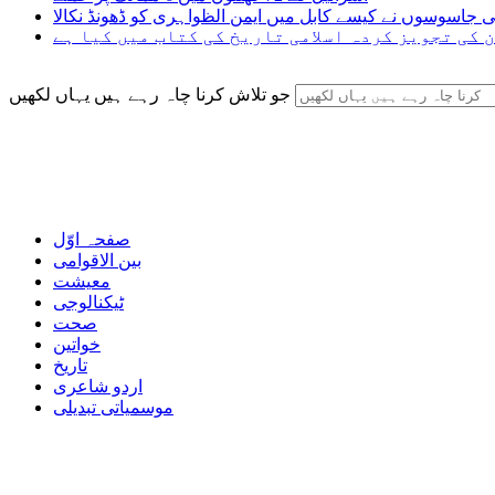
ی جاسوسوں نے کیسے کابل میں ایمن الظواہری کو ڈھونڈ نکالا
 کی تجویز کردہ اسلامی تاریخ کی کتاب میں کیا ہے
جو تلاش کرنا چاہ رہے ہیں یہاں لکھیں
صفحہ اوّل
بین الاقوامی
معیشت
ٹیکنالوجی
صحت
خواتین
تاریخ
اردو شاعری
موسمیاتی تبدیلی