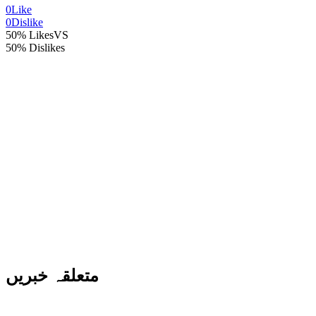
0
Like
0
Dislike
50% Likes
VS
50% Dislikes
متعلقہ خبریں