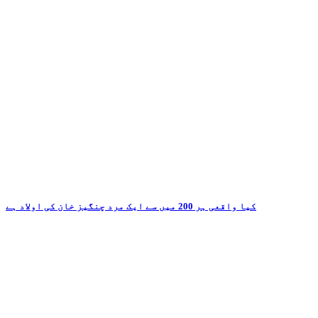
کیا واقعی ہر 200 میں سے ایک مرد چنگیز خان کی اولاد ہے