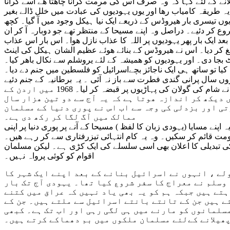
ہلانے کے لئے کہا کہ وہ صرف اس کی مرمت کرانا چاھتا ھے اسے گرانا
 کروایا یہ طریقہ کامیاب رھا اور یوں یہودیوں کی عبادت میں خلل ڈالے بغیر
 یوں تیسری بار ھیروڈس کے ذریعے ایک نیا ہیکل وجود میں آ گیا۔ کچھ
 کر دئیے۔ دراصل وہ اپنے مسیحا کے منتظر تھے جو دوبارہ آ کر ان
ان و شوکت عطا کرتا ، حضرت عیسیٰ علیہ السلام کے مصلوب ھونے کا واقعہ پیش آیا ، آپ کے مصلوب ھونے کے 70 سال بعد ایک بار پھر یہودیوں پر اللہ کا عذاب نازل ھوا۔ اس بار اس عذاب
تیغ کر دیا۔ اس نے ھیروڈس کے بنائے ھوئے عظیم الشان ہیکل کی اینٹ
 بجا دی۔ اور یہودیوں کو ھمیشہ کے لئے یروشلم سے نکال باھر کیا۔
یا تو ساتھ ہی ایک ناجائز بچےاسرائیل کو فلسطین میں جنم دے دیا۔
وں سال پرانی گندی فطرت سے باز نہ آئی ۔ یہ برطانیہ کے جنم دئیے
ھوئے اسرائیل تک محدود نہ رھے ایک بار پھر ھمسایہ ممالک کے لئے اپنی فطرت سے مجبور ھوکر مصیبت بننے لگے۔ 5 جون 1967 کو اس نے شام کی گولان کی پہاڑیوں پر قبضہ کر لیا۔ 1968 میں اردن کے
 دیکھ کر اندازہ ھوتا ہے کہ یہ آج سے دو تین ھزار سال
تی اور بزدلی کی وجہ سے اب اس نے پوری دنیا کے مسلمان
ممالک میں آگ لگا کر رکھ دی ہے۔
پنے مسایا (یہودی زبان کا لفظ ) مسیحا کے آنے پر پوری دنیا پر اپنی
مت قائم کر سکیں۔ وہ یہ کام انتہائی تیزرفتاری سے کر رہے ھیں۔
 کی تبدیلی کا اعلان بھی اسی سلسلے کی ایک کڑی ہے۔ لیکن مسلمان
اقوام کو کوئی پرواہ نہیں۔
ولے ، انہوں نے اسرائیل بنانے کے بعد اپنے ایک شہر کا
وسلم نے معراج کا سفر شروع کیا تھا۔ یہودی آج تک بار
ہتے ہیں جبکہ ہم کو یہ بھی یاد نہیں کہ عراق میں کتنے
ے ہیں جن کے تانتے بانتے اسرائیل سے ملتے ہیں۔ جن کے
سلمانوں کو مارنے میں ہی لگی رہی اور اب تک ہے۔ کبھی