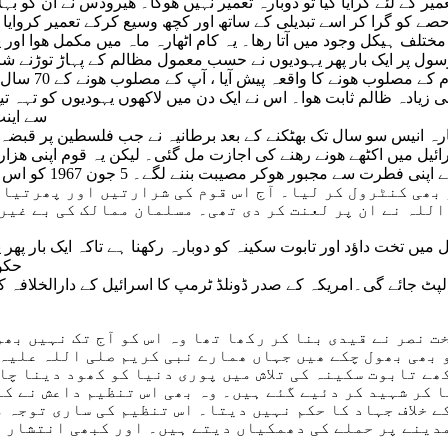
یر کے لئے گرایا گیا تو دوبارہ تعمیر نہیں ھوگا۔ ھیروڈس نے ان کو ب
 کے ایک طرف کے حصے کو گرا کر اسے تبدیلی کے ساتھ اور کچھ وسیع کرکے تعمیر
ے مختلف ہیکل وجود میں آتا رھا۔ یہ کام اٹھارہ ماہ میں مکمل ھوا اور
ل پر ایک بار پھر یہودیوں نے حسب معمول مظالم کے پہاڑ توڑنے شروع
کو پہلے جیسی ش
ھی زیادہ ظالم ثابت ھوا۔ اس نے ایک دن میں لاکھوں یہودیوں کو تہہ 
سے اینٹ
ارہ انیس سو سال تک بھٹکنے کے بعد برطانیہ نے جب فلسطین پر قبضہ ک
ائیل میں اکٹھے ھونے رھنے کی اجازت مل گئی۔ لیکن یہ قوم اپنی ھزار
 بھی کنٹرول کر لیا۔ آج اس قوم کی شرارتیں اور پھرتیاں
اللہ نے ان پر لعنت کر دی تھی۔ مسلمان ممالک کی بے غیر
 تخت داؤد اور تابوت سکینہ کو دوبارہ رکھنا ہے تاکہ ایک بار پھر یہ ا
حکو
لپٹ جائے گی۔امریکہ کے صدر ڈونلڈ ٹرمپ کا اسرائیل کے دارالخلافہ
ت نصر نے قیدی بنا کر رکھا تھا وہ اس کو آج تک نہیں بھ
 بھی بھول چکے ھیں جہاں ھمارے نبی کریم صلی اللہ علیہ 
ھے تابوت سکینہ کی تلاش میں پوری دنیا کو کھود دینا چا
 کر شہید کر دئیے گئے ہیں۔ وہ بھی اس تنظیم داعش نے کئ
 خلاف جہاد کا حکم نہیں دیتا۔ اس تنظیم کی ساری توجہ م