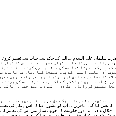
رت سلیمان علیہ السلام نے اللہ کے حکم سے جنات سے تعمیر کروائی
ھی باقاعدہ ہیکل کا نہ کوئی وجود اور نہ اس کا کوئی ت
سکینہ رکھا ھوتا تھا جس کی جانب یہ رخ کرکے عبادت کیا 
رت آدم علیہ السلام کے پاس بھیجا گیا تھا۔ یہ تابوت نسل
لام کا عصا من و سلویٰ اور دیگر انبیا کی یادگاریں تھی
وران اس صندوق کو لشکر کے آگے رکھا کرتے اس کی برکت سے
حل تعمیر کروایا۔ ایک دن ان کے ذہن میں خیال آیا کہ می
 لکڑی سے بنے ہوئے ایک محل میں رہتا ہوں، مگر خدا وند کا تابو
گہ کا تعین کیا گیا۔ ماھرین نے آپ کو مشورہ دیا کہ اس ہیکل کی تعم
علیہ السلام کو دے دیجئیے۔ چنانچہ حضرت سلیمان نے (970 ق م ۔ 930 ق م ) نے اپنے دور حکومت کے
 اور بڑے پتھروں کو ان جنات کی طاقت سے چنا گیا تھا جن پر حضرت 