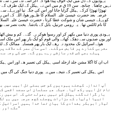
یہودیوں کے دل میں ایک خوف پیدا ھوا کہ اگر اسے نئے سرے سے تعم
نہیں چاھتا۔ چنانچہ سن 19 ق م میں اس نے ہیکل
تھوڑا تھوڑا کرکے ہیکل گرایا جاتا اور اس کی جگہ نیا اور پہلے س
عرصہ بعد حضرت عیسیٰ علیہ السلام کا ظہور ھوا، اللہ کے اس رسو
کا نام ٹائٹس تھا۔ یہ رومی جرنیل، بابل کے بادشاہ بخت نصر سے ب
یہودی پوری دنیا میں بکھر کر اور رسوا ھوکر رہ گئے۔ کم و بیش اٹھ
اور یوں صدیوں سے دھکے کھانے والی قوم کو ایک بار پھر اس ملک اسر
مغربی کنارے پر قابض ھوگئے۔ اسی سال مصر کے علاقے پر
پہلے بھی کس قدر سازشی رہے ہوں گے۔ جس کی وجہ سے 
اب ان کا اگلا مشن جلد ازجلد اسی ہیکل کی تعمیر ھے اور اس ہیکل میں
اس ہیکل کی تعمیر کے نتیجے میں یہ پوری دنیا جنگ کی آگ میں 
آپ اندازہ کیجئے یہودیوں کو جس بستی تل ابیب میں بخ
نام تل ابیب رکھ لیا۔ جبکہ ھم مسلمان اس مسجد اقصی کو
بار گرائے گئے ہیکل کو نہیں بھولے حتی کہ اس میں رک
انبیا اولیاء کے مزارات پچھلے کچھ عرصہ میں بم لگا
لیڈر ابوبکر بغدادی کا بیان تھا خدا ہمیں اسرائیل کے
مکے اور مدینے پر حملے کی دھمکیاں دیتے ہیں۔ اور کبھی انتشار پھیلانے کےلئے مسلمان ملکوں میں بم دھماکے کرتے ہیں۔“