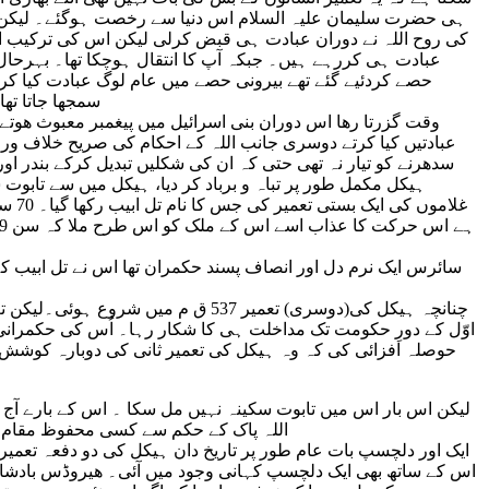
ہی حضرت سلیمان علیہ السلام اس دنیا سے رخصت ہوگئے۔ لیکن جنا
کی روح اللہ نے دوران عبادت ہی قبض کرلی لیکن اس کی ترکیب ا
عبادت ہی کررہے ہیں۔ جبکہ آپ کا انتقال ہوچکا تھا۔ بہرحال
حصے کردئیے گئے تھے بیرونی حصے میں عام لوگ عبادت کیا کر
سمجھا جاتا تھ
وقت گزرتا رھا اس دوران بنی اسرائیل میں پیغمبر معبوث ھوتے ر
عبادتیں کیا کرتے دوسری جانب اللہ کے احکام کی صریح خلاف ورز
ہیکل مکمل طور پر تباہ و برباد کر دیا، ہیکل میں سے تابوت سک
غلا
سائرس ایک نرم دل اور انصاف پسند حکمران تھا اس نے تل ابیب کے
چنانچہ ہیکل کی(دوسری) تعمیر 537 ق
حوصلہ افزائی کی کہ وہ ہیکل کی تعمیر ثانی کی دوبارہ کوشش کری
لیکن اس بار اس میں تابوت سکینہ نہیں مل سکا ۔ اس کے بارے آج 
اللہ پاک کے حکم سے کسی محفوظ مقام پر
ایک اور دلچسپ بات عام طور پر تاریخ دان ہیکل کی دو دفعہ تعمیر ا
اس کے ساتھ بھی ایک دلچسپ کہانی وجود میں آئی۔ ھیروڈس بادشا