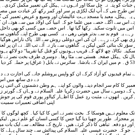
ت کو پتہ نہ چل سکا اور انہوں نے ہیکل کی تعمیر مکمل کردی۔ یہ 
س طرح بنی کے آپ ایک لکڑی پر سر اور کمر رکھ کر عبادت میں مصر
 یہ ہیکل، معبد یا مسجد بہت عالیشان اور وسیع و عریض تعمیر کی 
تے اس سے اگلے حصے میں علما جو کہ انبیا کی اولاد میں سے ھوتے 
ا اس میں تابوت سکینہ رکھا گیا تھا۔ اس حصے میں کسی کو بھی داخ
ہے یہ قوم بد سے بدتر ھوتی رھی ، یہ کسی بھی طرح اپنے گناھوں سے تو
ی بھی کرتے رہے۔ ان کی اس دوغلی روش سے اللہ پاک ناراض ھوگیا۔ان 
ینہ نکالا، چھ لاکھ کے قریب یہودیوں کو قتل کیا تقریبا” دو لاکھ یہود
موں کی ایک بستی تعمیر کی جس کا نام تل ابیب رکھا گیا۔ 70 سال تک ہیکل صفحہ ھستی سے مٹا رھا
ہے اس حرکت کا عذاب اسے اس کے ملک کو اس طرح ملا کہ سن 539 ق۔ م میں ایران کے بادشاہ سائرس 
 تمام قیدیوں کو آزاد کرکے ان کو واپس یروشلم جانے کی اجازت دے 
دے دی ساتھ میں اس 
 م میں شروع ہوئی۔لیکن تعمیر کا کام سر انجام دینے والوں کو اپنے ہم وطن دشمنوں
ں۔ انھوں نے مثبت ردِ عمل کا اظہار کیااور پوری قوم کی پر جوش تائ
اپنی اضافی تعمیرات سمیت ساڑھے چار سال ک
تک معلوم نہیں ھوسکا کہ بخت نصر نے اس کا کیا کیا۔ کچھ لوگوں کا
 معجزانہ طور پر چھپا دیا گیا جس کا کسی انسان کو علم نہیں۔لیکن
ور دو دفعہ تباھی کا ذکر کرتے ھیں۔ تاریخ کے مطالعے سے ایک بات میرے
ہ جو کہ حضرت عیسی علیہ السلام کی پیدائش سے چند سال پہلے کا 