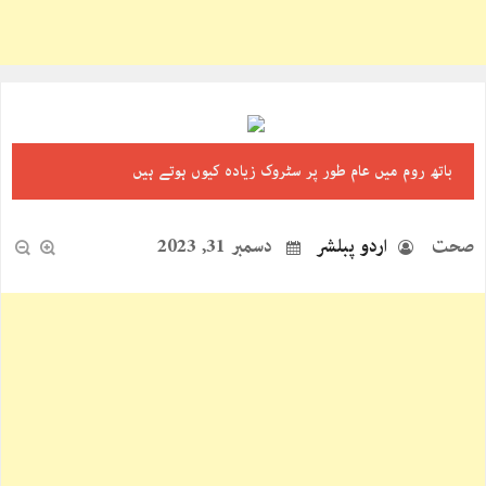
باتھ روم میں عام طور پر ‎سٹروک زیادہ کیوں ہوتے ہیں
صحت
اردو پبلشر
دسمبر 31, 2023