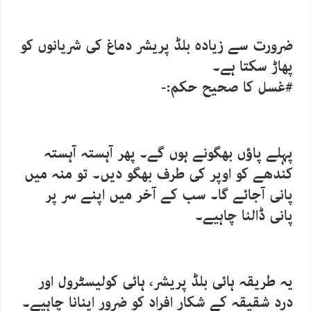
ضرورت سے زیادہ بلڈ پریشر دماغ کی شریانوں کو
پھاڑ سکتا ہے۔
#غسل کا صحیح حکم:-
پہلے پاؤں بھگونے ہوں گے۔ پھر آہستہ آہستہ
کندھے کو اوپر کی طرف بھگو دیں۔ تو منہ میں
پانی آجائے گا۔ سب کے آخر میں اپنے سر پر
پانی ڈالنا چاہیے۔
یہ طریقہ ہائی بلڈ پریشر، ہائی کولیسٹرول اور
درد شقیقہ کے شکار افراد کو ضرور اپنانا چاہیے۔