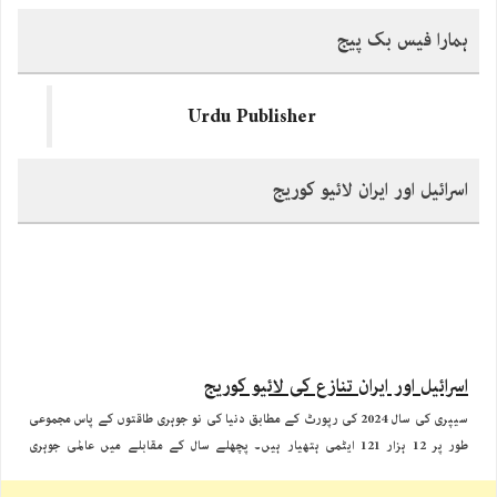
ہمارا فیس بک پیج
Urdu Publisher
اسرائیل اور ایران لائیو کوریج
اسرائیل اور ایران تنازع کی لائیو کوریج
سیپری کی سال 2024 کی رپورٹ کے مطابق دنیا کی نو جوہری طاقتوں کے پاس مجموعی
طور پر 12 ہزار 121 ایٹمی ہتھیار ہیں۔ پچھلے سال کے مقابلے میں عالمی جوہری
ہتھیاروں کی تعداد میں تقریبا 390 وار ہیذز کی کمی آئی ہے۔