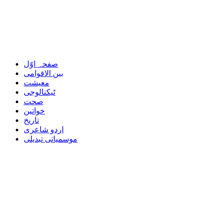
صفحہ اوّل
بین الاقوامی
معیشت
ٹیکنالوجی
صحت
خواتین
تاریخ
اردو شاعری
موسمیاتی تبدیلی