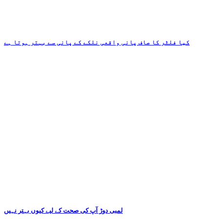
کیا فلٹر کا صاف پانی واقعی نلکے کے پانی سے بہتر ہوتا ہے
لمبی دوڑ آپ کی صحت کے لیے کیوں بہتر نہیں