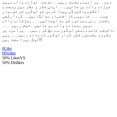
دیں۔۔پر امید،مثبت رہیں۔۔حوصلہ توڑنے والے نہیں
جوڑنے والے بن جائیں۔۔۔اپنی فکر و نظر میں وسعت ،
اخلاص،پاکیزگی پیدا کریں جو لوگوں کی خوبیاں
چنے۔۔۔۔خامیوں کا اشتہار مت لگائیں۔۔کردارکشی
،طعنہ زنی ،عزتوں کو مت اچھالیں۔۔۔بھڑکانے والے
نہیں بجھانے والے بن جائیں ۔خوش رہیں ۔۔۔
ناخوش، حاسد،منفی لوگوں سے بچ کر رہیں ۔۔پرامن، پر
سکون، مطمئن، شکر گزار لوگوں کے ساتھ رہیں۔۔۔یہی
لوگ ہیرا صفت ہیں!!
0
Like
0
Dislike
50% Likes
VS
50% Dislikes