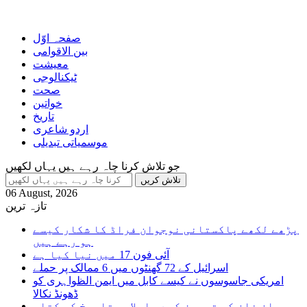
صفحہ اوّل
بین الاقوامی
معیشت
ٹیکنالوجی
صحت
خواتین
تاریخ
اردو شاعری
موسمیاتی تبدیلی
جو تلاش کرنا چاہ رہے ہیں یہاں لکھیں
06 August, 2026
تازہ ترین
پڑھے لکھے پاکستانی نوجوان فراڈ کا شکار کیسے
ہو رہے ہیں
آئی فون 17 میں نیا کیا ہے
اسرائیل کے 72 گھنٹوں میں 6 ممالک پر حملے
امریکی جاسوسوں نے کیسے کابل میں ایمن الظواہری کو
ڈھونڈ نکالا
عمران خان کی تجویز کردہ اسلامی تاریخ کی کتاب