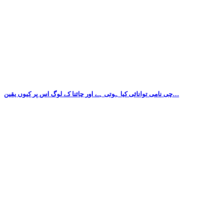
چی نامی توانائی کیا ہوتی ہے اور چائنا کے لوگ اس پر کیوں یقین…