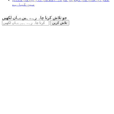
میں کیا ہے
جو تلاش کرنا چاہ رہے ہیں یہاں لکھیں