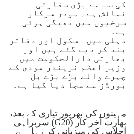
کی سب سے بڑی سفارتی
نمائش ہے۔ مودی سرکار
سرخیوں میں بھیگی ہوئی
ہے۔
دہلی میں اسکول اور دفاتر
بند کر دیے گئے ہیں اور
بھارتی دارالحکومت میں
وزیر اعظم نریندر مودی کے
چہرے والے بڑے بڑے بل
بورڈز سے سجا دیا گیا ہے۔
مہینوں کی بھرپور تیاری کے بعد،
بھارت آخر کار (G20) سربراہی
اجلاس کی میزبانی کر رہا ہے،