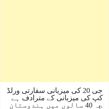
جی 20 کی میزبانی سفارتی ورلڈ
کپ کی میزبانی کے مترادف ہے
.یہ 40 سالوں میں ہندوستان