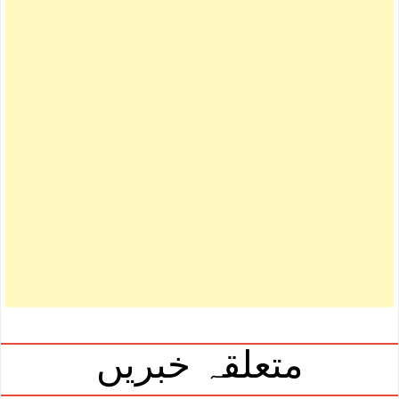
متعلقہ خبریں