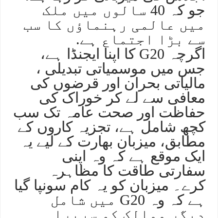
جو کہ 40 سالوں میں ملک
میں عالمی رہنماؤں کا سب
سے بڑا اجتماع ہے.
اگرچہ G20 کا اپنا ایجنڈا ہے،
جس میں موسمیاتی تبدیلی ،
مالیاتی بحران اور قرضوں کی
معافی سے لے کر خوراک کی
حفاظت اور صحت عامہ تک سب
کچھ شامل ہے، تجزیہ کاروں کے
مطابق، میزبان بھارت کے لیے یہ
ایک موقع ہے کہ وہ اپنی
سفارتی طاقت کا مظاہرہ
کرے۔ میزبان کو یہ کام سونپا گیا
ہے کہ وہ G20 میں شامل
دیگر ممالک کو سربراہی