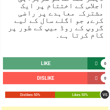
اجلاس کے اختتام پر ایک
مشترکہ معاہدے پر راضی
کرے، جو اگلے سال کے لیے
گروپ کے روڈ میپ کے طور پر
کام کرتا ہے۔
LIKE
0
DISLIKE
0
VS
50% Dislikes
50% Likes