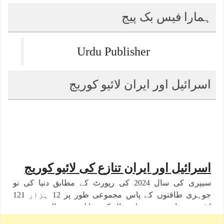
ہمارا فیس بک پیج
Urdu Publisher
اسرائیل اور ایران لائیو کوریج
اسرائیل اور ایران تنازع کی لائیو کوریج
سیپری کی سال 2024 کی رپورٹ کے مطابق دنیا کی نو
جوہری طاقتوں کے پاس مجموعی طور پر 12 ہزار 121
ایٹمی ہتھیار ہیں۔ پچھلے سال کے مقابلے میں عالمی جوہری
ہتھیاروں کی تعداد میں تقریبا 390 وار ہیذز کی کمی آئی