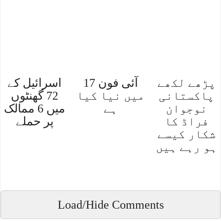
پڑھے لکھے
آئی فون 17
اسرائیل کے
پاکستانی
میں نیا کیا
72 گھنٹوں
نوجوان
ہے
میں 6 ممالک
فراڈ کا
پر حملے
شکار کیسے
ہو رہے ہیں
Load/Hide Comments