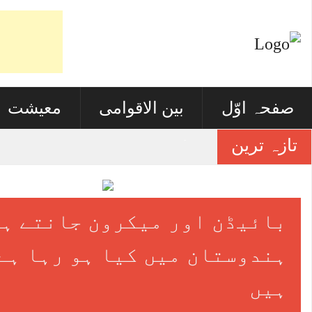
صفحہ اوّل
بین الاقوامی
معیشت
تازہ ترین
آئی فون 17 میں نیا کیا ہے
بائیڈن اور میکرون جانتے ہی
ہندوستان میں کیا ہو رہا ہے
ہیں