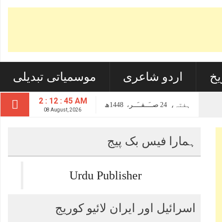
یخ
اردو شاعری
موسمیاتی تبدیلی
2 : 12 : 45 AM
ہفتہ،
24
صــَــفــَــر،
1448ھ
08 August, 2026
ہمارا فیس بک پیج
Urdu Publisher
اسرائیل اور ایران لائیو کوریج