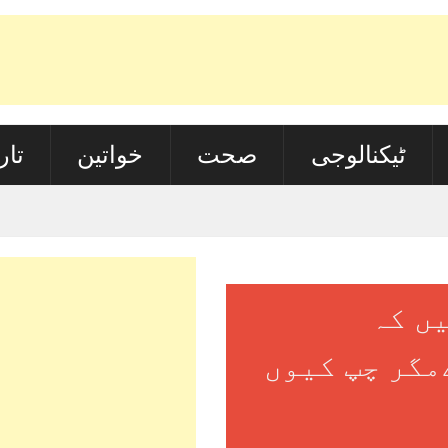
ٹیکنالوجی
صحت
خواتین
تار
ں کہ
مگر چپ کیوں