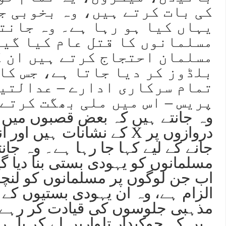
کی بات کرتے ہیں، وہ بخوبی ج
یہاں کیا ہو رہا ہے۔ وہ جانت
مسلمانوں کا قتل عام کیا گیا
مسلمان احتجاج کرتے ہیں ان ک
بلڈوز کر دیا جاتا ہے، جس کا
تمام سرکاری ادارے – عدالتی
پریس – اس میں ملی بھگت کرتے
وہ جانتے ہیں کہ بعض قصبوں میں 
دروازوں پر X کے نشانات ہیں 
جانے کے لیے کہا جا رہا ہے۔ وہ جان
مسلمانوں کو یہودی بستی بنا دیا گی
اب جن لوگوں پر مسلمانوں کو لنچن
الزام ہے، وہ ان یہودی بستیوں کے ذ
مذہبی جلوسوں کی قیادت کر رہے 
ہیں کہ چوکیدار تلواریں لے کر باہر 