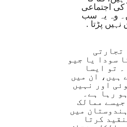
 کی اجتماعی
۔ وہ یہ سب
ہیں پڑتا .
 تجارتی
 سودا یا جیو
 تو ایسا
 ہیں، ان میں
وئی اور نہیں
و رہا ہے۔
جیسے ممالک
ہندوستان میں
نقید کرتا