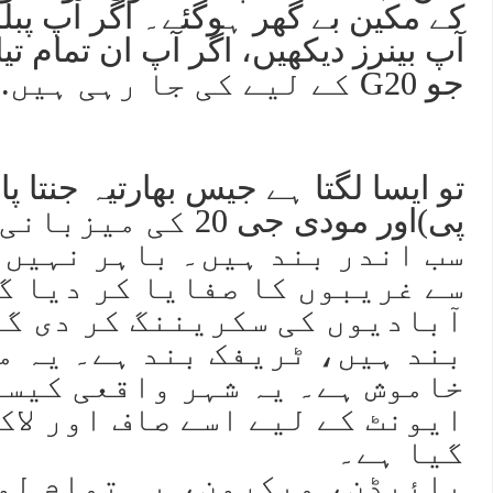
کے مکین بے گھر ہوگئے۔ اگر آپ پبل
آپ بینرز دیکھیں، اگر آپ ان تمام تی
جو G20 کے لیے کی جا رہی ہیں.
تو ایسا لگتا ہے جیس بھارتیہ جنتا پ
پی)اور مودی جی 20 کی
سب اندر بند ہیں۔ باہر نہیں 
سے غریبوں کا صفایا کر دیا گ
آبادیوں کی سکریننگ کر دی گئ
بند ہیں، ٹریفک بند ہے۔ یہ م
خاموش ہے۔ یہ شہر واقعی کیسا
ایونٹ کے لیے اسے صاف اور لاک
گیا ہے۔
بائیڈن، میکرون، یہ تمام لو