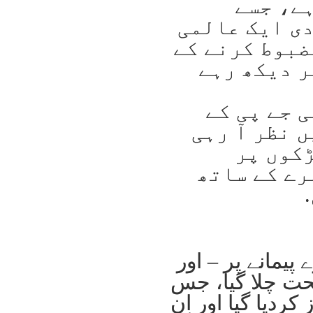
ے، جسے
ی ایک عالمی
ضبوط کرنے کے
ر دیکھ رہے
 جے پی کے
 نظر آ رہی
کوں پر
رے کے ساتھ
پیمانے پر – اور
حت چلا گیا، جس
ردیا گیا اور ان