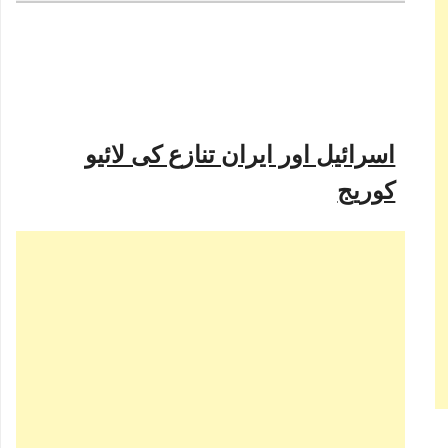
اسرائیل اور ایران تنازع کی لائیو
کوریج
سیپری کی سال 2024 کی رپورٹ کے مطابق دنیا کی نو
جوہری طاقتوں کے پاس مجموعی طور پر 12 ہزار 121
ایٹمی ہتھیار ہیں۔ پچھلے سال کے مقابلے میں عالمی
جوہری ہتھیاروں کی تعداد میں تقریبا 390 وار ہیذز
کی کمی آئی ہے۔