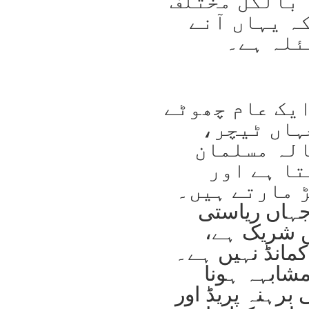
 بالکل مختلف
ہ یہاں آنے
ئلہ ہے۔
یک عام چھوٹے
ہاں ٹیچر،
الہ مسلمان
تا ہے اور
 مارتے ہیں۔
جہاں ریاستی
 شریک ہے،
مانڈ نہیں ہے۔
شابہہ ہونا
 برہنہ پریڈ اور