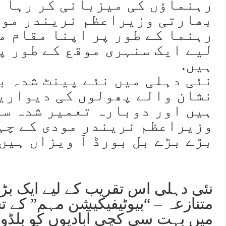
رہنماؤں کی میزبانی کر رہا ہ
بھارتی وزیراعظم نریندر مود
رہنما کے طور پر اپنا مقام م
لیے ایک سنہری موقع کے طور پ
ہیں.
نئی دہلی میں نئے پینٹ شدہ بی
نشان والے پھولوں کی دیواریں
ہیں اور دوبارہ تعمیر شدہ سڑ
وزیراعظم نریندر مودی کے چہ
بڑے بڑے بل بورڈ آ ویزاں ہیں.
نئی دہلی اس تقریب کے لیے ایک بڑے 
متنازعہ – “بیوٹیفیکیشن مہم” کے ت
میں بہت سی کچی آبادیوں کو بلڈوز ک