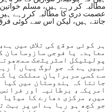
مطالبہ کر رہے ہیں، مسلم خواتین
عصمت دری کا مطالبہ کر رہے ہیں
جانتے ہیں، لیکن اس سے کوئی فرق ن
ہر کوئی موقع کی تلاش میں ہے،
معاہدہ یا فوجی سازوسامان کا
پولیٹیکل اسٹریٹجک سمجھوتہ۔
نہیں ہے کہ جو لوگ یہاں آ رہے
سے کسی سربراہانِ مملکت یا ک
جانتا کہ ہندوستان میں کیا ہ
امریکہ، برطانیہ اور فرانس 
میں، مرکزی دھارے کا میڈیا 
جو کچھ ہو رہا ہے اس پر بہت ت