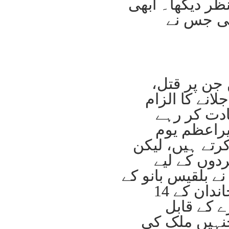
ر دیکھا۔ ابھی
ھی جس نے
جن پر قتل،
انے کا الزام
دت کر رہے
یراعظم یوم
رتے ہیں، لیکن
ے ان کی حکومت ان 14 مردوں کے لیے
 بلقیس بانو کے
ساتھ اجتماعی زیادتی کی اور ایک خاندان کے 14
ے کے قابل
جنہیں ملک کی