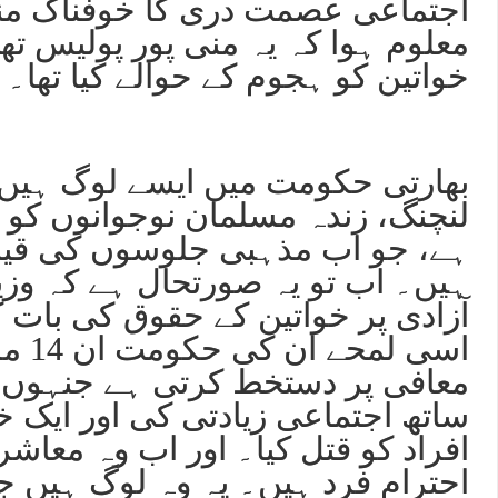
اجتماعی عصمت دری کا خوفناک منظ
معلوم ہوا کہ یہ منی پور پولیس ت
خواتین کو ہجوم کے حوالے کیا تھا۔
بھارتی حکومت میں ایسے لوگ ہیں 
لنچنگ، زندہ مسلمان نوجوانوں کو جل
ہے، جو اب مذہبی جلوسوں کی قیا
ہیں۔ اب تو یہ صورتحال ہے کہ وز
آزادی پر خواتین کے حقوق کی بات ک
اسی لمح
معافی پر دستخط کرتی ہے جنہوں نے
افراد کو قتل کیا۔ اور اب وہ معاشر
احترام فرد ہیں۔ یہ وہ لوگ ہیں 