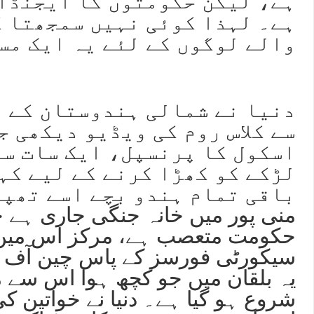
ہے، لیکن حکومتوں کا ایجنڈا
ہے۔ لہذا کوئی نہیں سمجھتا ک
والے لوگوں کے لئے یہ ایک مس
دنیا نے شمالی ہندوستان کے ا
سے کلاس روم کی ویڈیو دیکھی ج
اسکول کا پرنسپل، ایک سات س
لڑکے کو کھڑا کرنے کے لیے کہ
باقی تمام ہندو بچے اسے تھپڑ
منی پور میں خانہ جنگی جاری ہے 
حکومت متعصب ہے، مرکز اس میں
سیکورٹی فورسز کے پاس چین آف ک
یہ بلقان میں جو کچھ ہوا اس سے م
شروع ہو گیا ہے۔ دنیا نے خواتین کی