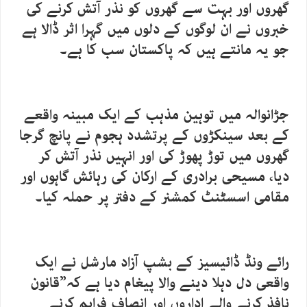
گھروں اور بہت سے گھروں کو نذر آتش کرنے کی
خبروں نے ان لوگوں کے دلوں میں گہرا اثر ڈالا ہے
جو یہ مانتے ہیں کہ پاکستان سب کا ہے۔
جڑانوالہ میں توہین مذہب کے ایک مبینہ واقعے
کے بعد سینکڑوں کے پرتشدد ہجوم نے پانچ گرجا
گھروں میں توڑ پھوڑ کی اور انہیں نذر آتش کر
دیا، مسیحی برادری کے ارکان کی رہائش گاہوں اور
مقامی اسسٹنٹ کمشنر کے دفتر پر حملہ کیا۔
رائے ونڈ ڈائیسیز کے بشپ آزاد مارشل نے ایک
واقعی دل دہلا دینے والا پیغام دیا ہے کہ”قانون
نافذ کرنے والے اداروں اور انصاف فراہم کرنے