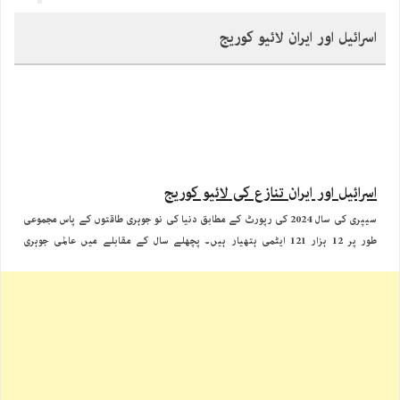
اسرائیل اور ایران لائیو کوریج
اسرائیل اور ایران تنازع کی لائیو کوریج
سیپری کی سال 2024 کی رپورٹ کے مطابق دنیا کی نو جوہری طاقتوں کے پاس مجموعی
طور پر 12 ہزار 121 ایٹمی ہتھیار ہیں۔ پچھلے سال کے مقابلے میں عالمی جوہری
ہتھیاروں کی تعداد میں تقریبا 390 وار ہیذز کی کمی آئی ہے۔