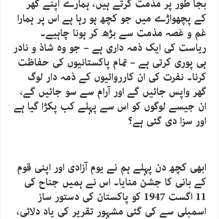
بجا طور پر مذمت کرتے ہیں، ہمارے اپنے گھر
کے پچھواڑے میں جو کچھ ہو رہا ہے اس پر ہمارا
غم و غصہ مذمت سے بڑھ کر ہونا چاہیے۔
ریاست کی ایک ذمہ داری ہے – جو وہ شاذ و نادر
ہی پوری کرتی ہے – تمام پاکستانیوں کی حفاظت
کرنا۔ نفرت کی ان کارروائیوں کے ذمہ دار لوگ
گھر واپس جائیں گے اور آرام سے سو جائیں گے،
ان جیسے لوگوں کو اس سے پہلے کب پکڑا گیا ہے
اور سزا دی گئی ہے؟
ابھی کچھ دن پہلے ہم نے یوم آزادی اور اپنی قوم
کے بانی کا جشن منایا۔ اس نے ہمیں جناح کی
11 اگست 1947 کو پاکستان کی دستور ساز
اسمبلی سے کی گئی مشہور تقریر کی یاد دلائی،