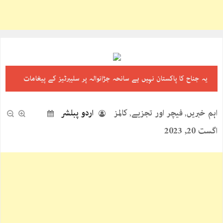
یہ جناح کا پاکستان نہیں ہے سانحہ جڑانوالہ پر سلیبرٹیز کے پیغامات
اہم خبریں
فیچر اور تجزیے
کالمز
اردو پبلشر
,
,
اگست 20, 2023