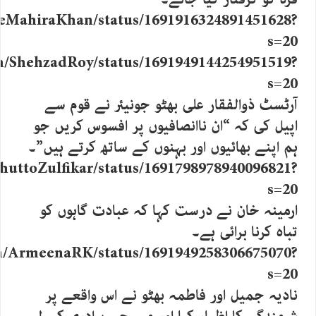
TheMahiraKhan/status/1691916324891451628?
s=20
om/ShehzadRoy/status/1691949144254951519?
s=20
آرٹسٹ ذوالفقار علی بھٹو جونیئر نے قوم سے
اپیل کی کہ “ان ناانصافیوں پر افسوس کریں جو
ہم اپنے بھائیوں اور بہنوں کے ساتھ کرتے ہیں”۔
BhuttoZulfikar/status/1691798978940096821?
s=20
ارمینہ خان نے درست کہا کہ عبادت گاہوں کو
تباہ کرنا برائی ہے۔
com/ArmeenaRK/status/1691949258306675070?
s=20
نادیہ جمیل اور فاطمہ بھٹو نے اس واقعے پر