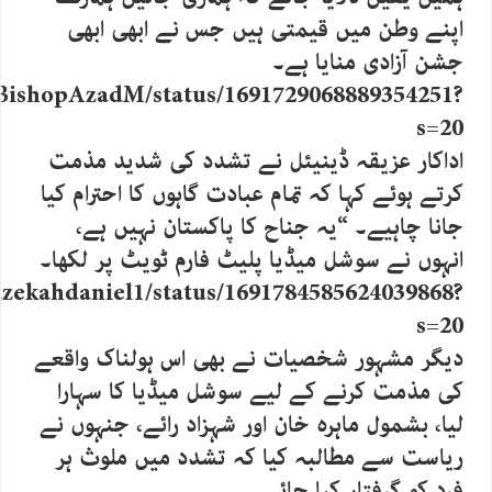
اپنے وطن میں قیمتی ہیں جس نے ابھی ابھی
جشن آزادی منایا ہے۔
m/BishopAzadM/status/1691729068889354251?
s=20
اداکار عزیقہ ڈینیئل نے تشدد کی شدید مذمت
کرتے ہوئے کہا کہ تمام عبادت گاہوں کا احترام کیا
جانا چاہیے۔ “یہ جناح کا پاکستان نہیں ہے،
انہوں نے سوشل میڈیا پلیٹ فارم ٹویٹ پر لکھا۔
/azekahdaniel1/status/1691784585624039868?
s=20
دیگر مشہور شخصیات نے بھی اس ہولناک واقعے
کی مذمت کرنے کے لیے سوشل میڈیا کا سہارا
لیا، بشمول ماہرہ خان اور شہزاد رائے، جنہوں نے
ریاست سے مطالبہ کیا کہ تشدد میں ملوث ہر
فرد کو گرفتار کیا جائے۔