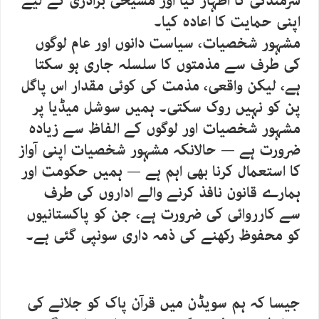
شرمندگی کا اظہار کیا اور مسیحی برادری کے لیے
اپنی حمایت کا اعادہ کیا۔
مشہور شخصیات، سیاست دانوں اور عام لوگوں
کی طرف سے مذمتوں کا سلسلہ جاری ہو سکتا
ہے، لیکن واقعی، مذمت کی کوئی مقدار اس پاگل
پن کو نہیں روک سکتی۔ ہمیں سوشل میڈیا پر
مشہور شخصیات اور لوگوں کے الفاظ سے زیادہ
ضرورت ہے — حالانکہ مشہور شخصیات اپنی آواز
کا استعمال کرنا بھی اہم ہے — ہمیں حکومت اور
ہمارے قانون نافذ کرنے والے اداروں کی طرف
سے کارروائی کی ضرورت ہے، جن کو پاکستانیوں
کو محفوظ رکھنے کی ذمہ داری سونپی گئی ہے۔
جیسا کہ ہم سویڈن میں قرآن پاک کو جلانے کی