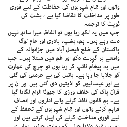
والوں اور تمام شہریوں کی حفاظت کے لیے فوری
طور پر مداخلت کا تقاضا کیا ہے ، بشت کی
ٹویٹ کا ترجمہ
جب میں یہ لکھ رہا ہوں تو الفاظ میرا ساتھ نہیں
دے رہے ہیں۔ ہم، بشپ، پادری اور عام لوگ
پاکستان کے ضلع فیصل آباد میں جڑانوالہ کے
واقعے پر گہرے دکھ اور غم میں مبتلا ہیں۔ جب
میں یہ پیغام ٹائپ کر رہا ہوں تو چرچ کی عمارت
کو جلایا جا رہا ہے۔ بائبل کی بے حرمتی کی گئی
ہے اور عیسائیوں کو اذیتیں دی گئی ہیں اور ان پر
قرآن پاک کی خلاف ورزی کا جھوٹا الزام لگایا گیا
ہے۔ ہم قانون نافذ کرنے والے اداروں اور انصاف
فراہم کرنے والوں اور تمام شہریوں کے تحفظ کے
لیے فوری مداخلت کرنے کی اپیل کرتے ہیں اور
ہمیں یقین دلایا جائے کہ ہماری جانیں ہمارے