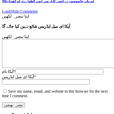
امریکی جاسوسوں نے کیسے کابل میں ایمن الظواہری کو ڈھونڈ نکالا
Load/Hide Comments
اپنا تبصرہ لکھیں
آپکا ای میل ایڈریس شائع نہیں کیا جائے گا
اپنا تبصرہ لکھیں
*
آپکا نام
*
آپکا ای میل ایڈریس
Save my name, email, and website in this browser for the next
time I comment.