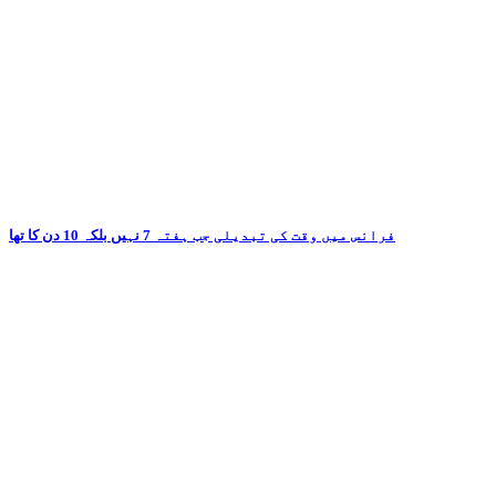
فرانس میں وقت کی تبدیلی جب ہفتہ 7 نہیں بلکہ 10 دن کا تھا