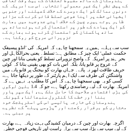
ہندوستان کے ساتھ مضبوط تعلقات کے بیک وقت تعاقب
کے پیش نظر ایک غیر معمولی انتخاب۔ اس سے امریکہ کے
دونوں ممالک کو ایک دوسرے کے خلاف کھیلنے اور جنوبی
ایشیائی خطے پر اپنا فوجی تسلط قائم کرنے کے عزائم
ظاہر ہوتے ہیں، چین کے خلاف اپنی جدوجہد میں بھارت
کو ایک پیادے کے طور پر استعمال کرتے ہوئے ساتھ ہی
ساتھ پاکستان کو استعمال کرتے ہوئے بھارت کے
تزویراتی عروج کو روکنا ہے۔
سب سے پہلے، ہمیں یہ سمجھنا چاہیے کہ امریکہ کی ’انڈو پیسیفک
حکمت عملی‘ ایک چیز کے مطابق ہے: تسلط۔ یعنی بحرالکاہل اور
بحر ہند پر امریکہ کے واضح تزویراتی تسلط کو یقینی بنانا اور چین
کے عروج پر قابو پانا، بلکہ اس بات کو بھی یقینی بنانا کہ کوئی
حریف طاقت ابھر نہ پائے۔ جہاں بھارت کو بیجنگ پر قابو پانے میں
واشنگٹن کی طرف سے ایک اہم پارٹنر کے طور پر دیکھا جاتا ہے،
کسی کو یہ بھی سمجھنا چاہیے کہ اس کا مطلب یہ نہیں ہے کہ
امریکہ بھارت کے لیے رضامندی رکھتا ہے، جو کہ 1.4 بلین لوگوں
کی بڑی اقتصادی صلاحیت کا حامل ملک ہے، ایک سپر پاور
بننا اور خطے کا کنٹرول سنبھالنا، کیونکہ
ہندوستان کی خارجہ پالیسی اس کی اسٹریٹجک خود
مختاری کو برقرار رکھنے اور “پڑوسی پہلے” کے نظریے
پر مبنی ہے۔
اگرچہ بھارت اور چین کے درمیان کشیدگی بہت زیادہ ہے، بھارت
کے لیے سب سے بڑا، سب سے براہ راست اور تاریخی فوجی خطرہ