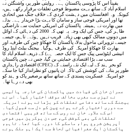
یقیناً اس کا پڑوسی پاکستان ہے۔ روایتی طور پر، واشنگٹن نے
اسلام آباد کے ساتھ بہت مضبوط فوجی تعلقات برقرار رکھے ہیں،
کیونکہ وہ افغانستان میں دہشت گردی کے خلاف جنگ میں اتحادی
تھا اور امریکی فوجی ساز و سامان کا بہت بڑا خریدار ہے۔ بدلے
میں بھارت نے ہمیشہ پاکستان کی امریکی حمایت سے ناراضگی
ظاہر کی، جس کی ایک وجہ یہ تھی کہ 2000 کی دہائی کے اوائل
میں دونوں ممالک کبھی بھی زیادہ قریب نہیں ہوئے۔ تاہم، جیسے
جیسے تزویراتی ماحول بدلا، پاکستان کا جھکاؤ چین کی طرف، اور
بھارت کا جھکاؤ امریکہ کی طرف ہوگیا۔ بیجنگ بیلٹ اینڈ روڈ
انیشی ایٹو(سی پیک جس کا ایک حصہ ہے) کے ذریعے اسلام آباد کا
سب سے بڑا اقتصادی حمایتی بن گیا، جس نے چین پاکستان
اقتصادی راہداری (CPEC) کو بحر ہند کے لیے ایک نئے راستے کے
طور پر بنانے کی کوشش کی تاکہ ان پانیوں کو نظرانداز کیا جا سکے
جو امریکہ عسکریت پسندی کے ساتھ ساتھ برصغیر پاک و ہند کو
بھی دے رہا تھا۔
عمران خان کی قیادت میں پاکستان کی خارجہ پالیسی
نے تیزی سے مغرب مخالف موقف اختیار کیا۔ اس نے
بیجنگ کے ساتھ دفاعی تعلقات کو بڑھاتے ہوئے امریکہ
سے دوری اختیار کرتے ہوئے چین کو دل سے قبول کیا۔
اس کے علاوہ خان نے روس کے ساتھ قریبی اقتصادی
تعلقات کی بھی کوشش کی، جس دن یوکرین میں فوجی
آپریشن شروع ہوا، ماسکو کا دورہ کیا تھا۔ تاہم،
پاکستان ایک جغرافیائی لحاظ سے ایک اہم ملک ہونے