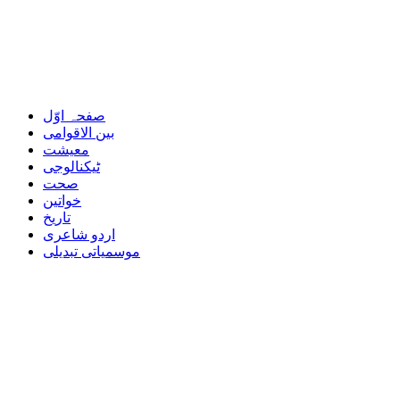
صفحہ اوّل
بین الاقوامی
معیشت
ٹیکنالوجی
صحت
خواتین
تاریخ
اردو شاعری
موسمیاتی تبدیلی