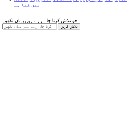
میں کیا ہے
جو تلاش کرنا چاہ رہے ہیں یہاں لکھیں