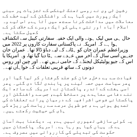
رشین ٹی وی نے روسی تھنک ٹینکس کے تجزیات پر مبنی
ایک رپورٹ میں کہا ہے کہ واشنگٹن کے لیے خطے کے
معاملات میں مداخلت کرنا سمجھ میں آتا ہے، اس لیے وہ
اسلام آباد اور نئی دہلی کو ایک دوسرے کے خلاف کر کے
کھیل سکتا ہے۔
حال ہی میں لیک ہونے والی ایک خفیہ سفارتی کیبل سے انکشاف
ہوا ہے کہ امریکہ نے پاکستانی سفارت کاروں پر 2022 میں
وزیراعظم عمران خان کو ہٹانے کے لیے دباؤ ڈالا تھا۔ عمران خان
جنہیں اسی سال کے آخر میں عہدے سے ہٹا دیا گیا تھا، وہ امریکا یا
اس کے جیو پولیٹیکل ایجنڈے کے حامی نہیں تھے۔ اور چین اور روس
دونوں کے ساتھ قریبی تعلقات کے خواہاں تھے۔
قیادت سے بے دخل، خان کو جلد گرفتار کر لیا گیا اور
پھر سیاست میں حصہ لینے پر پابندی لگا دی گئی۔ پھر
اسی ہفتے کے اندر، پاکستان نے امریکہ کے ساتھ ایک
نئے دفاعی معاہدے پر دستخط کیے، جس سے واشنگٹن اور
پاکستانی فوجی اشرافیہ کے درمیان پرانے تعلقات کی
تصدیق ہوئی ہے ، جو طویل عرصے سے ریاست کی ریڑھ کی
ہڈی کی حیثیت رکھتے ہیں۔
یہ کوئی سازشی تھیوری نہیں ہے، یہ دیکھنا بہت آسان
ہے کہ یہاں کیا ہو رہا ہے۔ امریکہ پاکستان میں
حکومت کی تبدیلی کی کارروائی میں مصروف ہے۔