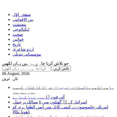
صفحہ اوّل
بین الاقوامی
معیشت
ٹیکنالوجی
صحت
خواتین
تاریخ
اردو شاعری
موسمیاتی تبدیلی
جو تلاش کرنا چاہ رہے ہیں یہاں لکھیں
06 August, 2026
تازہ ترین
پڑھے لکھے پاکستانی نوجوان فراڈ کا شکار کیسے
ہو رہے ہیں
آئی فون 17 میں نیا کیا ہے
اسرائیل کے 72 گھنٹوں میں 6 ممالک پر حملے
امریکی جاسوسوں نے کیسے کابل میں ایمن الظواہری کو
ڈھونڈ نکالا
عمران خان کی تجویز کردہ اسلامی تاریخ کی کتاب