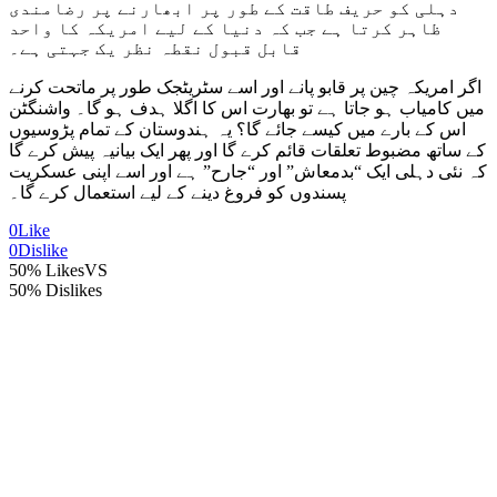
دہلی کو حریف طاقت کے طور پر ابھارنے پر رضامندی
ظاہر کرتا ہے جب کہ دنیا کے لیے امریکہ کا واحد
قابل قبول نقطہ نظر یک جہتی ہے۔
اگر امریکہ چین پر قابو پانے اور اسے سٹریٹجک طور پر ماتحت کرنے
میں کامیاب ہو جاتا ہے تو بھارت اس کا اگلا ہدف ہو گا۔ واشنگٹن
اس کے بارے میں کیسے جائے گا؟ یہ ہندوستان کے تمام پڑوسیوں
کے ساتھ مضبوط تعلقات قائم کرے گا اور پھر ایک بیانیہ پیش کرے گا
کہ نئی دہلی ایک “بدمعاش” اور “جارح” ہے اور اسے اپنی عسکریت
پسندوں کو فروغ دینے کے لیے استعمال کرے گا۔
0
Like
0
Dislike
50% Likes
VS
50% Dislikes