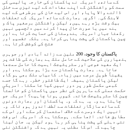
کے ساتھ، امریکہ نے پاکستان کی خارجہ پالیسی کی
سمت کو واشنگٹن کے اپنے مفادات کے لیے تیزی سے خلل
ڈالنے والا پایا، اور اس لیے خان کی برطرفی کے لیے
لابنگ کی۔ اگرچہ بھارت کے ساتھ امریکہ کے تعلقات
بیک وقت بڑھ رہے ہیں، لیکن واشنگٹن برصغیر پاک و
ہند میں یا صورت حال پیدا کرنے میں دلچسپی نہیں
رکھتا جہاں امریکہ ہندوستان کی حمایت کرتا ہے اور
چین پاکستان کی پشت پناہی کرتا ہے۔ بلکہ تقسیم اور
فتح کی کوشش کرتا ہے۔
پاکستان کا وجود، 200 ملین سے زائد آبادی اور جوہری
ہتھیاروں کی صلاحیت کے حامل ملک ہے بھارت کی طاقت پر
ایک مفید فوجی اور سٹریٹیجک اہمیت کا حامل سمجھا
جاتا ہے۔ بھارت پاکستان سے بڑا ہو سکتا ہے، اور
یقیناً طویل عرصے میں زیادہ کامیاب ملک بھی ہو گا،
لیکن پاکستان ہمیشہ ایک طاقتور خطرہ رہے گا جسے
کبھی مکمل طور پر دور نہیں کیا جا سکتا۔ امریکی
حکمت عملی کے ماہرین کی نظر میں پاکستان کو خالصتاً
چین کا سٹریٹیجک فائدہ کیوں ہونا چاہیے؟ امریکہ جو
چاہتا ہے وہ یہ ہے کہ وہ پاکستان اور بھارت دونوں
کے ساتھ سازگار تعلقات سے لطف اندوز ہو، تاکہ وہ
انہیں ایک دوسرے کے خلاف استعمال کر سکے اور اس کے
مطابق فائدہ اٹھا سکے۔ ہوسکتا ہے کہ امریکہ اس وقت
نئی دہلی کی پشت پناہی کر رہا ہو، لیکن یہ جان لینا
چاہیے کہ اس کا مطلب یہ نہیں ہے کہ واشنگٹن نئی